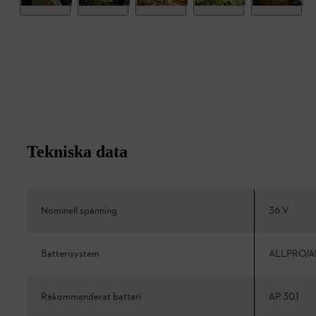
Tekniska data
Nominell spänning
36 V
Batterisystem
ALLPRO/A
Rekommenderat batteri
AP 30.1