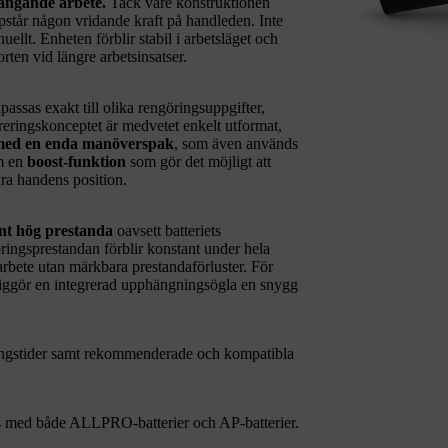
rängande arbete.
Tack vare konstruktionen
uppstår någon vridande kraft på handleden. Inte
llt. Enheten förblir stabil i arbetsläget och
rten vid längre arbetsinsatser.
assas exakt till olika rengöringsuppgifter,
vreringskonceptet är medvetet enkelt utformat,
ed en enda manöverspak
, som även används
om en
boost-funktion
som gör det möjligt att
dra handens position.
nt hög prestanda
oavsett batteriets
öringsprestandan förblir konstant under hela
t arbete utan märkbara prestandaförluster. För
jliggör en integrerad upphängningsögla en snygg
dningstider samt rekommenderade och kompatibla
 med både ALLPRO-batterier och AP-batterier.