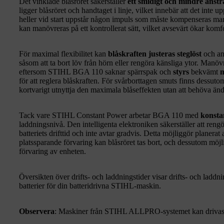
Det vinklade blåsröret säkerställer
ett smidigt och mindre anst
ligger blåsröret och handtaget i linje, vilket innebär att det inte 
heller vid start uppstår någon impuls som måste kompenseras manue
kan manövreras på ett kontrollerat sätt, vilket avsevärt ökar komfo
För maximal flexibilitet kan
blåskraften justeras steglöst
och anp
såsom att ta bort löv från hörn eller rengöra känsliga ytor. Manö
eftersom STIHL BGA 110 saknar spärrspak och
styrs
bekvämt
m
för att reglera blåskraften. För svårborttagen smuts finns dessut
kortvarigt utnyttja den maximala blåseffekten utan att behöva än
Tack vare STIHL Constant Power arbetar BGA 110 med
konsta
laddningsnivå. Den intelligenta elektroniken säkerställer att reng
batteriets drifttid och inte avtar gradvis. Detta möjliggör planera
platssparande förvaring kan blåsröret tas bort, och dessutom mö
förvaring av enheten.
Översikten över drifts- och laddningstider visar drifts- och lad
batterier för din batteridrivna STIHL-maskin.
Observera
: Maskiner från STIHL ALLPRO-systemet kan drivas