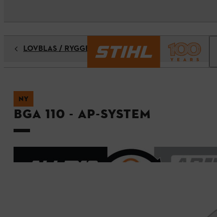
LÖVBLÅS / RYGGBLÅS / LÖVSUG
NY
BGA 110 - AP-System