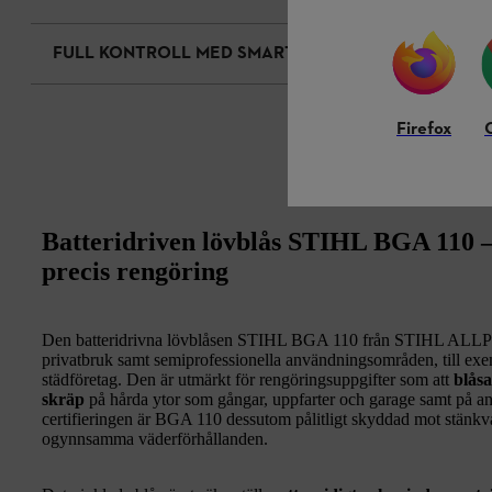
FULL KONTROLL MED SMART CONNECTOR
Firefox
Batteridriven lövblås STIHL BGA 110 – 
precis rengöring
Den batteridrivna lövblåsen STIHL BGA 110 från STIHL ALLPRO
privatbruk samt semiprofessionella användningsområden, till exem
städföretag. Den är utmärkt för rengöringsuppgifter som att
blåsa
skräp
på hårda ytor som gångar, uppfarter och garage samt på 
certifieringen är BGA 110 dessutom pålitligt skyddad mot stänk
ogynnsamma väderförhållanden.