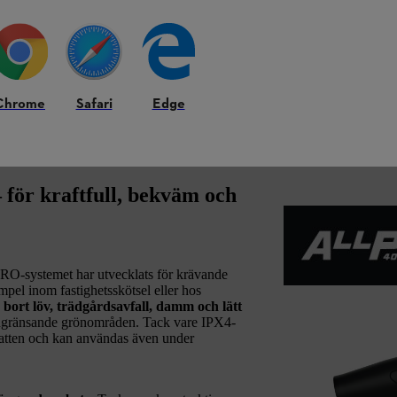
Chrome
Safari
Edge
för kraftfull, bekväm och
-systemet har utvecklats för krävande
pel inom fastighetsskötsel eller hos
 bort löv, trädgårdsavfall, damm och lätt
angränsande grönområden. Tack vare IPX4-
vatten och kan användas även under