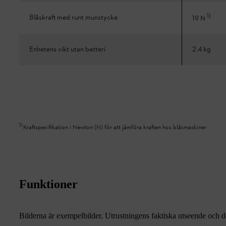
1
)
Blåskraft med runt munstycke
19 N
Enhetens vikt utan batteri
2.4 kg
1
)
Kraftspecifikation i Newton (N) för att jämföra kraften hos blåsmaskiner
Funktioner
Bilderna är exempelbilder. Utrustningens faktiska utseende och de