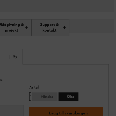
Rådgivning &
Support &
projekt
kontakt
Ny
s.
Antal
Minska
Öka
Lägg till i varukorgen