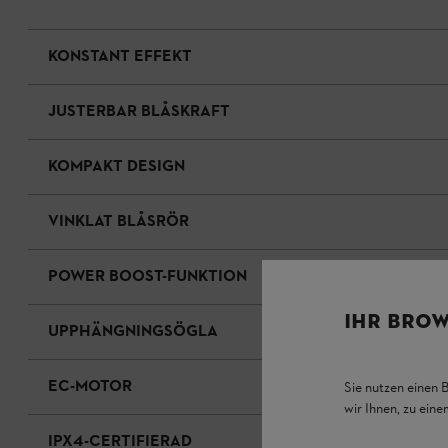
KONSTANT EFFEKT
JUSTERBAR BLÅSKRAFT
KOMPAKT DESIGN
VINKLAT BLÅSRÖR
POWER BOOST-FUNKTION
IHR BROW
UPPHÄNGNINGSÖGLA
EC-MOTOR
Sie nutzen einen 
wir Ihnen, zu ein
IPX4-CERTIFIERAD