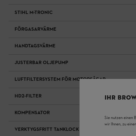
STIHL M-TRONIC
FÖRGASARVÄRME
HANDTAGSVÄRME
JUSTERBAR OLJEPUMP
LUFTFILTERSYSTEM FÖR MOTORSÅGAR
HD2-FILTER
IHR BROW
KOMPENSATOR
Sie nutzen einen 
wir Ihnen, zu ein
VERKTYGSFRITT TANKLOCK FÖR OLJE- OCH BRÄNS