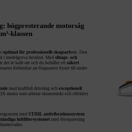
: högpresterande motorsåg
cm³-klassen
är
optimal för professionellt skogsarb
ete. Den
 trä i medelgrova bestånd. Med
slitage- och
 det är kallt ute och du behåller ett
säkert
ren förhindrar att förgasaren fryser till under
ande
med kraftfull drivning och
exceptionell
X-motor som arbetar ekonomiskt och effektivt
darergonomi med
STIHL antivibrationssystem
tändiga luftfiltersystemet
med förseparering
sintervaller.