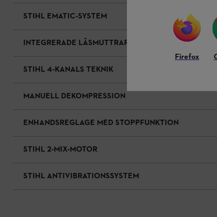
STIHL EMATIC-SYSTEM
INTEGRERADE LÅSMUTTRAR
Firefox
STIHL 4-KANALS TEKNIK
MANUELL DEKOMPRESSION
ENHANDSREGLAGE MED STOPPFUNKTION
STIHL 2-MIX-MOTOR
STIHL ANTIVIBRATIONSSYSTEM