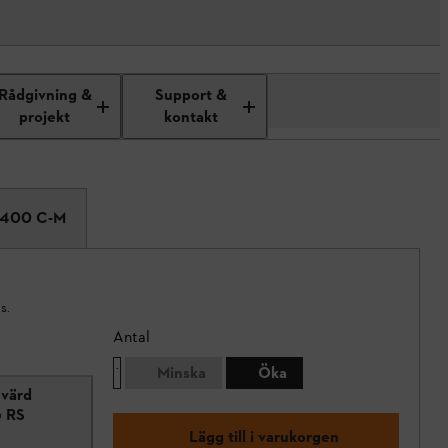
Rådgivning &
Support &
projekt
kontakt
 400 C-M
s.
Antal
Minska
Öka
Svärd
6 RS
Lägg till i varukorgen