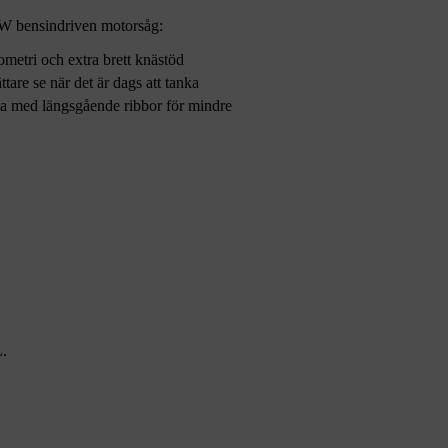
W bensindriven motorsåg:
etri och extra brett knästöd
ättare se när det är dags att tanka
da med längsgående ribbor för mindre
L.