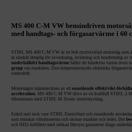
MS 400 C-M VW bensindriven motorsåg
med handtags- och förgasarvärme i 60 
STIHL MS 400 C-M VW är en helt nyutvecklad motorsåg som 
är särskilt lämplig för avverkning, kvistning och bearbetning av
underhållsfri handtagsvärme
håller du händerna varma även när
grepp
om maskinen. Den temperaturstyrda elektriska förgasarvärma
vinterdrift.
Motorsågen kännetecknas av ett
enastående effekt/vikt-förhåll
acceleration
. MS 400 C-M VW drivs av en kraftfull STIHL 2-MI
tillsammans med STIHL M-Tronic motorstyrning.
Enkel start tack vare STIHL ElastoStart och enastående använ
som minskar vibrationerna och skonar muskler och leder. Det
bes
och HD2-luftfiltret med utökad filteryta garanterar långa underhåll