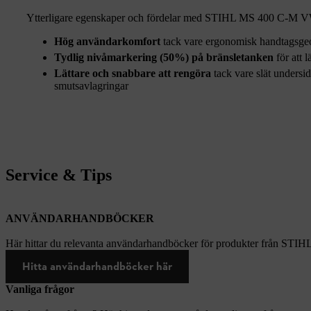
Ytterligare egenskaper och fördelar med STIHL MS 400 C-M V
Hög användarkomfort
tack vare ergonomisk handtagsgeom
Tydlig nivåmarkering (50%) på bränsletanken
för att l
Lättare och snabbare att rengöra
tack vare slät undersi
smutsavlagringar
Service & Tips
ANVÄNDARHANDBÖCKER
Här hittar du relevanta användarhandböcker för produkter från STIH
Hitta användarhandböcker här
Vanliga frågor