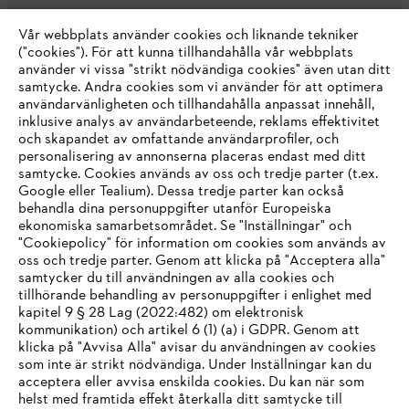
Vår webbplats använder cookies och liknande tekniker
("cookies"). För att kunna tillhandahålla vår webbplats
använder vi vissa "strikt nödvändiga cookies" även utan ditt
samtycke. Andra cookies som vi använder för att optimera
användarvänligheten och tillhandahålla anpassat innehåll,
inklusive analys av användarbeteende, reklams effektivitet
Företaget
och skapandet av omfattande användarprofiler, och
personalisering av annonserna placeras endast med ditt
samtycke. Cookies används av oss och tredje parter (t.ex.
Google eller Tealium). Dessa tredje parter kan också
STIHL FAQ
behandla dina personuppgifter utanför Europeiska
ekonomiska samarbetsområdet. Se "Inställningar" och
"Cookiepolicy" för information om cookies som används av
oss och tredje parter. Genom att klicka på "Acceptera alla"
samtycker du till användningen av alla cookies och
Service
tillhörande behandling av personuppgifter i enlighet med
IHR BROWSER WIRD NICHT
kapitel 9 § 28 Lag (2022:482) om elektronisk
kommunikation) och artikel 6 (1) (a) i GDPR. Genom att
UNTERSTÜTZT
klicka på "Avvisa Alla" avisar du användningen av cookies
som inte är strikt nödvändiga. Under Inställningar kan du
acceptera eller avvisa enskilda cookies. Du kan när som
Allmänna villkor och bestämmelser
Sie nutzen einen Browser, den wir noch nicht unterstützen. Für
helst med framtida effekt återkalla ditt samtycke till