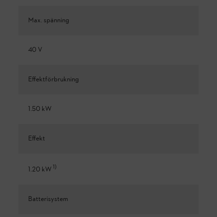
Max. spänning
40 V
Effektförbrukning
1.50 kW
Effekt
1
)
1.20 kW
Batterisystem