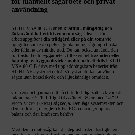
för manuellt sågarbete och privat
användning
STIHL MSA 80 C-B är en
kraftfull, mångsidig och
lättanvänd batteridriven motorsåg
. Idealisk för
arbetsuppgifter i
din trädgård eller på din tomt
vid
uppgifter som exempelvis grenkapning, sågning i buskar
eller fällning av mindre träd. Du kan också använda den
för träslöjd och byggarbeten, till exempel
träsnideri eller
kapning av byggnadsvirke snabbt och effektivt
. STIHL
MSA 80 C-B drivs med uppladdningsbara batterier från
STIHL AK-systemet och är så tyst att du kan använda
sågen utan hörselskydd och i ljudkänsliga områden.
Gör rena och jämna snitt på ett tillförlitligt sätt tack vare det
inkluderade STIHL Light 01-svärdet, 35 cm med 1/4” P
Picco Micro 3 (PM3)-sågkedja. Den låga systemvikten och
den kraftfulla, energieffektiva EC-motorn ger optimal
balans och den kraft som behövs.
Med denna motorsåg kan du steglöst justera hastigheten
med hjälp av kontrollspaken med potentiometerfunktion.