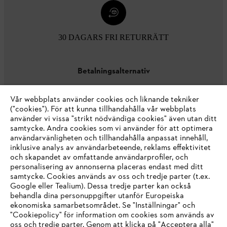
30 DAGARS FRI RETURRÄTT
Betalningsalternativ
Vår webbplats använder cookies och liknande tekniker
("cookies"). För att kunna tillhandahålla vår webbplats
använder vi vissa "strikt nödvändiga cookies" även utan ditt
samtycke. Andra cookies som vi använder för att optimera
användarvänligheten och tillhandahålla anpassat innehåll,
inklusive analys av användarbeteende, reklams effektivitet
Företaget
och skapandet av omfattande användarprofiler, och
personalisering av annonserna placeras endast med ditt
samtycke. Cookies används av oss och tredje parter (t.ex.
Google eller Tealium). Dessa tredje parter kan också
STIHL FAQ
behandla dina personuppgifter utanför Europeiska
ekonomiska samarbetsområdet. Se "Inställningar" och
"Cookiepolicy" för information om cookies som används av
oss och tredje parter. Genom att klicka på "Acceptera alla"