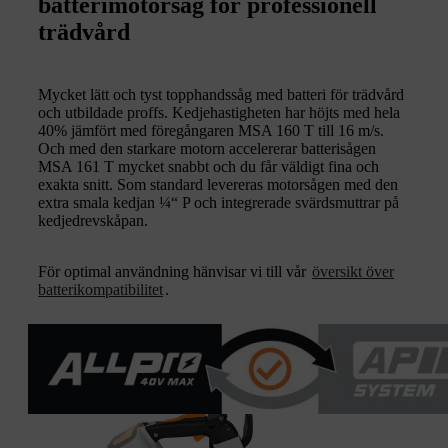
batterimotorsåg för professionell
trädvård
Mycket lätt och tyst topphandssåg med batteri för trädvård
och utbildade proffs. Kedjehastigheten har höjts med hela
40% jämfört med föregångaren MSA 160 T till 16 m/s.
Och med den starkare motorn accelererar batterisågen
MSA 161 T mycket snabbt och du får väldigt fina och
exakta snitt. Som standard levereras motorsågen med den
extra smala kedjan ¼“ P och integrerade svärdsmuttrar på
kedjedrevskåpan.
För optimal användning hänvisar vi till vår
översikt över
batterikompatibilitet
.