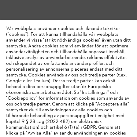
Vår webbplats använder cookies och liknande tekniker
("cookies"). För att kunna tillhandahålla vår webbplats
använder vi vissa "strikt nödvändiga cookies" även utan ditt
samtycke. Andra cookies som vi använder för att optimera
användarvänligheten och tillhandahålla anpassat innehåll,
inklusive analys av användarbeteende, reklams effektivitet
och skapandet av omfattande användarprofiler, och
personalisering av annonserna placeras endast med ditt
samtycke. Cookies används av oss och tredje parter (t.ex.
Google eller Tealium). Dessa tredje parter kan också
behandla dina personuppgifter utanför Europeiska
ekonomiska samarbetsområdet. Se "Inställningar" och
"Cookiepolicy" för information om cookies som används av
oss och tredje parter. Genom att klicka på "Acceptera alla"
samtycker du till användningen av alla cookies och
tillhörande behandling av personuppgifter i enlighet med
IHR BROWSER WIRD NICHT
kapitel 9 § 28 Lag (2022:482) om elektronisk
kommunikation) och artikel 6 (1) (a) i GDPR. Genom att
UNTERSTÜTZT
klicka på "Avvisa Alla" avisar du användningen av cookies