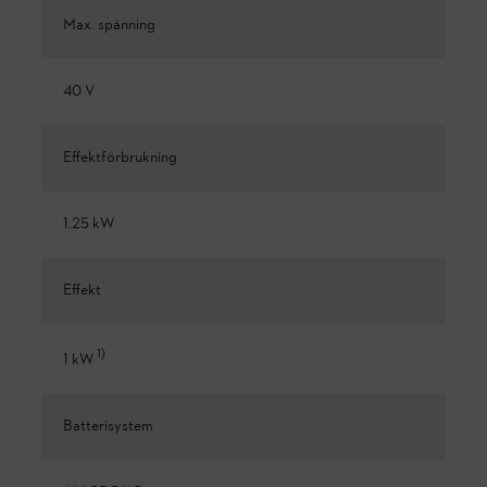
Max. spänning
40 V
Effektförbrukning
1.25 kW
Effekt
1
)
1 kW
Batterisystem