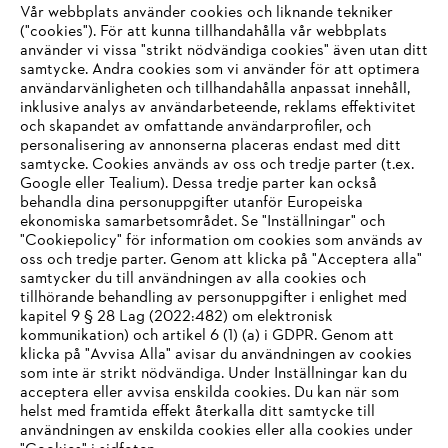
Vår webbplats använder cookies och liknande tekniker
("cookies"). För att kunna tillhandahålla vår webbplats
använder vi vissa "strikt nödvändiga cookies" även utan ditt
samtycke. Andra cookies som vi använder för att optimera
användarvänligheten och tillhandahålla anpassat innehåll,
inklusive analys av användarbeteende, reklams effektivitet
Företaget
och skapandet av omfattande användarprofiler, och
personalisering av annonserna placeras endast med ditt
samtycke. Cookies används av oss och tredje parter (t.ex.
Google eller Tealium). Dessa tredje parter kan också
STIHL FAQ
behandla dina personuppgifter utanför Europeiska
ekonomiska samarbetsområdet. Se "Inställningar" och
"Cookiepolicy" för information om cookies som används av
oss och tredje parter. Genom att klicka på "Acceptera alla"
samtycker du till användningen av alla cookies och
Service
tillhörande behandling av personuppgifter i enlighet med
IHR BROWSER WIRD NICHT
kapitel 9 § 28 Lag (2022:482) om elektronisk
kommunikation) och artikel 6 (1) (a) i GDPR. Genom att
UNTERSTÜTZT
klicka på "Avvisa Alla" avisar du användningen av cookies
som inte är strikt nödvändiga. Under Inställningar kan du
acceptera eller avvisa enskilda cookies. Du kan när som
Allmänna villkor och bestämmelser
Sie nutzen einen Browser, den wir noch nicht unterstützen. Für
helst med framtida effekt återkalla ditt samtycke till
eine optimale Nutzung unserer Seite empfehlen wir Ihnen, zu
användningen av enskilda cookies eller alla cookies under
Integritetspolicy
Impressum
Cookies