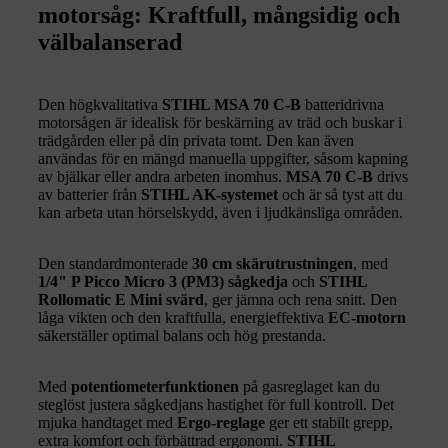
motorsåg: Kraftfull, mångsidig och
välbalanserad
Den högkvalitativa
STIHL MSA 70 C-B
batteridrivna
motorsågen är idealisk för beskärning av träd och buskar i
trädgården eller på din privata tomt. Den kan även
användas för en mängd manuella uppgifter, såsom kapning
av bjälkar eller andra arbeten inomhus.
MSA 70 C-B
drivs
av batterier från
STIHL AK-systemet
och är så tyst att du
kan arbeta utan hörselskydd, även i ljudkänsliga områden.
Den standardmonterade
30 cm skärutrustningen
, med
1/4" P Picco Micro 3 (PM3) sågkedja
och
STIHL
Rollomatic E Mini svärd
, ger jämna och rena snitt. Den
låga vikten och den kraftfulla, energieffektiva
EC-motorn
säkerställer optimal balans och hög prestanda.
Med
potentiometerfunktionen
på gasreglaget kan du
steglöst justera sågkedjans hastighet för full kontroll. Det
mjuka handtaget med
Ergo-reglage
ger ett stabilt grepp,
extra komfort och förbättrad ergonomi.
STIHL