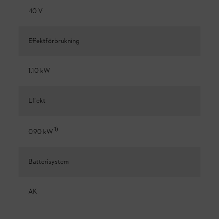
40 V
Effektförbrukning
1.10 kW
Effekt
1
)
0.90 kW
Batterisystem
AK