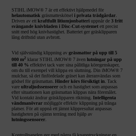
STIHL iMOW® 7 är ett effektivt hjälpmedel för
helautomatisk
gräsmatteskötsel
i privata trädgårdar
.
Driven av ett
kraftfullt litiumjonbatteri
uppnår de
3 fritt
svängande knivbladen i Disc-Cut-systemet
ett precist
snitt med hög knivhastighet. Batteriet ger gräsklipparen
lång driftstid utan avbrott.
Vid självständig klippning av
gräsmattor på upp till 5
2
000 m
klarar STIHL iMOW® 7 även
lutningar på upp
till 40 %
effektivt tack vare sina pålitliga köregenskaper,
om du till exempel vill klippa en sluttning. Din iMOW® 7
mulchar, så det finfördelade gräset kan återanvändas som
gödsel för gräsmattan.
Hinder körs försiktigt in
. Tack
vare
ultraljudssensorer
och en hastighet som anpassas
efter situationen kan gräsmattan klippas nära föremålet.
Vid kontakt ändrar gräsklipparen riktning.
Intelligenta
vändmanövrar
möjliggör effektiv klippning på trånga
platser. För att uppnå ett jämnt klippresultat anpassas
hastigheten på ojämn terräng med hjälp av
lutningssensorer
.
Kontrollpanelen ger med några få knapptryckningar en