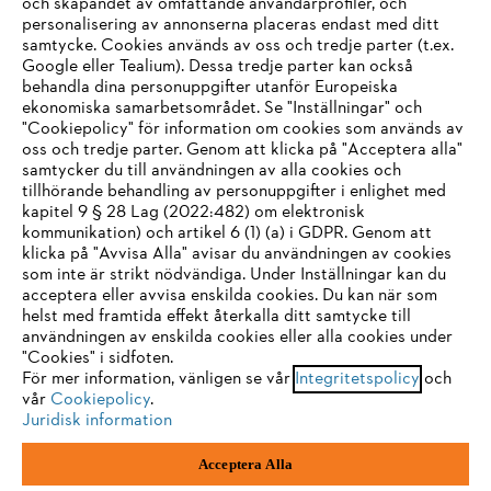
och skapandet av omfattande användarprofiler, och
personalisering av annonserna placeras endast med ditt
samtycke. Cookies används av oss och tredje parter (t.ex.
Google eller Tealium). Dessa tredje parter kan också
STIHL FAQ
behandla dina personuppgifter utanför Europeiska
ekonomiska samarbetsområdet. Se "Inställningar" och
"Cookiepolicy" för information om cookies som används av
oss och tredje parter. Genom att klicka på "Acceptera alla"
samtycker du till användningen av alla cookies och
Service
tillhörande behandling av personuppgifter i enlighet med
IHR BROWSER WIRD NICHT
kapitel 9 § 28 Lag (2022:482) om elektronisk
kommunikation) och artikel 6 (1) (a) i GDPR. Genom att
UNTERSTÜTZT
klicka på "Avvisa Alla" avisar du användningen av cookies
som inte är strikt nödvändiga. Under Inställningar kan du
acceptera eller avvisa enskilda cookies. Du kan när som
Allmänna villkor och bestämmelser
Sie nutzen einen Browser, den wir noch nicht unterstützen. Für
helst med framtida effekt återkalla ditt samtycke till
eine optimale Nutzung unserer Seite empfehlen wir Ihnen, zu
användningen av enskilda cookies eller alla cookies under
Integritetspolicy
Impressum
Cookies
"Cookies" i sidfoten.
einem der folgenden Browser zu wechseln:
För mer information, vänligen se vår
Integritetspolicy
och
Juridisk information
vår
Cookiepolicy
.
Juridisk information
Firefox
Chrome
Acceptera Alla
Andreas Stihl Norden AB
Box 3062