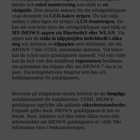
intuitiv och
enkel manövrering
som stöds av
en
röstguide
. Den aktuella statusen för din robotgräsklippare
visas dessutom via
LED-bakre stripen
. Du kan välja
mellan 3 olika lägen för körljus i
LED-frontstripen
. Du
kan när som helst styra din robotgräsklippare med hjälp av
MY iMOW®-appen via Bluetooth® eller WLAN
. Via
appen kan du
ställa in klipphöjden individuellt i olika
steg
och definiera en
klippplan
med tidsfönster, där din
iMOW® 7 från STIHL automatiskt aktiveras. Vid behov
kan du också starta gräsklipparen manuellt. Vid vått väder
kan du tack vare den inställbara
regnsensorn
bestämma
om gräsmattan ska klippas eller om iMOW® 7 ska ta en
paus. Dockningsstationen fungerar som bas och
laddningsstation för gräsklipparen.
Beroende på trädgårdens storlek behöver du det
lämpliga
installationssetet för installationen. STIHL iMOW®
gräsklippare uppfyller alla gällande
säkerhetsstandarder
.
Följande gäller dock: iMOW® gräsklipparen är inte en
leksak. Barn, åskådare och djur måste hållas borta från
arbetsområdet när iMOW® gräsklipparen är i drift. Mer
information finns i bruksanvisningen.