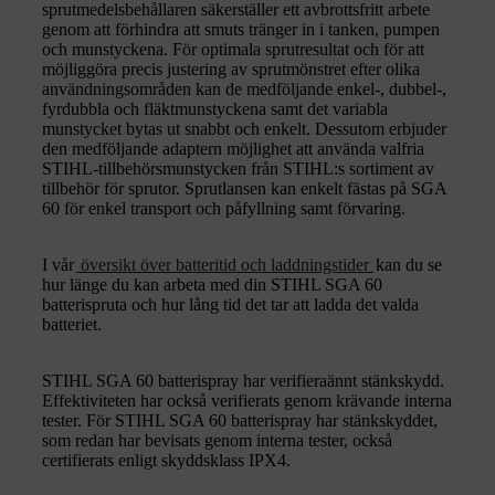
sprutmedelsbehållaren säkerställer ett avbrottsfritt arbete
genom att förhindra att smuts tränger in i tanken, pumpen
och munstyckena. För optimala sprutresultat och för att
möjliggöra precis justering av sprutmönstret efter olika
användningsområden kan de medföljande enkel-, dubbel-,
fyrdubbla och fläktmunstyckena samt det variabla
munstycket bytas ut snabbt och enkelt. Dessutom erbjuder
den medföljande adaptern möjlighet att använda valfria
STIHL-tillbehörsmunstycken från STIHL:s sortiment av
tillbehör för sprutor. Sprutlansen kan enkelt fästas på SGA
60 för enkel transport och påfyllning samt förvaring.
I vår
översikt över batteritid och laddningstider
kan du se
hur länge du kan arbeta med din STIHL SGA 60
batterispruta och hur lång tid det tar att ladda det valda
batteriet.
STIHL SGA 60 batterispray har verifieraännt stänkskydd.
Effektiviteten har också verifierats genom krävande interna
tester. För STIHL SGA 60 batterispray har stänkskyddet,
som redan har bevisats genom interna tester, också
certifierats enligt skyddsklass IPX4.