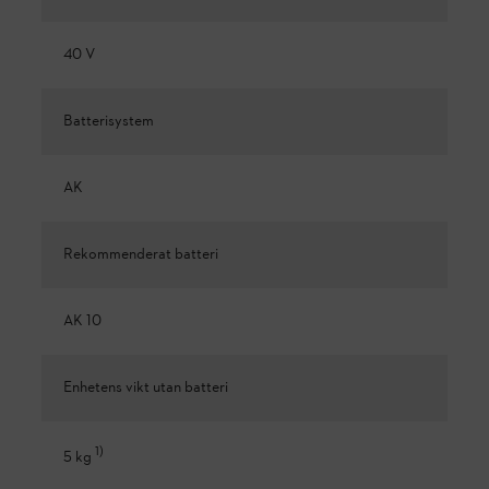
40 V
Batterisystem
AK
Rekommenderat batteri
AK 10
Enhetens vikt utan batteri
1
)
5 kg