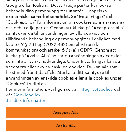
samtycke. Cookies används av oss och tredje parter (t.ex.
Google eller Tealium). Dessa tredje parter kan också
STIHL FAQ
behandla dina personuppgifter utanför Europeiska
ekonomiska samarbetsområdet. Se "Inställningar" och
"Cookiepolicy" för information om cookies som används av
oss och tredje parter. Genom att klicka på "Acceptera alla"
samtycker du till användningen av alla cookies och
Service
tillhörande behandling av personuppgifter i enlighet med
IHR BROWSER WIRD NICHT
kapitel 9 § 28 Lag (2022:482) om elektronisk
kommunikation) och artikel 6 (1) (a) i GDPR. Genom att
UNTERSTÜTZT
klicka på "Avvisa Alla" avisar du användningen av cookies
som inte är strikt nödvändiga. Under Inställningar kan du
acceptera eller avvisa enskilda cookies. Du kan när som
Allmänna villkor och bestämmelser
Sie nutzen einen Browser, den wir noch nicht unterstützen. Für
helst med framtida effekt återkalla ditt samtycke till
eine optimale Nutzung unserer Seite empfehlen wir Ihnen, zu
användningen av enskilda cookies eller alla cookies under
Integritetspolicy
Impressum
Cookies
"Cookies" i sidfoten.
einem der folgenden Browser zu wechseln:
För mer information, vänligen se vår
Integritetspolicy
och
Juridisk information
vår
Cookiepolicy
.
Juridisk information
Firefox
Chrome
Acceptera Alla
Andreas Stihl Norden AB
Box 3062
Safari
Edge
443 03 Stenkullen
Avvisa Alla