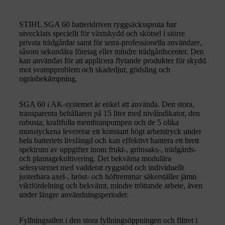
STIHL SGA 60 batteridriven ryggsäcksspruta har
utvecklats speciellt för växtskydd och skötsel i större
privata trädgårdar samt för semi-professionella användare,
såsom sekundära företag eller mindre trädgårdscenter. Den
kan användas för att applicera flytande produkter för skydd
mot svampproblem och skadedjur, gödsling och
ogräsbekämpning.
SGA 60 i AK-systemet är enkel att använda. Den stora,
transparenta behållaren på 15 liter med nivåindikator, den
robusta, kraftfulla membranpumpen och de 5 olika
munstyckena levererar ett konstant högt arbetstryck under
hela batteriets livslängd och kan effektivt hantera ett brett
spektrum av uppgifter inom frukt-, grönsaks-, trädgårds-
och plantagekultivering. Det bekväma modulära
selesystemet med vadderat ryggstöd och individuellt
justerbara axel-, bröst- och höftremmar säkerställer jämn
viktfördelning och bekvämt, mindre tröttande arbete, även
under längre användningsperioder.
Fyllningssilen i den stora fyllningsöppningen och filtret i