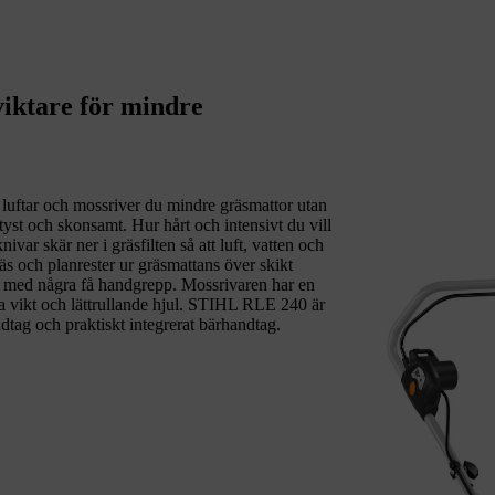
viktare för mindre
uftar och mossriver du mindre gräsmattor utan
tyst och skonsamt. Hur hårt och intensivt du vill
ivar skär ner i gräsfilten så att luft, vatten och
gräs och planrester ur gräsmattans över skikt
t med några få handgrepp. Mossrivaren har en
ga vikt och lättrullande hjul. STIHL RLE 240 är
ndtag och praktiskt integrerat bärhandtag.