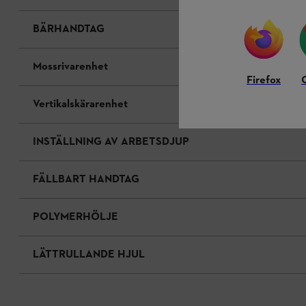
BÄRHANDTAG
Mossrivarenhet
Firefox
Vertikalskärarenhet
INSTÄLLNING AV ARBETSDJUP
FÄLLBART HANDTAG
POLYMERHÖLJE
LÄTTRULLANDE HJUL