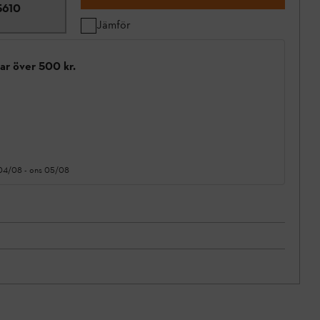
5610
Jämför
gar över 500 kr.
 04/08
-
ons 05/08