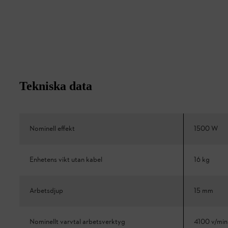
Tekniska data
Nominell effekt
1500 W
Enhetens vikt utan kabel
16 kg
Arbetsdjup
15 mm
Nominellt varvtal arbetsverktyg
4100 v/min