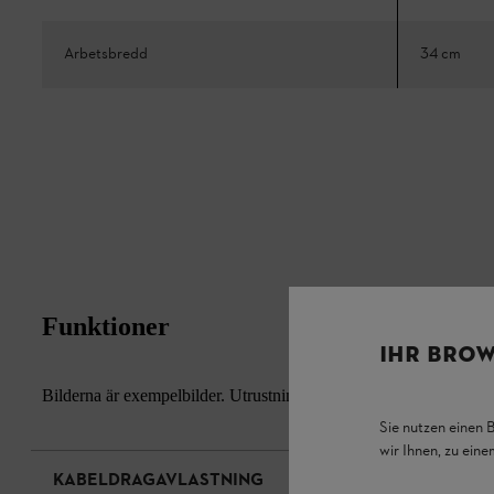
Arbetsbredd
34 cm
Funktioner
IHR BROW
Bilderna är exempelbilder. Utrustningens faktiska utseende och de
Sie nutzen einen 
wir Ihnen, zu ein
KABELDRAGAVLASTNING