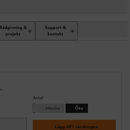
Rådgivning &
Support &
projekt
kontakt
s.
Antal
Minska
Öka
Lägg till i varukorgen