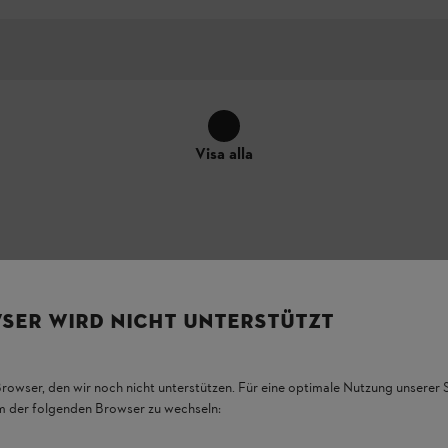
Visa alla
SER WIRD NICHT UNTERSTÜTZT
ss specifika anslutning till produkten kan skilja sig från bilderna – m
Browser, den wir noch nicht unterstützen. Für eine optimale Nutzung unserer
em der folgenden Browser zu wechseln: