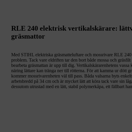
RLE 240 elektrisk vertikalskärare: lätt
gräsmattor
Med STIHL elektriska gräsmatteluftare och mossrivare RLE 240 l
problem. Tack vare eldriften tar den bort både mossa och gräsfilt 
bearbeta gräsmattan är upp till dig. Vertikalskärarenhetens vassa kn
näring lättare kan tränga ner till rötterna. För att kamma ur dött 
kommer mossrivarenheten väl till pass. Båda valsarna byts enkel
arbetsbredd på 34 cm och är mycket lätt att köra tack vare sin lå
dessutom utrustad med en lätt, stabil polymerkåpa, ett fällbart ha