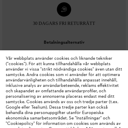
30 DAGARS FRI RETURRÄTT
Betalningsalternativ
Vår webbplats använder cookies och liknande tekniker
("cookies"). För att kunna tillhandahålla vår webbplats
använder vi vissa "strikt nödvändiga cookies" även utan ditt
samtycke. Andra cookies som vi använder för att optimera
användarvänligheten och tillhandahålla anpassat innehåll,
inklusive analys av användarbeteende, reklams effektivitet
Företaget
och skapandet av omfattande användarprofiler, och
personalisering av annonserna placeras endast med ditt
samtycke. Cookies används av oss och tredje parter (t.ex.
Google eller Tealium). Dessa tredje parter kan också
STIHL FAQ
behandla dina personuppgifter utanför Europeiska
ekonomiska samarbetsområdet. Se "Inställningar" och
"Cookiepolicy" för information om cookies som används av