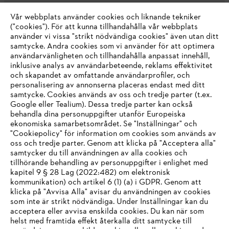
Vår webbplats använder cookies och liknande tekniker
("cookies"). För att kunna tillhandahålla vår webbplats
använder vi vissa "strikt nödvändiga cookies" även utan ditt
samtycke. Andra cookies som vi använder för att optimera
användarvänligheten och tillhandahålla anpassat innehåll,
inklusive analys av användarbeteende, reklams effektivitet
Företaget
och skapandet av omfattande användarprofiler, och
personalisering av annonserna placeras endast med ditt
samtycke. Cookies används av oss och tredje parter (t.ex.
Google eller Tealium). Dessa tredje parter kan också
STIHL FAQ
behandla dina personuppgifter utanför Europeiska
ekonomiska samarbetsområdet. Se "Inställningar" och
"Cookiepolicy" för information om cookies som används av
oss och tredje parter. Genom att klicka på "Acceptera alla"
samtycker du till användningen av alla cookies och
Service
tillhörande behandling av personuppgifter i enlighet med
IHR BROWSER WIRD NICHT
kapitel 9 § 28 Lag (2022:482) om elektronisk
kommunikation) och artikel 6 (1) (a) i GDPR. Genom att
UNTERSTÜTZT
klicka på "Avvisa Alla" avisar du användningen av cookies
som inte är strikt nödvändiga. Under Inställningar kan du
acceptera eller avvisa enskilda cookies. Du kan när som
Allmänna villkor och bestämmelser
Sie nutzen einen Browser, den wir noch nicht unterstützen. Für
helst med framtida effekt återkalla ditt samtycke till