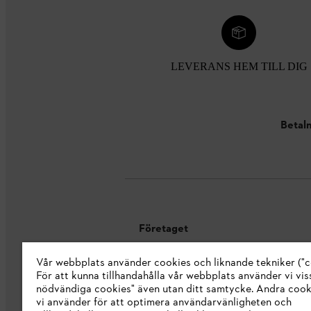
LEVERANS HEM TILL DIG
Betaln
Företaget
Vår webbplats använder cookies och liknande tekniker ("c
Om oss
För att kunna tillhandahålla vår webbplats använder vi viss
STIHL Integrity Line
nödvändiga cookies" även utan ditt samtycke. Andra coo
vi använder för att optimera användarvänligheten och