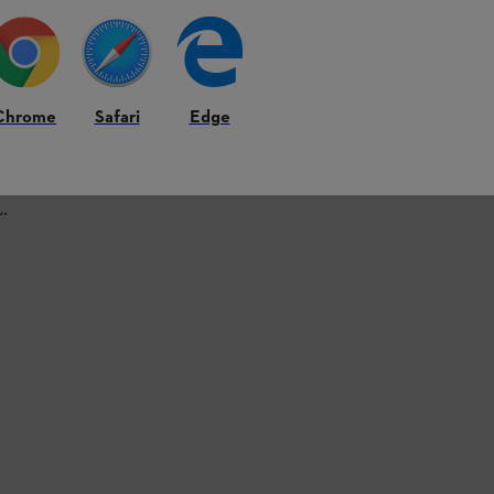
Chrome
Safari
Edge
L.