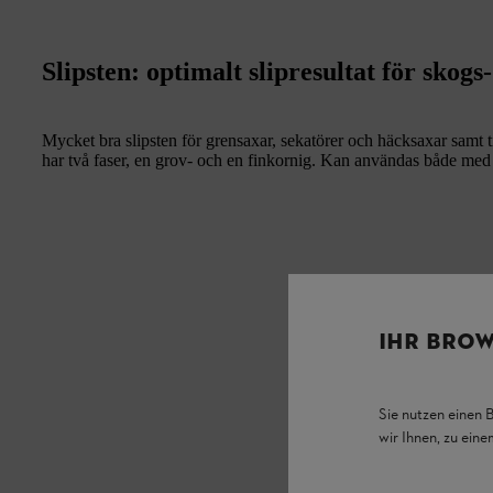
Slipsten: optimalt slipresultat för skog
Mycket bra slipsten för grensaxar, sekatörer och häcksaxar samt ti
har två faser, en grov- och en finkornig. Kan användas både med 
IHR BROW
Sie nutzen einen 
wir Ihnen, zu ein