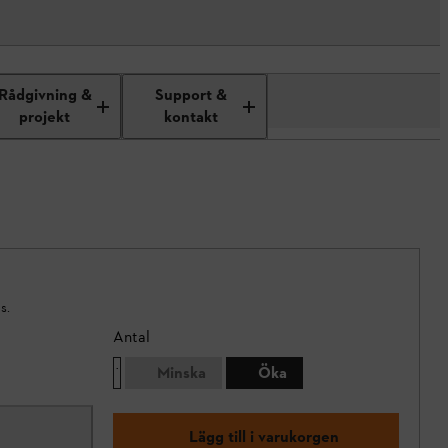
Rådgivning &
Support &
projekt
kontakt
s.
Antal
Minska
Öka
Lägg till i varukorgen