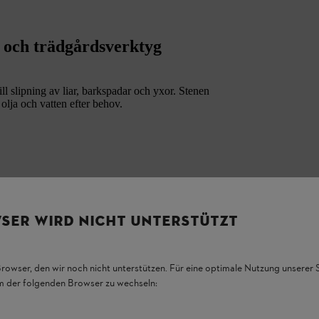
s- och trädgårdsverktyg
ll slipning av liar, barkspadar och yxor. Stenen
olja och vatten efter behov.
SER WIRD NICHT UNTERSTÜTZT
Browser, den wir noch nicht unterstützen. Für eine optimale Nutzung unserer
em der folgenden Browser zu wechseln: