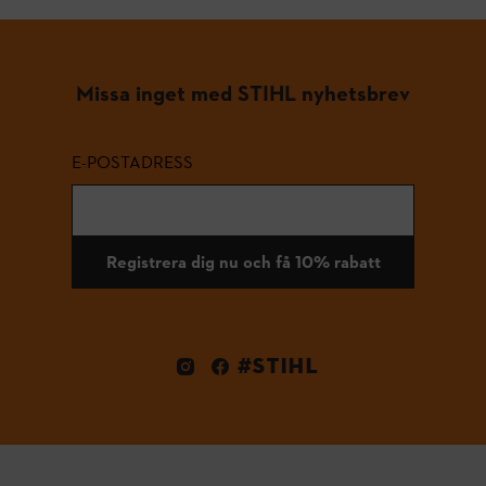
Missa inget med STIHL nyhetsbrev
E-POSTADRESS
Registrera dig nu och få 10% rabatt
#STIHL