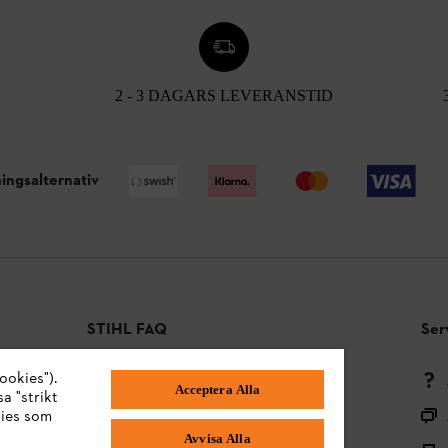
2 - 3 DAGARS LEVERANSTID
ingsalternativ
STIHL FAQ
Ser
ookies").
Betalningsmetoder
Acceptera Alla
a "strikt
Frakt och leverans
kies som
Avvisa Alla