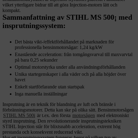
vilket ytterligare bidrar till att göra Injection-motorn lätt och
kompakt.
Sammanfattning av STIHL MS 500¡ med
insprutningssystem:
Det bästa vikt-/effektförhållandet på marknaden för
professionella bensinmotorsågar: 1,24 kg/kW
Enastående acceleration: från tomgångsvarval till maxvarvtal
på bara 0,25 sekunder
Optimal motorstyrka under alla användningsförhållanden
Unika startegenskaper i alla väder och på alla höjder över
havet
Enkelt startförfarande utan startspak
Inga manuella inställningar
Insprutning är en teknik för blandning av luft och bränsle i
förbränningsmotorer. Detta kan ske på olika sätt. Bensinmotorsågen
STIHL MS 500i
är t.ex. den första
motorsågen
med elektroniskt
styrd insprutning. Den revolutionerande insprutningstekniken
STIHL Injection står för blixtsnabb acceleration, extremt hög
prestanda och konsekvent reducerad vikt.
Hur ett insprutningssystem fungerar, beror på vilken typ av