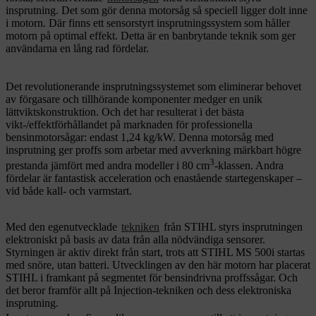
insprutning. Det som gör denna motorsåg så speciell ligger dolt inne
i motorn. Där finns ett sensorstyrt insprutningssystem som håller
motorn på optimal effekt. Detta är en banbrytande teknik som ger
användarna en lång rad fördelar.
Det revolutionerande insprutningssystemet som eliminerar behovet
av förgasare och tillhörande komponenter medger en unik
lättviktskonstruktion. Och det har resulterat i det bästa
vikt-/effektförhållandet på marknaden för professionella
bensinmotorsågar: endast 1,24 kg/kW. Denna motorsåg med
insprutning ger proffs som arbetar med avverkning märkbart högre
3
prestanda jämfört med andra modeller i 80 cm
-klassen. Andra
fördelar är fantastisk acceleration och enastående startegenskaper –
vid både kall- och varmstart.
Med den egenutvecklade
tekniken
från STIHL styrs insprutningen
elektroniskt på basis av data från alla nödvändiga sensorer.
Styrningen är aktiv direkt från start, trots att STIHL MS 500i startas
med snöre, utan batteri. Utvecklingen av den här motorn har placerat
STIHL i framkant på segmentet för bensindrivna proffssågar. Och
det beror framför allt på Injection-tekniken och dess elektroniska
insprutning.