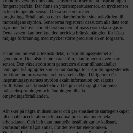
I motorns vevhus finns olika sensorer som ser till att insprutningen
fungerar perfekt. Där finns en yttertemperatursensor, en trycksensor
och en temperatursensor. Dessa sensorer mäter
omgivningsförhållandena och vidarebefordrar sina mätvärden till
motorsågens styrdon. Sensorerna registrerar dessutom alla data som
styrdonet behöver för att beräkna den luftmassa som ska sugas in.
Detta system kan beräkna den perfekta bränslemängden för bästa
möjliga förbränning med mycket större precision än en förgasare.
En annan innovativ, teknisk detalj i insprutningssystemet är
generatorn. Den alstrar inte bara ström, utan fungerar även som
sensor. Den växelström som generatorn alstrar tillhandahåller
nämligen två uppgifter som är oumbärliga för insprutningssystemets
funktion: motorns varvtal och vevaxelns läge. Därigenom får
insprutningssystemets styrdon exakt information om sågens
drifttillstånd och bränslebehov. Det gör det möjligt att anpassa
bränsleinsprutningen och tändningen till alla
omgivningsförhållanden.
Allt sker på några millisekunder och ger enastående startegenskaper,
blixtsnabb acceleration och maximal prestanda under hela
arbetsdagen. Och helt utan manuella inställningar av kallstart,
varmstart eller något annat. För det övertar elektroniken.