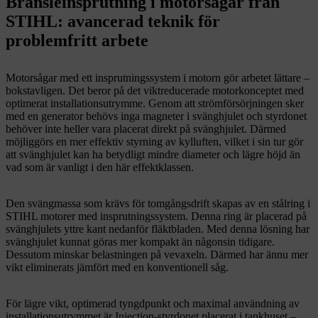
Bränsleinsprutning i motorsågar från
STIHL: avancerad teknik för
problemfritt arbete
Motorsågar med ett insprutningssystem i motorn gör arbetet lättare –
bokstavligen. Det beror på det viktreducerade motorkonceptet med
optimerat installationsutrymme. Genom att strömförsörjningen sker
med en generator behövs inga magneter i svänghjulet och styrdonet
behöver inte heller vara placerat direkt på svänghjulet. Därmed
möjliggörs en mer effektiv styrning av kylluften, vilket i sin tur gör
att svänghjulet kan ha betydligt mindre diameter och lägre höjd än
vad som är vanligt i den här effektklassen.
Den svängmassa som krävs för tomgångsdrift skapas av en stålring i
STIHL motorer med insprutningssystem. Denna ring är placerad på
svänghjulets yttre kant nedanför fläktbladen. Med denna lösning har
svänghjulet kunnat göras mer kompakt än någonsin tidigare.
Dessutom minskar belastningen på vevaxeln. Därmed har ännu mer
vikt eliminerats jämfört med en konventionell såg.
För lägre vikt, optimerad tyngdpunkt och maximal användning av
installationsutrymmet är Injection-styrdonet placerat i tankhuset –