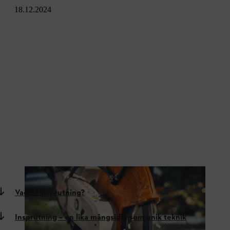
18.12.2024
TSA 300 har precision och hög kapningsprestanda
Vad är insprutning?
Insprutning – en lika mångsidig som unik teknik