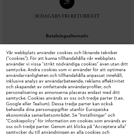
30 DAGARS FRI RETURRÄTT
Betalningsalternativ
Vår webbplats använder cookies och liknande tekniker
("cookies"). För att kunna tillhandahålla vår webbplats
använder vi vissa "strikt nödvändiga cookies" även utan ditt
samtycke. Andra cookies som vi använder för att optimera
användarvänligheten och tillhandahålla anpassat innehåll,
inklusive analys av användarbeteende, reklams effektivitet
Företaget
och skapandet av omfattande användarprofiler, och
personalisering av annonserna placeras endast med ditt
samtycke. Cookies används av oss och tredje parter (t.ex.
Google eller Tealium). Dessa tredje parter kan också
STIHL FAQ
behandla dina personuppgifter utanför Europeiska
ekonomiska samarbetsområdet. Se "Inställningar" och
"Cookiepolicy" för information om cookies som används av
oss och tredje parter. Genom att klicka på "Acceptera alla"
samtycker du till användningen av alla cookies och
Service