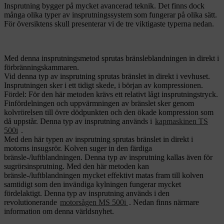
Insprutning bygger på mycket avancerad teknik. Det finns dock
många olika typer av insprutningssystem som fungerar på olika sätt.
För översiktens skull presenterar vi de tre viktigaste typerna nedan.
Med denna insprutningsmetod sprutas bränsleblandningen in direkt i
förbränningskammaren.
Vid denna typ av insprutning sprutas bränslet in direkt i vevhuset.
Insprutningen sker i ett tidigt skede, i början av kompressionen.
Fördel: För den här metoden krävs ett relativt lågt insprutningstryck.
Finfördelningen och uppvärmningen av bränslet sker genom
kolvrörelsen till övre dödpunkten och den ökade kompression som
då uppstår. Denna typ av insprutning används i
kapmaskinen TS
500i
.
Med den här typen av insprutning sprutas bränslet in direkt i
motorns insugsrör. Kolven suger in den färdiga
bränsle-/luftblandningen. Denna typ av insprutning kallas även för
sugrörsinsprutning. Med den här metoden kan
bränsle-/luftblandningen mycket effektivt matas fram till kolven
samtidigt som den invändiga kylningen fungerar mycket
fördelaktigt. Denna typ av insprutning används i den
revolutionerande
motorsågen MS 500i
. Nedan finns närmare
information om denna världsnyhet.