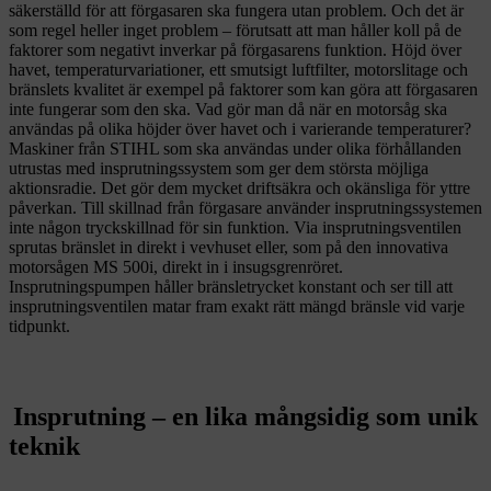
säkerställd för att förgasaren ska fungera utan problem. Och det är
som regel heller inget problem – förutsatt att man håller koll på de
faktorer som negativt inverkar på förgasarens funktion. Höjd över
havet, temperaturvariationer, ett smutsigt luftfilter, motorslitage och
bränslets kvalitet är exempel på faktorer som kan göra att förgasaren
inte fungerar som den ska. Vad gör man då när en motorsåg ska
användas på olika höjder över havet och i varierande temperaturer?
Maskiner från STIHL som ska användas under olika förhållanden
utrustas med insprutningssystem som ger dem största möjliga
aktionsradie. Det gör dem mycket driftsäkra och okänsliga för yttre
påverkan. Till skillnad från förgasare använder insprutningssystemen
inte någon tryckskillnad för sin funktion. Via insprutningsventilen
sprutas bränslet in direkt i vevhuset eller, som på den innovativa
motorsågen MS 500i, direkt in i insugsgrenröret.
Insprutningspumpen håller bränsletrycket konstant och ser till att
insprutningsventilen matar fram exakt rätt mängd bränsle vid varje
tidpunkt.
Insprutning – en lika mångsidig som unik
teknik