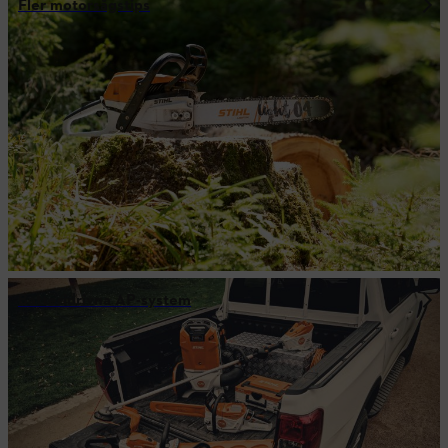
Fler motorsågstips
Batteridrivna AP-system