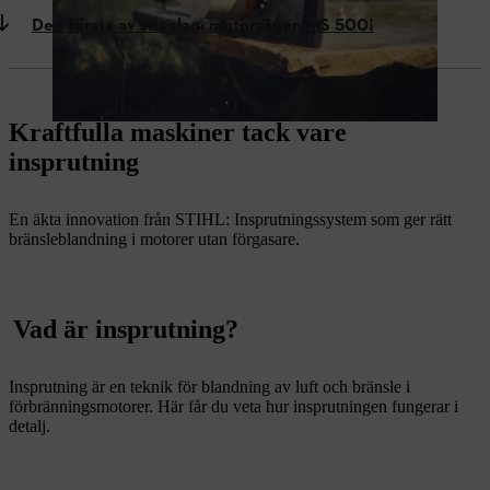
Den första av sitt slag: motorsågen MS 500¡
Kraftfulla maskiner tack vare
insprutning
En äkta innovation från STIHL: Insprutningssystem som ger rätt
bränsleblandning i motorer utan förgasare.
Vad är insprutning?
Insprutning är en teknik för blandning av luft och bränsle i
förbränningsmotorer. Här får du veta hur insprutningen fungerar i
detalj.