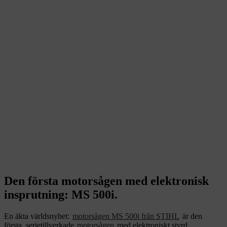
Den första motorsågen med elektronisk
insprutning: MS 500i.
En äkta världsnyhet:
motorsågen MS 500i från STIHL
är den
första, serietillverkade
motorsågen
med elektroniskt styrd