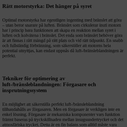
Rätt motorstyrka: Det hänger på syret
Optimal motorstyrka har egentligen ingenting med bränslet att göra
– utan beror snarare på luften. Bränslet som cirkulerar inuti motorn
har i princip bara funktionen att skapa en reaktion mellan syret i
luften och kolvätena i bränslet. Det enda som bränslet behöver göra
är att finnas i rätt mängd på rätt plats och vid rätt tidpunkt. En snabb
och fullständig förbränning, som säkerställer att motorns hela
potential utnyttjas, kan endast uppnås då luft-/bränsleblandningen är
perfekt.
Tekniker för optimering av
luft-/bränsleblandningen: Förgasare och
insprutningssystem
En möjlighet att säkerställa perfekt luft-/bränsleblandning
tillhandahålls av förgasaren. Men en förgasare är verkligen inte en
enkel lösning. Förgasare är mekaniska komponenter vars funktion
främst baseras på tryckskillnaden mellan insugsundertrycket och det
atmosfäriska trycket. Detta är en fin balans som alltid måste vara