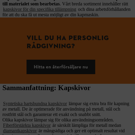
till materialet som bearbetas
. Vårt breda sortiment innehåller rätt
kapskivor för din specifika tillämpning
och dina arbetsförhållanden
för att du ska få ut mesta möjligt av din kapmaskin.
VILL DU HA PERSONLIG
RÅDGIVNING?
Hitta en återförsäljare nu
Sammanfattning: Kapskivor
Syntetiska hartsbundna kapskivor
lämpar sig extra bra för kapning
av metall. De är optimerade för användning på metall, stål och
rostfritt stål och garanterar ett exakt och snabbt snitt.
Olika kapskivor lämpar sig för olika användningsområden.
Fiberförstärkta kapskivor
är särskilt lämpliga för metall medan
diamantkapskivor
är mångsidiga och ger ett optimalt resultat vid