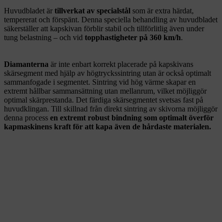
Huvudbladet är
tillverkat av specialstål
som är extra härdat,
tempererat och förspänt. Denna speciella behandling av huvudbladet
säkerställer att kapskivan förblir stabil och tillförlitlig även under
tung belastning – och vid
topphastigheter på 360 km/h
.
Diamanterna
är inte enbart korrekt placerade på kapskivans
skärsegment med hjälp av högtryckssintring utan är också optimalt
sammanfogade i segmentet. Sintring vid hög värme skapar en
extremt hållbar sammansättning utan mellanrum, vilket möjliggör
optimal skärprestanda. Det färdiga skärsegmentet svetsas fast på
huvudklingan. Till skillnad från direkt sintring av skivorna möjliggör
denna process
en extremt robust bindning som optimalt överför
kapmaskinens kraft för att kapa även de hårdaste materialen.