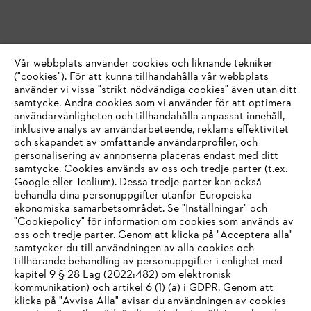
Vår webbplats använder cookies och liknande tekniker
("cookies"). För att kunna tillhandahålla vår webbplats
använder vi vissa "strikt nödvändiga cookies" även utan ditt
samtycke. Andra cookies som vi använder för att optimera
användarvänligheten och tillhandahålla anpassat innehåll,
inklusive analys av användarbeteende, reklams effektivitet
och skapandet av omfattande användarprofiler, och
personalisering av annonserna placeras endast med ditt
samtycke. Cookies används av oss och tredje parter (t.ex.
Google eller Tealium). Dessa tredje parter kan också
behandla dina personuppgifter utanför Europeiska
ekonomiska samarbetsområdet. Se "Inställningar" och
"Cookiepolicy" för information om cookies som används av
oss och tredje parter. Genom att klicka på "Acceptera alla"
samtycker du till användningen av alla cookies och
tillhörande behandling av personuppgifter i enlighet med
IHR BROWSER WIRD NICHT
kapitel 9 § 28 Lag (2022:482) om elektronisk
kommunikation) och artikel 6 (1) (a) i GDPR. Genom att
UNTERSTÜTZT
klicka på "Avvisa Alla" avisar du användningen av cookies