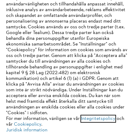
användarvänligheten och tillhandahålla anpassat innehåll,
inklusive analys av användarbeteende, reklams effektivitet
Företaget
och skapandet av omfattande användarprofiler, och
personalisering av annonserna placeras endast med ditt
samtycke. Cookies används av oss och tredje parter (t.ex.
Google eller Tealium). Dessa tredje parter kan också
STIHL FAQ
behandla dina personuppgifter utanför Europeiska
ekonomiska samarbetsområdet. Se "Inställningar" och
"Cookiepolicy" för information om cookies som används av
oss och tredje parter. Genom att klicka på "Acceptera alla"
samtycker du till användningen av alla cookies och
Service
tillhörande behandling av personuppgifter i enlighet med
IHR BROWSER WIRD NICHT
kapitel 9 § 28 Lag (2022:482) om elektronisk
kommunikation) och artikel 6 (1) (a) i GDPR. Genom att
UNTERSTÜTZT
klicka på "Avvisa Alla" avisar du användningen av cookies
som inte är strikt nödvändiga. Under Inställningar kan du
acceptera eller avvisa enskilda cookies. Du kan när som
Allmänna villkor och bestämmelser
Sie nutzen einen Browser, den wir noch nicht unterstützen. Für
helst med framtida effekt återkalla ditt samtycke till
eine optimale Nutzung unserer Seite empfehlen wir Ihnen, zu
användningen av enskilda cookies eller alla cookies under
Integritetspolicy
Impressum
Cookies
"Cookies" i sidfoten.
einem der folgenden Browser zu wechseln:
För mer information, vänligen se vår
Integritetspolicy
och
Juridisk information
vår
Cookiepolicy
.
Juridisk information