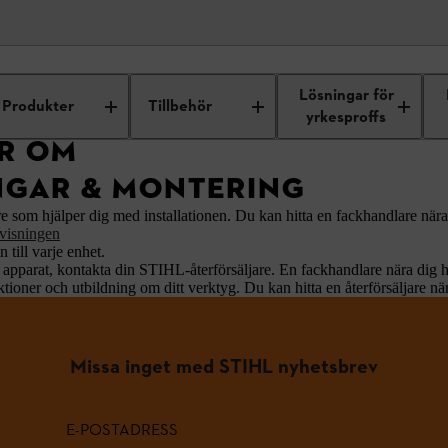
rågor
Onlinebutik
Bruksanvisning och montering
Lösningar för
Produkter
Tillbehör
yrkesproffs
R OM
NGAR & MONTERING
e som hjälper dig med installationen. Du kan hitta en fackhandlare när
nvisningen
till varje enhet.
d apparat, kontakta din STIHL-återförsäljare. En fackhandlare nära dig h
tioner och utbildning om ditt verktyg. Du kan hitta en återförsäljare nä
Missa inget med STIHL nyhetsbrev
E-POSTADRESS