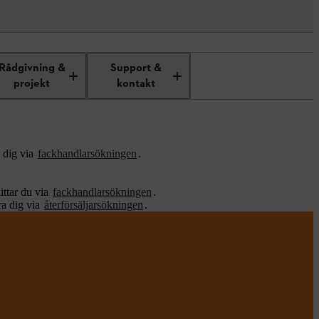
Rådgivning &
Support &
projekt
kontakt
a dig via
fackhandlarsökningen
.
ittar du via
fackhandlarsökningen
.
ra dig via
återförsäljarsökningen
.