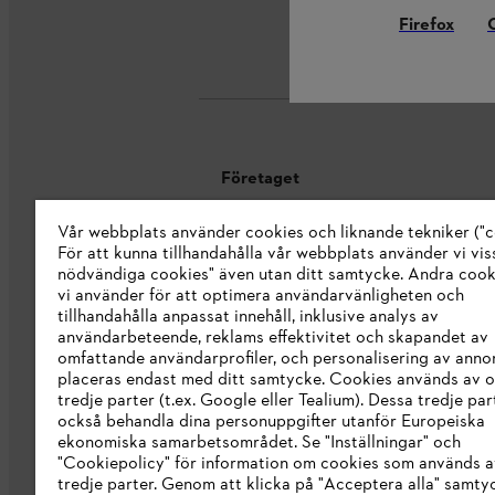
Betaln
Firefox
Företaget
Vår webbplats använder cookies och liknande tekniker ("c
Om oss
För att kunna tillhandahålla vår webbplats använder vi viss
STIHL Integrity Line
nödvändiga cookies" även utan ditt samtycke. Andra coo
vi använder för att optimera användarvänligheten och
STIHL varumärkesbutik
tillhandahålla anpassat innehåll, inklusive analys av
användarbeteende, reklams effektivitet och skapandet av
Tillgänglighetsredogörelse
omfattande användarprofiler, och personalisering av anno
placeras endast med ditt samtycke. Cookies används av o
tredje parter (t.ex. Google eller Tealium). Dessa tredje par
också behandla dina personuppgifter utanför Europeiska
ekonomiska samarbetsområdet. Se "Inställningar" och
"Cookiepolicy" för information om cookies som används a
tredje parter. Genom att klicka på "Acceptera alla" samty