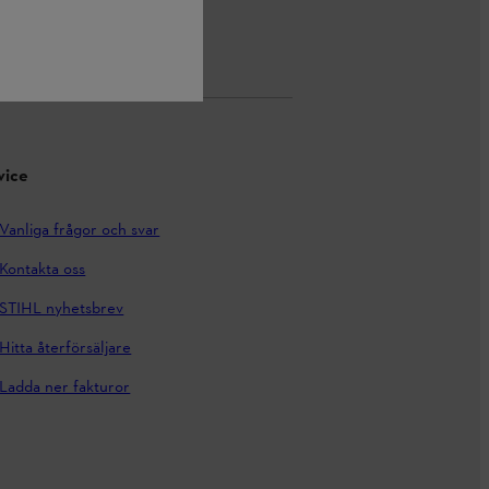
vice
Vanliga frågor och svar
Kontakta oss
STIHL nyhetsbrev
Hitta återförsäljare
Ladda ner fakturor