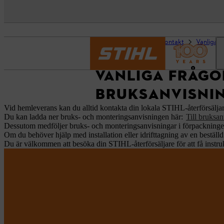
Startsida
Support & kontakt
Vanliga f
VANLIGA FRÅGO
BRUKSANVISNI
Vid hemleverans kan du alltid kontakta din lokala STIHL-återförsäljar
Du kan ladda ner bruks- och monteringsanvisningen här:
Till bruksa
Dessutom medföljer bruks- och monteringsanvisningar i förpackningen 
Om du behöver hjälp med installation eller idrifttagning av en beställ
Du är välkommen att besöka din STIHL-återförsäljare för att få instruk