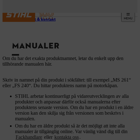
MENU
Support & kontakt
MANUALER
Om du har det exakta produktnamnet, letar du enkelt upp den
tillhörande manualen här.
Skriv in namnet på din produkt i sökfältet: till exempel „MS 261“
eller „FS 240“. Du hittar produktens namn på motorkåpan.
STIHL arbetar kontinuerligt på vidareutvecklingen av alla
produkter och anpassar därför också manualerna efter
produktens senaste version. Om du har en produkt i en äldre
version kan den skilja sig från versionen som beskrivs i
manualen.
Om du har en äldre produkt så är det möjligt att inte alla
manualer är tillgänglig online. Var vänlig vänd dig till din
Fackhandlare
eller
kontakta oss
.