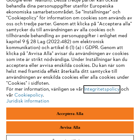
Google eller Tealium). Dessa tredje parter kan också
STIHL FAQ
behandla dina personuppgifter utanför Europeiska
ekonomiska samarbetsområdet. Se "Inställningar" och
"Cookiepolicy" för information om cookies som används av
oss och tredje parter. Genom att klicka på "Acceptera alla"
samtycker du till användningen av alla cookies och
Service
tillhörande behandling av personuppgifter i enlighet med
IHR BROWSER WIRD NICHT
kapitel 9 § 28 Lag (2022:482) om elektronisk
kommunikation) och artikel 6 (1) (a) i GDPR. Genom att
UNTERSTÜTZT
klicka på "Avvisa Alla" avisar du användningen av cookies
som inte är strikt nödvändiga. Under Inställningar kan du
acceptera eller avvisa enskilda cookies. Du kan när som
Allmänna villkor och bestämmelser
Sie nutzen einen Browser, den wir noch nicht unterstützen. Für
helst med framtida effekt återkalla ditt samtycke till
eine optimale Nutzung unserer Seite empfehlen wir Ihnen, zu
användningen av enskilda cookies eller alla cookies under
Integritetspolicy
Impressum
Cookies
"Cookies" i sidfoten.
einem der folgenden Browser zu wechseln:
För mer information, vänligen se vår
Integritetspolicy
och
vår
Juridisk information
Cookiepolicy
.
Juridisk information
Firefox
Chrome
Acceptera Alla
Andreas Stihl Norden AB
Box 3062
Safari
Edge
443 03 Stenkullen
Avvisa Alla