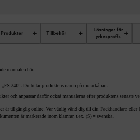
r
Lösningar för
Produkter
Tillbehör
yrkesproffs
nde manualen här.
ler „FS 240“. Du hittar produktens namn på motorkåpan.
kter och anpassar därför också manualerna efter produktens senaste ver
r är tillgänglig online. Var vänlig vänd dig till din
Fackhandlare
eller
kumenten är markerade inom klamrar, t.ex. (S) = svenska.