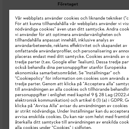
Företaget
Vår webbplats använder cookies och liknande tekniker ("c
Om oss
För att kunna tillhandahålla vår webbplats använder vi viss
STIHL Integrity Line
nödvändiga cookies" även utan ditt samtycke. Andra coo
vi använder för att optimera användarvänligheten och
STIHL varumärkesbutik
tillhandahålla anpassat innehåll, inklusive analys av
användarbeteende, reklams effektivitet och skapandet av
Tillgänglighetsredogörelse
omfattande användarprofiler, och personalisering av anno
placeras endast med ditt samtycke. Cookies används av o
tredje parter (t.ex. Google eller Tealium). Dessa tredje par
också behandla dina personuppgifter utanför Europeiska
ekonomiska samarbetsområdet. Se "Inställningar" och
"Cookiepolicy" för information om cookies som används a
tredje parter. Genom att klicka på "Acceptera alla" samty
till användningen av alla cookies och tillhörande behandli
personuppgifter i enlighet med kapitel 9 § 28 Lag (2022
elektronisk kommunikation) och artikel 6 (1) (a) i GDPR. 
klicka på "Avvisa Alla" avisar du användningen av cookies
är strikt nödvändiga. Under Inställningar kan du acceptera
avvisa enskilda cookies. Du kan när som helst med framtid
återkalla ditt samtycke till användningen av enskilda cooki
Allmänna villkor och bestämmelser
Int
alla cookies under "Cookies" i sidfoten.