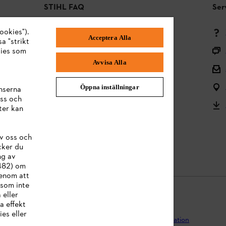
STIHL FAQ
Ser
ookies").
Betalningsmetoder
Acceptera Alla
a "strikt
Frakt och leverans
kies som
Avvisa Alla
Tillbaka till mitten
Reklamationer och garanti
Öppna inställningar
nserna
ss och
Frågor om sortimentet
ter kan
Användarmanualer
v oss och
Batterier och elektrisk utrustning
cker du
ng av
:482) om
Genom att
 som inte
 eller
a effekt
es eller
egritetspolicy
Impressum
Cookies
Juridisk information