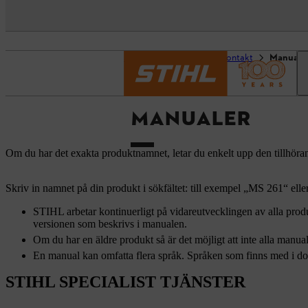
Startsida
Support & kontakt
Manuale
MANUALER
Om du har det exakta produktnamnet, letar du enkelt upp den tillhöra
Skriv in namnet på din produkt i sökfältet: till exempel „MS 261“ el
STIHL arbetar kontinuerligt på vidareutvecklingen av alla produ
versionen som beskrivs i manualen.
Om du har en äldre produkt så är det möjligt att inte alla manuale
En manual kan omfatta flera språk. Språken som finns med i do
STIHL SPECIALIST TJÄNSTER