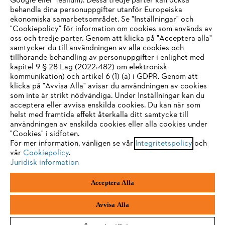
Google eller Tealium). Dessa tredje parter kan också
STIHL FAQ
behandla dina personuppgifter utanför Europeiska
ekonomiska samarbetsområdet. Se "Inställningar" och
"Cookiepolicy" för information om cookies som används av
oss och tredje parter. Genom att klicka på "Acceptera alla"
samtycker du till användningen av alla cookies och
Service
tillhörande behandling av personuppgifter i enlighet med
IHR BROWSER WIRD NICHT
kapitel 9 § 28 Lag (2022:482) om elektronisk
kommunikation) och artikel 6 (1) (a) i GDPR. Genom att
UNTERSTÜTZT
klicka på "Avvisa Alla" avisar du användningen av cookies
som inte är strikt nödvändiga. Under Inställningar kan du
acceptera eller avvisa enskilda cookies. Du kan när som
Allmänna villkor och bestämmelser
Sie nutzen einen Browser, den wir noch nicht unterstützen. Für
helst med framtida effekt återkalla ditt samtycke till
eine optimale Nutzung unserer Seite empfehlen wir Ihnen, zu
användningen av enskilda cookies eller alla cookies under
Integritetspolicy
Impressum
Cookies
"Cookies" i sidfoten.
einem der folgenden Browser zu wechseln:
För mer information, vänligen se vår
Integritetspolicy
och
vår
Juridisk information
Cookiepolicy
.
Juridisk information
Firefox
Chrome
Acceptera Alla
Andreas Stihl Norden AB
Box 3062
Safari
Edge
443 03 Stenkullen
Avvisa Alla