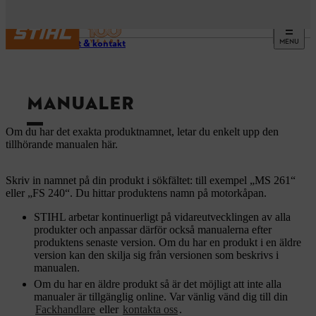
MENU
Support & kontakt
MANUALER
Om du har det exakta produktnamnet, letar du enkelt upp den
tillhörande manualen här.
Skriv in namnet på din produkt i sökfältet: till exempel „MS 261“
eller „FS 240“. Du hittar produktens namn på motorkåpan.
STIHL arbetar kontinuerligt på vidareutvecklingen av alla
produkter och anpassar därför också manualerna efter
produktens senaste version. Om du har en produkt i en äldre
version kan den skilja sig från versionen som beskrivs i
manualen.
Om du har en äldre produkt så är det möjligt att inte alla
manualer är tillgänglig online. Var vänlig vänd dig till din
Fackhandlare
eller
kontakta oss
.