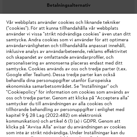
Betalningsalternativ
Vår webbplats använder cookies och liknande tekniker
("cookies"). För att kunna tillhandahålla vår webbplats
använder vi vissa "strikt nödvändiga cookies" även utan ditt
samtycke. Andra cookies som vi använder för att optimera
användarvänligheten och tillhandahålla anpassat innehåll,
inklusive analys av användarbeteende, reklams effektivitet
Företaget
och skapandet av omfattande användarprofiler, och
personalisering av annonserna placeras endast med ditt
samtycke. Cookies används av oss och tredje parter (t.ex.
Google eller Tealium). Dessa tredje parter kan också
STIHL FAQ
behandla dina personuppgifter utanför Europeiska
ekonomiska samarbetsområdet. Se "Inställningar" och
"Cookiepolicy" för information om cookies som används av
oss och tredje parter. Genom att klicka på "Acceptera alla"
samtycker du till användningen av alla cookies och
Service
tillhörande behandling av personuppgifter i enlighet med
IHR BROWSER WIRD NICHT
kapitel 9 § 28 Lag (2022:482) om elektronisk
kommunikation) och artikel 6 (1) (a) i GDPR. Genom att
UNTERSTÜTZT
klicka på "Avvisa Alla" avisar du användningen av cookies
som inte är strikt nödvändiga. Under Inställningar kan du