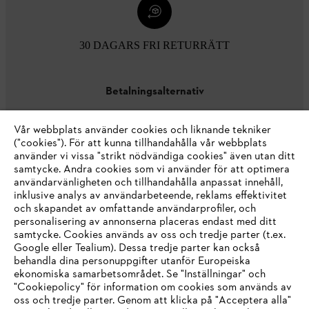
30 DAGARS FRI RETURRÄTT
Betalningsalternativ
Vår webbplats använder cookies och liknande tekniker
("cookies"). För att kunna tillhandahålla vår webbplats
använder vi vissa "strikt nödvändiga cookies" även utan ditt
samtycke. Andra cookies som vi använder för att optimera
användarvänligheten och tillhandahålla anpassat innehåll,
inklusive analys av användarbeteende, reklams effektivitet
Företaget
och skapandet av omfattande användarprofiler, och
personalisering av annonserna placeras endast med ditt
samtycke. Cookies används av oss och tredje parter (t.ex.
Google eller Tealium). Dessa tredje parter kan också
STIHL FAQ
behandla dina personuppgifter utanför Europeiska
ekonomiska samarbetsområdet. Se "Inställningar" och
"Cookiepolicy" för information om cookies som används av
oss och tredje parter. Genom att klicka på "Acceptera alla"