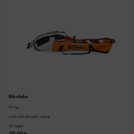
Bärväska
Övrigt
Lätt och slitstark väska
I lager
710,00 kr