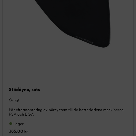
Stöddyna, sats
Övrigt
För eftermontering av bärsystem till de batteridrivna maskinerna
FSA och BGA
I lager
385,00 kr