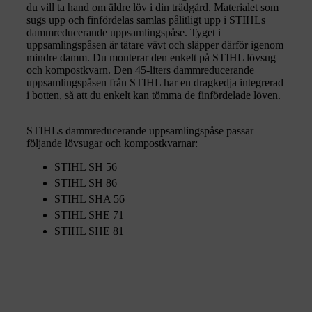
du vill ta hand om äldre löv i din trädgård. Materialet som
sugs upp och finfördelas samlas pålitligt upp i STIHLs
dammreducerande uppsamlingspåse. Tyget i
uppsamlingspåsen är tätare vävt och släpper därför igenom
mindre damm. Du monterar den enkelt på STIHL lövsug
och kompostkvarn. Den 45-liters dammreducerande
uppsamlingspåsen från STIHL har en dragkedja integrerad
i botten, så att du enkelt kan tömma de finfördelade löven.
STIHLs dammreducerande uppsamlingspåse passar
följande lövsugar och kompostkvarnar:
STIHL SH 56
STIHL SH 86
STIHL SHA 56
STIHL SHE 71
STIHL SHE 81