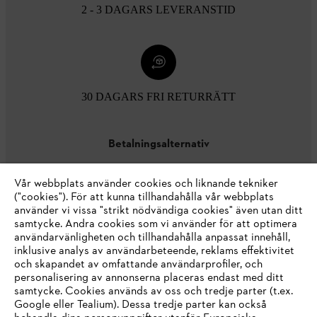
2 - 3 DAGARS LEVERANSTID
30 DAGARS FRI RETURRÄTT
Betalningsalternativ
Vår webbplats använder cookies och liknande tekniker
("cookies"). För att kunna tillhandahålla vår webbplats
använder vi vissa "strikt nödvändiga cookies" även utan ditt
samtycke. Andra cookies som vi använder för att optimera
användarvänligheten och tillhandahålla anpassat innehåll,
inklusive analys av användarbeteende, reklams effektivitet
Företaget
och skapandet av omfattande användarprofiler, och
personalisering av annonserna placeras endast med ditt
samtycke. Cookies används av oss och tredje parter (t.ex.
Google eller Tealium). Dessa tredje parter kan också
STIHL FAQ