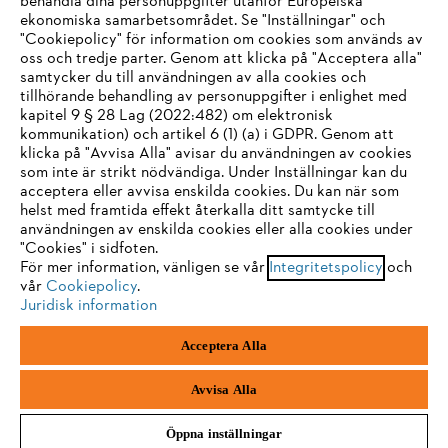
behandla dina personuppgifter utanför Europeiska
ekonomiska samarbetsområdet. Se "Inställningar" och
"Cookiepolicy" för information om cookies som används av
oss och tredje parter. Genom att klicka på "Acceptera alla"
samtycker du till användningen av alla cookies och
Service
tillhörande behandling av personuppgifter i enlighet med
IHR BROWSER WIRD NICHT
kapitel 9 § 28 Lag (2022:482) om elektronisk
kommunikation) och artikel 6 (1) (a) i GDPR. Genom att
UNTERSTÜTZT
klicka på "Avvisa Alla" avisar du användningen av cookies
som inte är strikt nödvändiga. Under Inställningar kan du
acceptera eller avvisa enskilda cookies. Du kan när som
Allmänna villkor och bestämmelser
Sie nutzen einen Browser, den wir noch nicht unterstützen. Für
helst med framtida effekt återkalla ditt samtycke till
eine optimale Nutzung unserer Seite empfehlen wir Ihnen, zu
användningen av enskilda cookies eller alla cookies under
Integritetspolicy
Impressum
Cookies
"Cookies" i sidfoten.
einem der folgenden Browser zu wechseln:
För mer information, vänligen se vår
Integritetspolicy
och
Juridisk information
vår
Cookiepolicy
.
Juridisk information
Firefox
Chrome
Acceptera Alla
Andreas Stihl Norden AB
Box 3062
Safari
Edge
443 03 Stenkullen
Avvisa Alla
Öppna inställningar