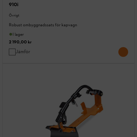
910i
Övrigt
Robust ombyggnadssats för kapvagn
I lager
2 190,00 kr
Jämför