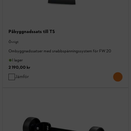
Påbyggnadssats till TS
Övrigt
Ombyggnadssatser med snabbspänningssystem för FW 20
I lager
2 190,00 kr
Jämför