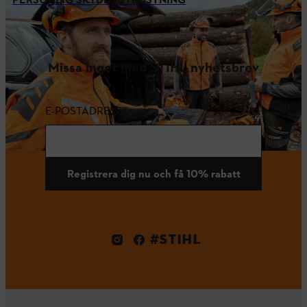
PERSONLIG SKYDDSUTRUSTNING
Missa inget med STIHL nyhetsbrev
E-POSTADRESS
Registrera dig nu och få 10% rabatt
#STIHL