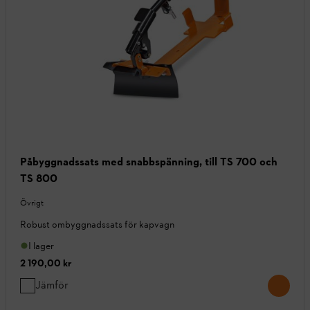
Påbyggnadssats med snabbspänning, till TS 700 och
TS 800
Övrigt
Robust ombyggnadssats för kapvagn
I lager
2 190,00 kr
Jämför