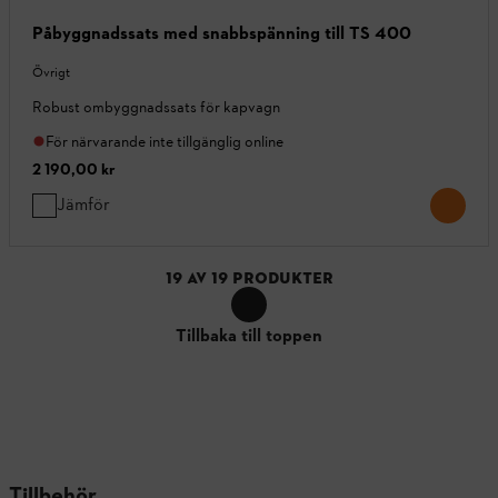
Påbyggnadssats med snabbspänning till TS 400
Övrigt
Robust ombyggnadssats för kapvagn
För närvarande inte tillgänglig online
2 190,00 kr
Jämför
19
AV
19
PRODUKTER
Tillbaka till toppen
Tillbehör