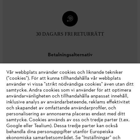
30 DAGARS FRI RETURRÄTT
Betalningsalternativ
Vår webbplats använder cookies och liknande tekniker
("cookies"). För att kunna tillhandahålla vår webbplats
använder vi vissa "strikt nödvändiga cookies" även utan ditt
samtycke. Andra cookies som vi använder för att optimera
användarvänligheten och tillhandahålla anpassat innehåll,
inklusive analys av användarbeteende, reklams effektivitet
Företaget
och skapandet av omfattande användarprofiler, och
personalisering av annonserna placeras endast med ditt
samtycke. Cookies används av oss och tredje parter (t.ex.
Google eller Tealium). Dessa tredje parter kan också
STIHL FAQ
behandla dina personuppgifter utanför Europeiska
ekonomiska samarbetsområdet. Se "Inställningar" och