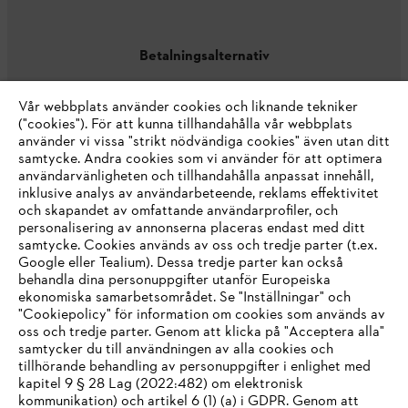
Betalningsalternativ
Vår webbplats använder cookies och liknande tekniker
("cookies"). För att kunna tillhandahålla vår webbplats
använder vi vissa "strikt nödvändiga cookies" även utan ditt
samtycke. Andra cookies som vi använder för att optimera
användarvänligheten och tillhandahålla anpassat innehåll,
inklusive analys av användarbeteende, reklams effektivitet
Företaget
och skapandet av omfattande användarprofiler, och
personalisering av annonserna placeras endast med ditt
samtycke. Cookies används av oss och tredje parter (t.ex.
Google eller Tealium). Dessa tredje parter kan också
STIHL FAQ
behandla dina personuppgifter utanför Europeiska
ekonomiska samarbetsområdet. Se "Inställningar" och
"Cookiepolicy" för information om cookies som används av
oss och tredje parter. Genom att klicka på "Acceptera alla"
samtycker du till användningen av alla cookies och
Service
tillhörande behandling av personuppgifter i enlighet med
IHR BROWSER WIRD NICHT
kapitel 9 § 28 Lag (2022:482) om elektronisk
kommunikation) och artikel 6 (1) (a) i GDPR. Genom att
UNTERSTÜTZT