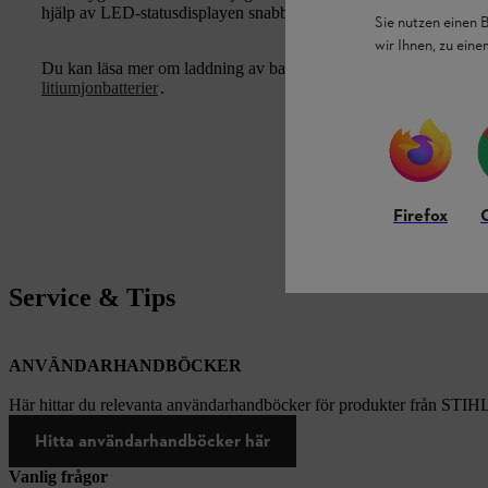
hjälp av LED-statusdisplayen snabbt se batteriets laddningsnivå
Sie nutzen einen 
wir Ihnen, zu ein
Du kan läsa mer om laddning av batterier och vad du behöver tän
litiumjonbatterier
.
Firefox
Service & Tips
ANVÄNDARHANDBÖCKER
Här hittar du relevanta användarhandböcker för produkter från STIH
Hitta användarhandböcker här
Vanlig frågor