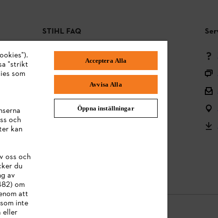
STIHL FAQ
Ser
ookies").
Betalningsmetoder
Acceptera Alla
a "strikt
Frakt och leverans
kies som
Avvisa Alla
Tillbaka till mitten
Reklamationer och garanti
Öppna inställningar
nserna
ss och
Frågor om sortimentet
ter kan
Användarmanualer
v oss och
Batterier och elektrisk utrustning
cker du
ng av
:482) om
Genom att
 som inte
 eller