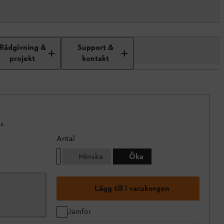
Rådgivning &
Support &
projekt
kontakt
s.
Antal
Minska
Öka
Lägg till i varukorgen
Jämför