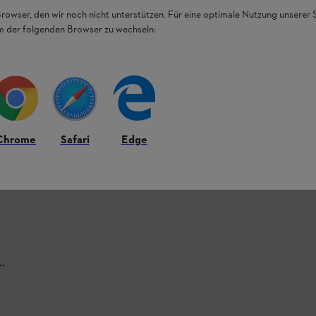
 och hur långt laddningsprocessen har kommit.
Browser, den wir noch nicht unterstützen. Für eine optimale Nutzung unserer
em der folgenden Browser zu wechseln:
ka på i vår
STIHL-guide om laddning av
Chrome
Safari
Edge
L.