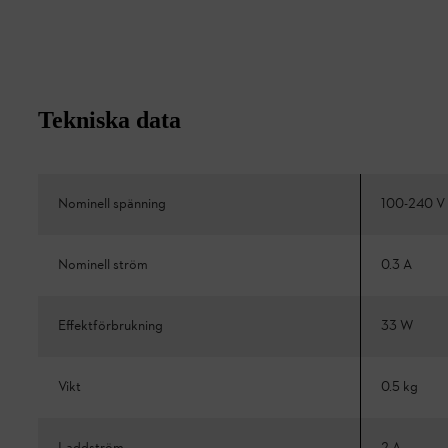
Tekniska data
Nominell spänning
100-240 V
Nominell ström
0.3 A
Effektförbrukning
33 W
Vikt
0.5 kg