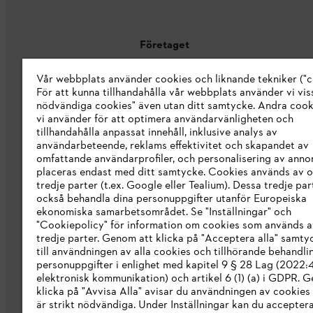
Företaget
Vår webbplats använder cookies och liknande tekniker ("c
Om oss
För att kunna tillhandahålla vår webbplats använder vi viss
STIHL Integrity Line
nödvändiga cookies" även utan ditt samtycke. Andra coo
vi använder för att optimera användarvänligheten och
STIHL varumärkesbutik
tillhandahålla anpassat innehåll, inklusive analys av
användarbeteende, reklams effektivitet och skapandet av
Tillgänglighetsredogörelse
omfattande användarprofiler, och personalisering av anno
placeras endast med ditt samtycke. Cookies används av o
tredje parter (t.ex. Google eller Tealium). Dessa tredje par
också behandla dina personuppgifter utanför Europeiska
ekonomiska samarbetsområdet. Se "Inställningar" och
"Cookiepolicy" för information om cookies som används a
tredje parter. Genom att klicka på "Acceptera alla" samty
till användningen av alla cookies och tillhörande behandli
personuppgifter i enlighet med kapitel 9 § 28 Lag (2022
elektronisk kommunikation) och artikel 6 (1) (a) i GDPR. 
klicka på "Avvisa Alla" avisar du användningen av cookies
är strikt nödvändiga. Under Inställningar kan du acceptera