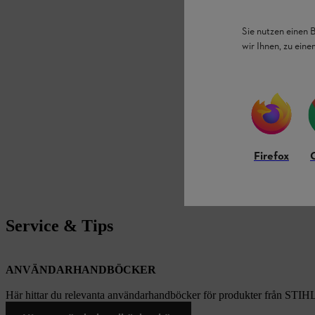
Sie nutzen einen 
wir Ihnen, zu ein
Firefox
Service & Tips
ANVÄNDARHANDBÖCKER
Här hittar du relevanta användarhandböcker för produkter från STIH