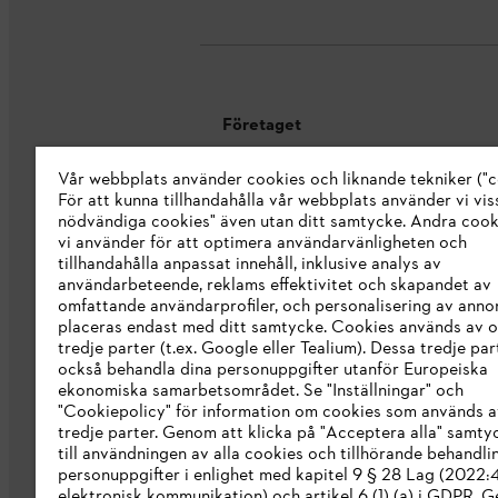
Företaget
Vår webbplats använder cookies och liknande tekniker ("c
Om oss
För att kunna tillhandahålla vår webbplats använder vi viss
STIHL Integrity Line
nödvändiga cookies" även utan ditt samtycke. Andra coo
vi använder för att optimera användarvänligheten och
STIHL varumärkesbutik
tillhandahålla anpassat innehåll, inklusive analys av
användarbeteende, reklams effektivitet och skapandet av
Tillgänglighetsredogörelse
omfattande användarprofiler, och personalisering av anno
placeras endast med ditt samtycke. Cookies används av o
tredje parter (t.ex. Google eller Tealium). Dessa tredje par
också behandla dina personuppgifter utanför Europeiska
ekonomiska samarbetsområdet. Se "Inställningar" och
"Cookiepolicy" för information om cookies som används a
tredje parter. Genom att klicka på "Acceptera alla" samty
till användningen av alla cookies och tillhörande behandli
personuppgifter i enlighet med kapitel 9 § 28 Lag (2022
elektronisk kommunikation) och artikel 6 (1) (a) i GDPR. 