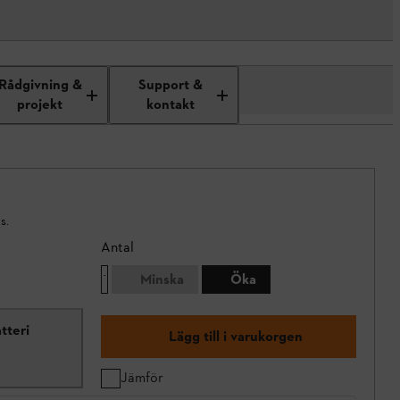
Rådgivning &
Support &
projekt
kontakt
s.
Antal
Minska
Öka
tteri
Lägg till i varukorgen
Jämför