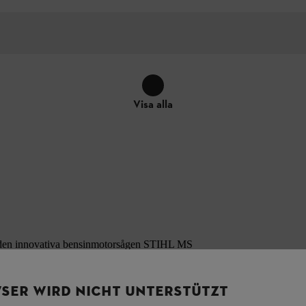
Visa alla
m den innovativa bensinmotorsågen STIHL MS
terfinns hos motorsågen för "proffsen", från
a svärdsdesignen. För dig som förälder: så att
as till en lägre, angenämare nivå med
SER WIRD NICHT UNTERSTÜTZT
plig för barn under 3 år.