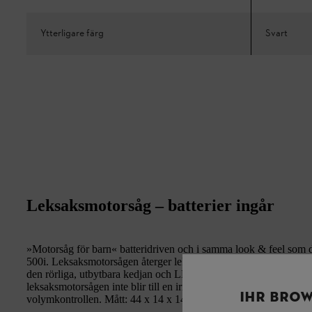
Ytterligare färg
Svart
Leksaksmotorsåg – batterier ingår
»Motorsåg för barn« batteridriven och i samma look & feel so
500i. Leksaksmotorsågen återger lekfullt många funktioner som å
den rörliga, utbytbara kedjan och LED-statusdisplayen till den ny
leksaksmotorsågen inte blir till en irritation, kan sågljudet juster
IHR BROW
volymkontrollen. Mått: 44 x 14 x 14 cm, vikt ca 560 gram. Ej läm