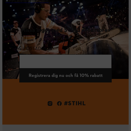
UPPLEV STIHL LIVE
Missa inget med STIHL nyhetsbrev
E-POSTADRESS
Registrera dig nu och få 10% rabatt
#STIHL