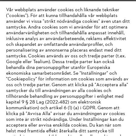
Vår webbplats använder cookies och liknande tekniker
("cookies"). För att kunna tillhandahålla vår webbplats
använder vi vissa "strikt nödvändiga cookies" även utan ditt
samtycke. Andra cookies som vi använder för att optimera
användarvänligheten och tillhandahålla anpassat innehåll,
inklusive analys av användarbeteende, reklams effektivitet
Företaget
och skapandet av omfattande användarprofiler, och
personalisering av annonserna placeras endast med ditt
samtycke. Cookies används av oss och tredje parter (t.ex.
Google eller Tealium). Dessa tredje parter kan också
STIHL FAQ
behandla dina personuppgifter utanför Europeiska
ekonomiska samarbetsområdet. Se "Inställningar" och
"Cookiepolicy" för information om cookies som används av
oss och tredje parter. Genom att klicka på "Acceptera alla"
samtycker du till användningen av alla cookies och
Service
tillhörande behandling av personuppgifter i enlighet med
IHR BROWSER WIRD NICHT
kapitel 9 § 28 Lag (2022:482) om elektronisk
kommunikation) och artikel 6 (1) (a) i GDPR. Genom att
UNTERSTÜTZT
klicka på "Avvisa Alla" avisar du användningen av cookies
som inte är strikt nödvändiga. Under Inställningar kan du
acceptera eller avvisa enskilda cookies. Du kan när som
Allmänna villkor och bestämmelser
Sie nutzen einen Browser, den wir noch nicht unterstützen. Für
helst med framtida effekt återkalla ditt samtycke till
eine optimale Nutzung unserer Seite empfehlen wir Ihnen, zu