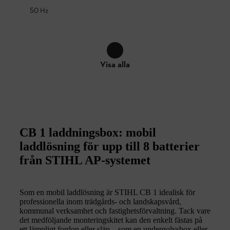
50 Hz
Visa alla
CB 1 laddningsbox: mobil
laddlösning för upp till 8 batterier
från STIHL AP-systemet
Som en mobil laddlösning är STIHL CB 1 idealisk för
professionella inom trädgårds- och landskapsvård,
kommunal verksamhet och fastighetsförvaltning. Tack vare
det medföljande monteringskitet kan den enkelt fästas på
ett lämpligt fordon eller släp – som en undergolvsbox eller