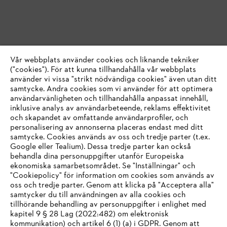
Vår webbplats använder cookies och liknande tekniker
("cookies"). För att kunna tillhandahålla vår webbplats
använder vi vissa "strikt nödvändiga cookies" även utan ditt
samtycke. Andra cookies som vi använder för att optimera
användarvänligheten och tillhandahålla anpassat innehåll,
inklusive analys av användarbeteende, reklams effektivitet
och skapandet av omfattande användarprofiler, och
personalisering av annonserna placeras endast med ditt
samtycke. Cookies används av oss och tredje parter (t.ex.
Google eller Tealium). Dessa tredje parter kan också
behandla dina personuppgifter utanför Europeiska
ekonomiska samarbetsområdet. Se "Inställningar" och
"Cookiepolicy" för information om cookies som används av
oss och tredje parter. Genom att klicka på "Acceptera alla"
samtycker du till användningen av alla cookies och
tillhörande behandling av personuppgifter i enlighet med
IHR BROWSER WIRD NICHT
kapitel 9 § 28 Lag (2022:482) om elektronisk
kommunikation) och artikel 6 (1) (a) i GDPR. Genom att
UNTERSTÜTZT