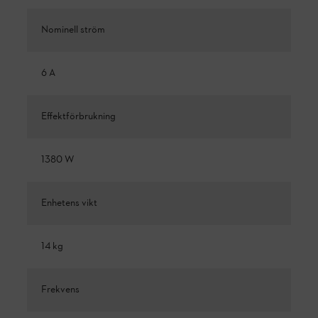
Nominell ström
6 A
Effektförbrukning
1380 W
Enhetens vikt
14 kg
Frekvens