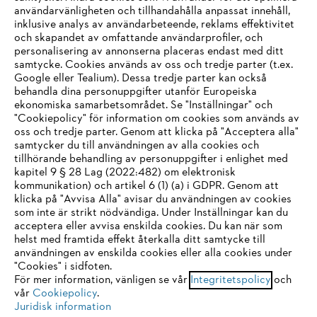
användarvänligheten och tillhandahålla anpassat innehåll,
inklusive analys av användarbeteende, reklams effektivitet
Företaget
och skapandet av omfattande användarprofiler, och
personalisering av annonserna placeras endast med ditt
samtycke. Cookies används av oss och tredje parter (t.ex.
Google eller Tealium). Dessa tredje parter kan också
STIHL FAQ
behandla dina personuppgifter utanför Europeiska
ekonomiska samarbetsområdet. Se "Inställningar" och
"Cookiepolicy" för information om cookies som används av
oss och tredje parter. Genom att klicka på "Acceptera alla"
samtycker du till användningen av alla cookies och
Service
tillhörande behandling av personuppgifter i enlighet med
IHR BROWSER WIRD NICHT
kapitel 9 § 28 Lag (2022:482) om elektronisk
kommunikation) och artikel 6 (1) (a) i GDPR. Genom att
UNTERSTÜTZT
klicka på "Avvisa Alla" avisar du användningen av cookies
som inte är strikt nödvändiga. Under Inställningar kan du
acceptera eller avvisa enskilda cookies. Du kan när som
Allmänna villkor och bestämmelser
Sie nutzen einen Browser, den wir noch nicht unterstützen. Für
helst med framtida effekt återkalla ditt samtycke till
eine optimale Nutzung unserer Seite empfehlen wir Ihnen, zu
användningen av enskilda cookies eller alla cookies under
Integritetspolicy
Impressum
Cookies
"Cookies" i sidfoten.
einem der folgenden Browser zu wechseln:
För mer information, vänligen se vår
Integritetspolicy
och
vår
Cookiepolicy
.
Juridisk information
Juridisk information