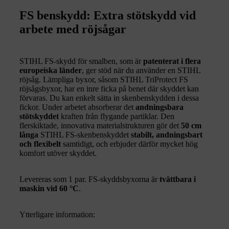
FS benskydd: Extra stötskydd vid
arbete med röjsågar
STIHL FS-skydd för smalben, som är
patenterat i flera
europeiska länder
, ger stöd när du använder en STIHL
röjsåg. Lämpliga byxor, såsom STIHL TriProtect FS
röjsågsbyxor, har en inre ficka på benet där skyddet kan
förvaras. Du kan enkelt sätta in skenbenskydden i dessa
fickor. Under arbetet absorberar det
andningsbara
stötskyddet
kraften från flygande partiklar. Den
flerskiktade, innovativa materialstrukturen gör det
50 cm
långa
STIHL FS-skenbenskyddet
stabilt, andningsbart
och flexibelt
samtidigt, och erbjuder därför mycket hög
komfort utöver skyddet.
Levereras som 1 par. FS-skyddsbyxorna är
tvättbara i
maskin vid 60 °C
.
Ytterligare information: