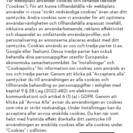
Vår webbplats använder cookies och liknande tekniker
("cookies"). För att kunna tillhandahålla vår webbplats
använder vi vissa "strikt nödvändiga cookies" även utan ditt
samtycke. Andra cookies som vi använder för att optimera
användarvänligheten och tillhandahålla anpassat innehåll,
inklusive analys av användarbeteende, reklams effektivitet
Företaget
och skapandet av omfattande användarprofiler, och
personalisering av annonserna placeras endast med ditt
samtycke. Cookies används av oss och tredje parter (t.ex.
Google eller Tealium). Dessa tredje parter kan också
STIHL FAQ
behandla dina personuppgifter utanför Europeiska
ekonomiska samarbetsområdet. Se "Inställningar" och
"Cookiepolicy" för information om cookies som används av
oss och tredje parter. Genom att klicka på "Acceptera alla"
samtycker du till användningen av alla cookies och
Service
tillhörande behandling av personuppgifter i enlighet med
IHR BROWSER WIRD NICHT
kapitel 9 § 28 Lag (2022:482) om elektronisk
kommunikation) och artikel 6 (1) (a) i GDPR. Genom att
UNTERSTÜTZT
klicka på "Avvisa Alla" avisar du användningen av cookies
som inte är strikt nödvändiga. Under Inställningar kan du
acceptera eller avvisa enskilda cookies. Du kan när som
Allmänna villkor och bestämmelser
Sie nutzen einen Browser, den wir noch nicht unterstützen. Für
helst med framtida effekt återkalla ditt samtycke till
eine optimale Nutzung unserer Seite empfehlen wir Ihnen, zu
användningen av enskilda cookies eller alla cookies under
Integritetspolicy
Impressum
Cookies
"Cookies" i sidfoten.
einem der folgenden Browser zu wechseln: