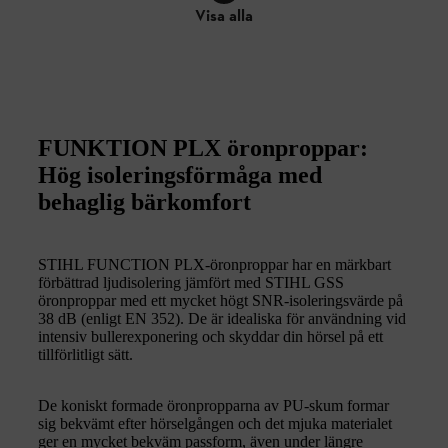
Visa alla
FUNKTION PLX öronproppar:
Hög isoleringsförmåga med
behaglig bärkomfort
STIHL FUNCTION PLX-öronproppar har en märkbart
förbättrad ljudisolering jämfört med STIHL GSS
öronproppar med ett mycket högt SNR-isoleringsvärde på
38 dB (enligt EN 352). De är idealiska för användning vid
intensiv bullerexponering och skyddar din hörsel på ett
tillförlitligt sätt.
De koniskt formade öronpropparna av PU-skum formar
sig bekvämt efter hörselgången och det mjuka materialet
ger en mycket bekväm passform, även under längre