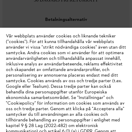
Betalningsalternativ
Vår webbplats använder cookies och liknande tekniker
("cookies"). För att kunna tillhandahålla vår webbplats
använder vi vissa "strikt nödvändiga cookies" även utan ditt
samtycke. Andra cookies som vi använder för att optimera
användarvänligheten och tillhandahålla anpassat innehåll,
inklusive analys av användarbeteende, reklams effektivitet
Företaget
och skapandet av omfattande användarprofiler, och
personalisering av annonserna placeras endast med ditt
samtycke. Cookies används av oss och tredje parter (t.ex.
Google eller Tealium). Dessa tredje parter kan också
STIHL FAQ
behandla dina personuppgifter utanför Europeiska
ekonomiska samarbetsområdet. Se "Inställningar" och
"Cookiepolicy" för information om cookies som används av
oss och tredje parter. Genom att klicka på "Acceptera alla"
samtycker du till användningen av alla cookies och
Service
tillhörande behandling av personuppgifter i enlighet med
IHR BROWSER WIRD NICHT
kapitel 9 § 28 Lag (2022:482) om elektronisk
kommunikation) och artikel 6 (1) (a) i GDPR. Genom att