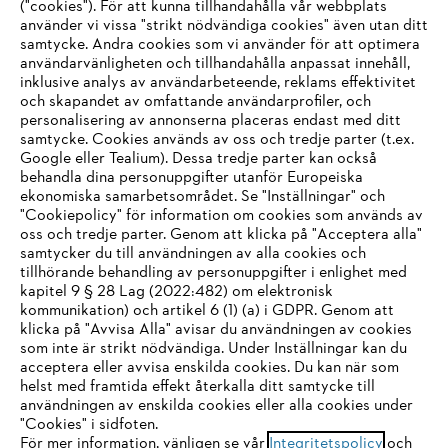
("cookies"). För att kunna tillhandahålla vår webbplats
använder vi vissa "strikt nödvändiga cookies" även utan ditt
samtycke. Andra cookies som vi använder för att optimera
användarvänligheten och tillhandahålla anpassat innehåll,
inklusive analys av användarbeteende, reklams effektivitet
Företaget
och skapandet av omfattande användarprofiler, och
personalisering av annonserna placeras endast med ditt
samtycke. Cookies används av oss och tredje parter (t.ex.
Google eller Tealium). Dessa tredje parter kan också
STIHL FAQ
behandla dina personuppgifter utanför Europeiska
ekonomiska samarbetsområdet. Se "Inställningar" och
"Cookiepolicy" för information om cookies som används av
oss och tredje parter. Genom att klicka på "Acceptera alla"
samtycker du till användningen av alla cookies och
Service
tillhörande behandling av personuppgifter i enlighet med
IHR BROWSER WIRD NICHT
kapitel 9 § 28 Lag (2022:482) om elektronisk
kommunikation) och artikel 6 (1) (a) i GDPR. Genom att
UNTERSTÜTZT
klicka på "Avvisa Alla" avisar du användningen av cookies
som inte är strikt nödvändiga. Under Inställningar kan du
acceptera eller avvisa enskilda cookies. Du kan när som
Allmänna villkor och bestämmelser
Sie nutzen einen Browser, den wir noch nicht unterstützen. Für
helst med framtida effekt återkalla ditt samtycke till
eine optimale Nutzung unserer Seite empfehlen wir Ihnen, zu
användningen av enskilda cookies eller alla cookies under
Integritetspolicy
Impressum
Cookies
"Cookies" i sidfoten.
einem der folgenden Browser zu wechseln:
För mer information, vänligen se vår
Integritetspolicy
och