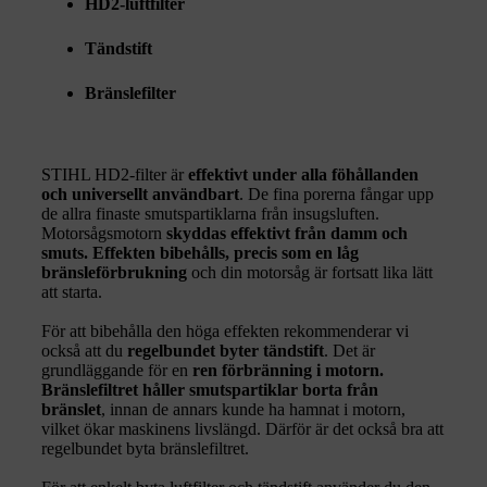
HD2-luftfilter
Tändstift
Bränslefilter
STIHL HD2-filter är
effektivt under alla föhållanden
och universellt användbart
. De fina porerna fångar upp
de allra finaste smutspartiklarna från insugsluften.
Motorsågsmotorn
skyddas effektivt från damm och
smuts. Effekten bibehålls, precis som en låg
bränsleförbrukning
och din motorsåg är fortsatt lika lätt
att starta.
För att bibehålla den höga effekten rekommenderar vi
också att du
regelbundet byter tändstift
. Det är
grundläggande för en
ren förbränning i motorn.
Bränslefiltret håller smutspartiklar borta från
bränslet
, innan de annars kunde ha hamnat i motorn,
vilket ökar maskinens livslängd. Därför är det också bra att
regelbundet byta bränslefiltret.