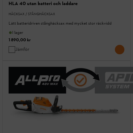
HLA 40 utan batteri och laddare
HÄCKSAX / STÅNGHÄCKSAX
Lätt batteridriven stånghäcksax med mycket stor räckvidd
I lager
1 890,00 kr
Jämför