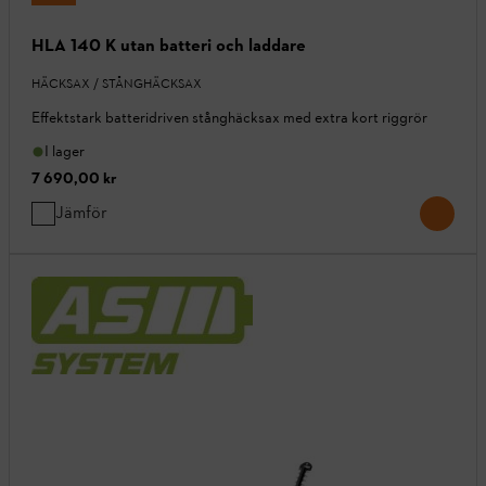
HLA 140 K utan batteri och laddare
HÄCKSAX / STÅNGHÄCKSAX
Effektstark batteridriven stånghäcksax med extra kort riggrör
I lager
7 690,00 kr
Jämför