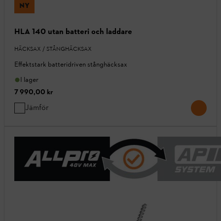
NY
HLA 140 utan batteri och laddare
HÄCKSAX / STÅNGHÄCKSAX
Effektstark batteridriven stånghäcksax
I lager
7 990,00 kr
Jämför