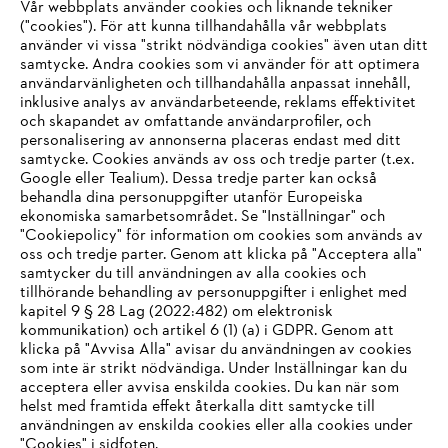
Vår webbplats använder cookies och liknande tekniker
("cookies"). För att kunna tillhandahålla vår webbplats
använder vi vissa "strikt nödvändiga cookies" även utan ditt
samtycke. Andra cookies som vi använder för att optimera
användarvänligheten och tillhandahålla anpassat innehåll,
inklusive analys av användarbeteende, reklams effektivitet
Företaget
och skapandet av omfattande användarprofiler, och
personalisering av annonserna placeras endast med ditt
samtycke. Cookies används av oss och tredje parter (t.ex.
Google eller Tealium). Dessa tredje parter kan också
STIHL FAQ
behandla dina personuppgifter utanför Europeiska
ekonomiska samarbetsområdet. Se "Inställningar" och
"Cookiepolicy" för information om cookies som används av
oss och tredje parter. Genom att klicka på "Acceptera alla"
samtycker du till användningen av alla cookies och
Service
tillhörande behandling av personuppgifter i enlighet med
IHR BROWSER WIRD NICHT
kapitel 9 § 28 Lag (2022:482) om elektronisk
kommunikation) och artikel 6 (1) (a) i GDPR. Genom att
UNTERSTÜTZT
klicka på "Avvisa Alla" avisar du användningen av cookies
som inte är strikt nödvändiga. Under Inställningar kan du
acceptera eller avvisa enskilda cookies. Du kan när som
Allmänna villkor och bestämmelser
Sie nutzen einen Browser, den wir noch nicht unterstützen. Für
helst med framtida effekt återkalla ditt samtycke till
eine optimale Nutzung unserer Seite empfehlen wir Ihnen, zu
användningen av enskilda cookies eller alla cookies under
Integritetspolicy
Impressum
Cookies
"Cookies" i sidfoten.
einem der folgenden Browser zu wechseln: