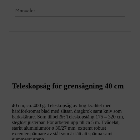
Manualer
Teleskopsåg för grensågning 40 cm
40 cm, ca. 400 g. Teleskopsåg av hög kvalitet med
hårdförkromat blad med slitsar, dragkrok samt kniv som
barkskärare. Som tillbehör: Teleskopstång 175 – 320 cm,
steglöst justerbar. För arbeten upp till ca 5 m. Tvådelat,
starkt aluminiumrör ø 30/27 mm. extremt robust
excenterspännare av stål som är lätt att spänna samt
gummerat grepp.