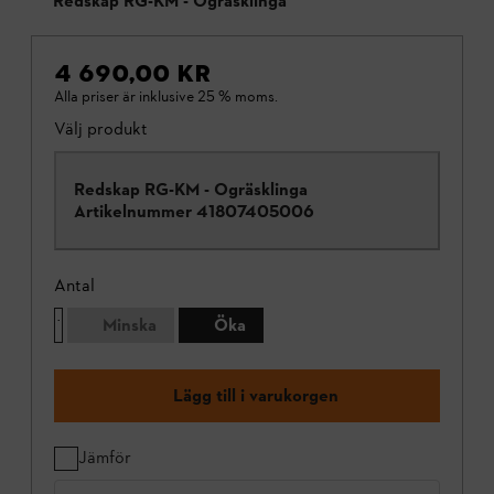
Redskap RG-KM - Ogräsklinga
4 690,00 KR
Alla priser är inklusive 25 % moms.
Välj produkt
Redskap RG-KM - Ogräsklinga
Artikelnummer
41807405006
Antal
Minska
Öka
Lägg till i varukorgen
Jämför