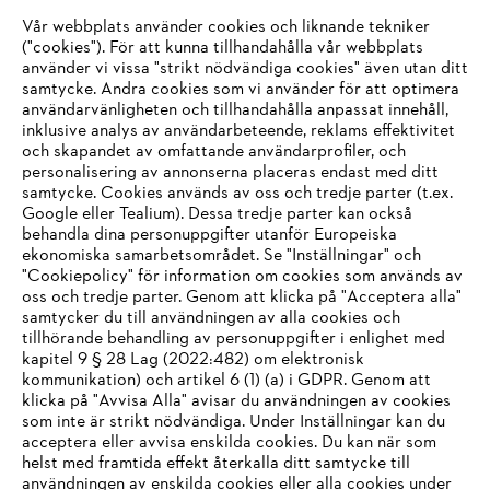
Vår webbplats använder cookies och liknande tekniker
("cookies"). För att kunna tillhandahålla vår webbplats
använder vi vissa "strikt nödvändiga cookies" även utan ditt
samtycke. Andra cookies som vi använder för att optimera
användarvänligheten och tillhandahålla anpassat innehåll,
inklusive analys av användarbeteende, reklams effektivitet
Företaget
och skapandet av omfattande användarprofiler, och
personalisering av annonserna placeras endast med ditt
samtycke. Cookies används av oss och tredje parter (t.ex.
Google eller Tealium). Dessa tredje parter kan också
STIHL FAQ
behandla dina personuppgifter utanför Europeiska
ekonomiska samarbetsområdet. Se "Inställningar" och
"Cookiepolicy" för information om cookies som används av
oss och tredje parter. Genom att klicka på "Acceptera alla"
samtycker du till användningen av alla cookies och
Service
tillhörande behandling av personuppgifter i enlighet med
IHR BROWSER WIRD NICHT
kapitel 9 § 28 Lag (2022:482) om elektronisk
kommunikation) och artikel 6 (1) (a) i GDPR. Genom att
UNTERSTÜTZT
klicka på "Avvisa Alla" avisar du användningen av cookies
som inte är strikt nödvändiga. Under Inställningar kan du
acceptera eller avvisa enskilda cookies. Du kan när som
Allmänna villkor och bestämmelser
Sie nutzen einen Browser, den wir noch nicht unterstützen. Für
helst med framtida effekt återkalla ditt samtycke till
eine optimale Nutzung unserer Seite empfehlen wir Ihnen, zu
användningen av enskilda cookies eller alla cookies under