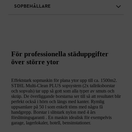
SOPBEHÅLLARE
För professionella städuppgifter
över större ytor
Effektstark sopmaskin för plana ytor upp till ca. 1500m2.
STIHL Multi-Clean PLUS sopsystem (2x tallriksborstar
och sopvals) tar upp så gott som alla typer av smuts och
skräp. De överliggande borstarna ser till så att resultatet blir
perfekt också i hörn och längs med kanter. Rymlig
uppsamlare på 50 l som enkelt töms med några få
handgrepp. Borstar i slitstark nylon med 4 års
förslitningsgaranti . En maskin idealisk för exempelvis
garage, lagerlokaler, hotell, bensinstationer.