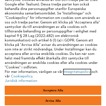
samtycke. Cookies används av oss och tredje parter (t.ex.
Google eller Tealium). Dessa tredje parter kan också
STIHL FAQ
behandla dina personuppgifter utanför Europeiska
ekonomiska samarbetsområdet. Se "Inställningar" och
"Cookiepolicy" för information om cookies som används av
oss och tredje parter. Genom att klicka på "Acceptera alla"
samtycker du till användningen av alla cookies och
Service
tillhörande behandling av personuppgifter i enlighet med
IHR BROWSER WIRD NICHT
kapitel 9 § 28 Lag (2022:482) om elektronisk
kommunikation) och artikel 6 (1) (a) i GDPR. Genom att
UNTERSTÜTZT
klicka på "Avvisa Alla" avisar du användningen av cookies
som inte är strikt nödvändiga. Under Inställningar kan du
acceptera eller avvisa enskilda cookies. Du kan när som
Allmänna villkor och bestämmelser
Sie nutzen einen Browser, den wir noch nicht unterstützen. Für
helst med framtida effekt återkalla ditt samtycke till
eine optimale Nutzung unserer Seite empfehlen wir Ihnen, zu
användningen av enskilda cookies eller alla cookies under
Integritetspolicy
Impressum
Cookies
"Cookies" i sidfoten.
einem der folgenden Browser zu wechseln:
För mer information, vänligen se vår
Integritetspolicy
och
Juridisk information
vår
Cookiepolicy
.
Juridisk information
Firefox
Chrome
Acceptera Alla
Andreas Stihl Norden AB
Box 3062
Safari
Edge
443 03 Stenkullen
Avvisa Alla