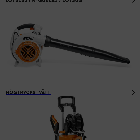
LÖVBLÅS / RYGGBLÅS / LÖVSUG
HÖGTRYCKSTVÄTT