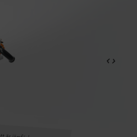
Batteridrivna röjsågar banar väg – ny
fältstudie från Södra Skogsägarna
För att möta den växande efterfrågan på fossilfria alternativ och
bättre arbetsmiljö inom skogsvården har STIHL, i samarbete med
Södra Skogsägarna, genomfört ett fältstudie med batteridrivna
röjsågen STIHL FSA 400 K.