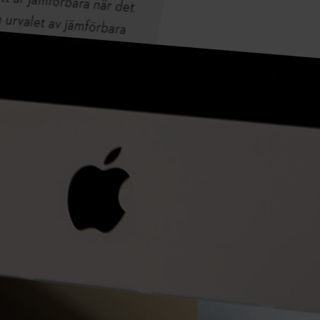
Fältstudie från Södra Skogsägarna
Missa inget med STIHL nyhetsbrev
E-POSTADRESS
Registrera dig nu och få 10% rabatt
#STIHL