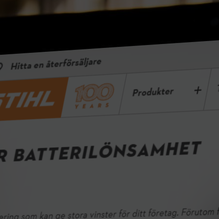
Kalkylator för batterilönsamhet
Att byta till batteridrivna verktyg är en investering som kan ge stora
vinster för ditt företag. Förutom fördelar som lågt underhållsbehov
och möjligheten att arbeta i ljudkänsliga miljöer kan du också uppnå
betydande driftsbesparingar. Använd kalkylatorn nedan för att ta
reda på hur snabbt din investering kan betala sig.
Räkna ut dina besparingar här