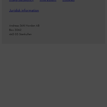
Integritetspolicy
Impressum
Cookies
Juridisk information
Andreas Stihl Norden AB
Box 3062
443 03 Stenkullen