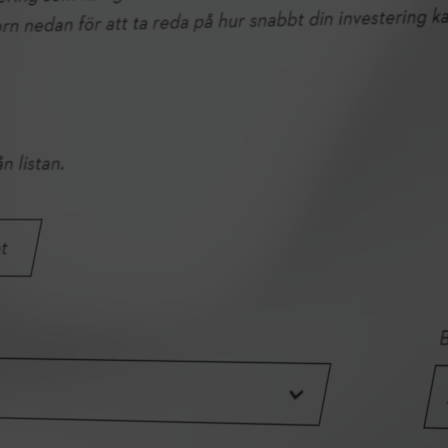
NORDIC OUTDOOR INDUSTRY
REPORT 2026
Nordic Outdoor Industry Report från STIHL undersöker
erfarenheter och upplevelser från Nordens yrkesverksamma - både
beslutsfattare och användare, inom skog, landskap, grönområden,
parker, fastighetsförvaltning och kommunala förvaltningar.
STIHL NOIR