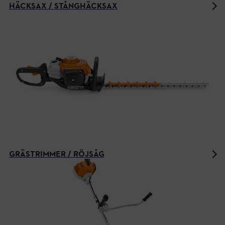
HÄCKSAX / STÅNGHÄCKSAX
GRÄSTRIMMER / RÖJSÅG