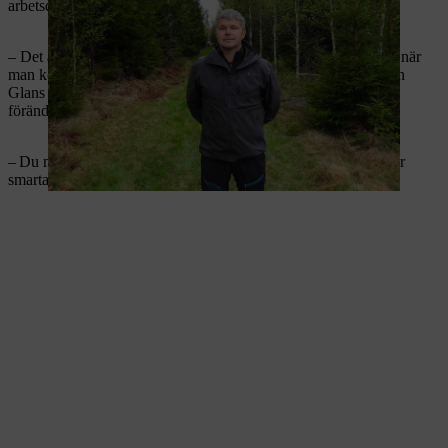
arbetsdag.
– Det är tystare, lättare att andas och man är piggare i huvudet när
man kommer hem, berättar röjningsarbetaren Adam Svahn från
Glans Skogsentreprenad. Han framhåller också att arbetssättet
förändras – och förbättras – med batteridrift:
– Du måste tänka mer på hur du planerar dagen, men du jobbar
smartare. Det är en ny vardag, helt enkelt.