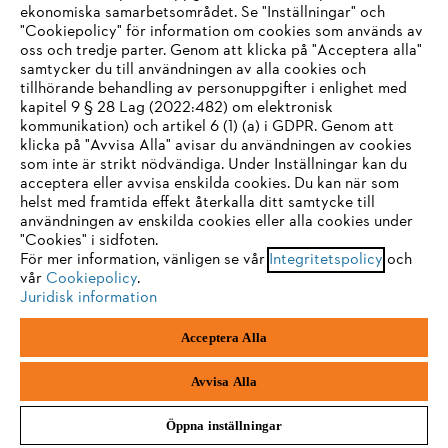
ekonomiska samarbetsområdet. Se "Inställningar" och
"Cookiepolicy" för information om cookies som används av
oss och tredje parter. Genom att klicka på "Acceptera alla"
samtycker du till användningen av alla cookies och
tillhörande behandling av personuppgifter i enlighet med
IHR BROWSER WIRD NICHT
kapitel 9 § 28 Lag (2022:482) om elektronisk
kommunikation) och artikel 6 (1) (a) i GDPR. Genom att
UNTERSTÜTZT
klicka på "Avvisa Alla" avisar du användningen av cookies
som inte är strikt nödvändiga. Under Inställningar kan du
acceptera eller avvisa enskilda cookies. Du kan när som
Sie nutzen einen Browser, den wir noch nicht unterstützen. Für
helst med framtida effekt återkalla ditt samtycke till
eine optimale Nutzung unserer Seite empfehlen wir Ihnen, zu
användningen av enskilda cookies eller alla cookies under
"Cookies" i sidfoten.
einem der folgenden Browser zu wechseln:
För mer information, vänligen se vår
Integritetspolicy
och
vår
Cookiepolicy
.
Juridisk information
Firefox
Chrome
Acceptera Alla
Safari
Edge
Avvisa Alla
Öppna inställningar