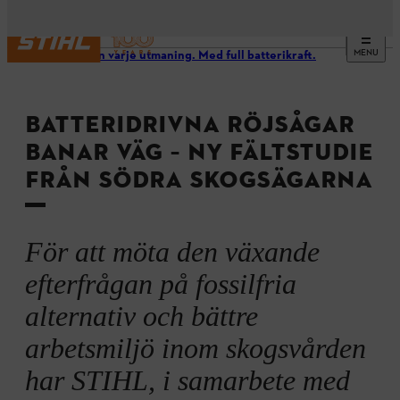
MENU
Ta dig an varje utmaning. Med full batterikraft.
BATTERIDRIVNA RÖJSÅGAR
BANAR VÄG – NY FÄLTSTUDIE
FRÅN SÖDRA SKOGSÄGARNA
För att möta den växande
efterfrågan på fossilfria
alternativ och bättre
arbetsmiljö inom skogsvården
har STIHL, i samarbete med