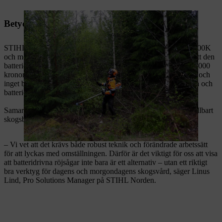
Betydande besparing på driftskostnader
STIHL har genomfört en ekonomisk jämförelse mellan FSA 400K
och motsvarande bensinmodell FS 460 KW. Resultatet visar att den
batteridrivna röjsågen ger en minskad driftkostnad på cirka 50 000
kronor per år och användare – tack vare lägre energikostnader och
inget bränslebehov. Det innebär att hela investeringen i maskin och
batterier är intjänad redan efter cirka 15 månader.
Samarbetet är ett led i arbetet som STIHL driver för ett mer hållbart
skogsbruk.
– Vi vet att det krävs både robust teknik och förändrade arbetssätt
för att lyckas med omställningen. Därför är det viktigt för oss att visa
att batteridrivna röjsågar inte bara är ett alternativ – utan ett riktigt
bra verktyg för dagens och morgondagens skogsvård, säger Linus
Lind, Pro Solutions Manager på STIHL Norden.