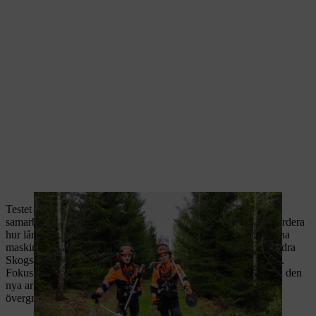
Testet inleddes i februari 2025, och bakom testet står STIHL i
samarbete med Södra Skogsägarna, där syftet har varit att utvärdera
hur långt branschen har kommit i omställningen till batteridrivna
maskiner. Studien har letts av Ella Bjelkered, utvecklare på Södra
Skogsägarna och ansvarig för projekt inom skoglig utveckling.
Fokus har legat på att utvärdera både maskinens prestanda och den
nya arbetsmetodiken, liksom batteriernas kapacitet och den
övergripande infrastrukturen för laddning i fält.