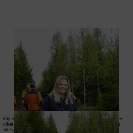
Röjningslaget, som utgörs av Glans Skogsentreprenad, upplever
också tydligt positiva effekter på hälsa och välmående: minskat
buller, inga avgaser och betydligt mindre huvudtrötthet efter en