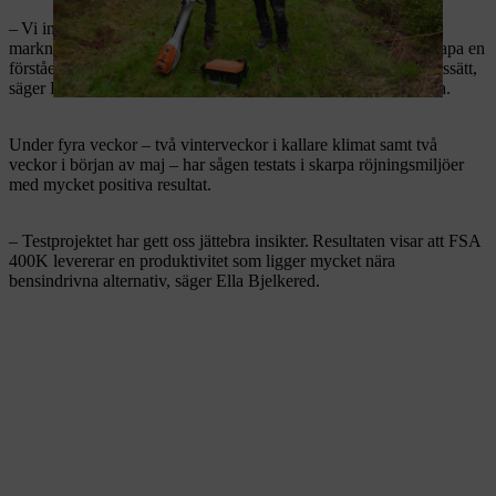
– Vi initierade projektet för att göra en nulägeskoll på vad
marknaden erbjuder inom fossilfria arbetsmaskiner. Vi ville skapa en
förståelse för hela infrastrukturen kring laddning och nya arbetssätt,
säger Ella Bjelkered, skoglig utvecklare på Södra Skogsägarna.
Under fyra veckor – två vinterveckor i kallare klimat samt två
veckor i början av maj – har sågen testats i skarpa röjningsmiljöer
med mycket positiva resultat.
– Testprojektet har gett oss jättebra insikter. Resultaten visar att FSA
400K levererar en produktivitet som ligger mycket nära
bensindrivna alternativ, säger Ella Bjelkered.