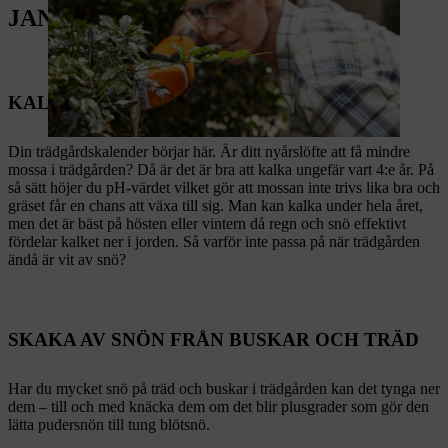
JANUARI
KALKA PÅ SNÖN
Din trädgårdskalender börjar här. Är ditt nyårslöfte att få mindre
mossa i trädgården? Då är det är bra att kalka ungefär vart 4:e år. På
så sätt höjer du pH-värdet vilket gör att mossan inte trivs lika bra och
gräset får en chans att växa till sig. Man kan kalka under hela året,
men det är bäst på hösten eller vintern då regn och snö effektivt
fördelar kalket ner i jorden. Så varför inte passa på när trädgården
ändå är vit av snö?
SKAKA AV SNÖN FRÅN BUSKAR OCH TRÄD
Har du mycket snö på träd och buskar i trädgården kan det tynga ner
dem – till och med knäcka dem om det blir plusgrader som gör den
lätta pudersnön till tung blötsnö.