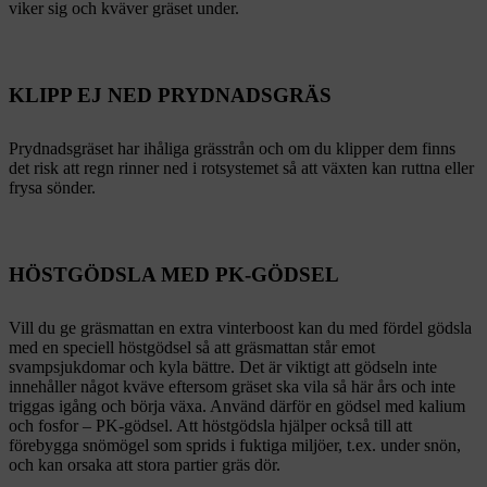
viker sig och kväver gräset under.
KLIPP EJ NED PRYDNADSGRÄS
Prydnadsgräset har ihåliga grässtrån och om du klipper dem finns
det risk att regn rinner ned i rotsystemet så att växten kan ruttna eller
frysa sönder.
HÖSTGÖDSLA MED PK-GÖDSEL
Vill du ge gräsmattan en extra vinterboost kan du med fördel gödsla
med en speciell höstgödsel så att gräsmattan står emot
svampsjukdomar och kyla bättre. Det är viktigt att gödseln inte
innehåller något kväve eftersom gräset ska vila så här års och inte
triggas igång och börja växa. Använd därför en gödsel med kalium
och fosfor – PK-gödsel. Att höstgödsla hjälper också till att
förebygga snömögel som sprids i fuktiga miljöer, t.ex. under snön,
och kan orsaka att stora partier gräs dör.