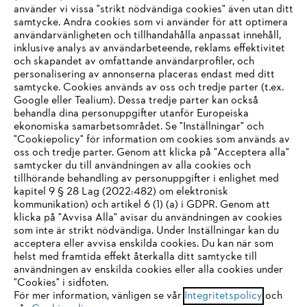
använder vi vissa "strikt nödvändiga cookies" även utan ditt
samtycke. Andra cookies som vi använder för att optimera
användarvänligheten och tillhandahålla anpassat innehåll,
inklusive analys av användarbeteende, reklams effektivitet
Företaget
och skapandet av omfattande användarprofiler, och
personalisering av annonserna placeras endast med ditt
samtycke. Cookies används av oss och tredje parter (t.ex.
Google eller Tealium). Dessa tredje parter kan också
STIHL FAQ
behandla dina personuppgifter utanför Europeiska
ekonomiska samarbetsområdet. Se "Inställningar" och
"Cookiepolicy" för information om cookies som används av
oss och tredje parter. Genom att klicka på "Acceptera alla"
samtycker du till användningen av alla cookies och
Service
tillhörande behandling av personuppgifter i enlighet med
IHR BROWSER WIRD NICHT
kapitel 9 § 28 Lag (2022:482) om elektronisk
kommunikation) och artikel 6 (1) (a) i GDPR. Genom att
UNTERSTÜTZT
klicka på "Avvisa Alla" avisar du användningen av cookies
som inte är strikt nödvändiga. Under Inställningar kan du
acceptera eller avvisa enskilda cookies. Du kan när som
Allmänna villkor och bestämmelser
Sie nutzen einen Browser, den wir noch nicht unterstützen. Für
helst med framtida effekt återkalla ditt samtycke till
eine optimale Nutzung unserer Seite empfehlen wir Ihnen, zu
användningen av enskilda cookies eller alla cookies under
Integritetspolicy
Impressum
Cookies
"Cookies" i sidfoten.
einem der folgenden Browser zu wechseln:
För mer information, vänligen se vår
Integritetspolicy
och