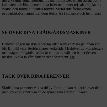
tillverka dina egna talgbollar i valfri form? Det är lätt! Smält 500 g
kokosfett och blanda med olika fröer och nötter (ej saltade), låt det
svalna och forma till valfria former. Varför inte återanvända
pepparkaksformarna? Låt dem stelna, trä i ett snöre och häng upp!
SE ÖVER DINA TRÄDGÅRDSMASKINER
Behöver någon maskin repareras eller servas? Passa på innan kön
blir lång till våra återförsäljares verkstäder! Behöver du komplettera
med någon trädgårdsmaskin är ett tips att välja en batteridriven
maskin. Kolla in vårt batteridrivna sortiment
här.
TÄCK ÖVER DINA PERENNER
Skulle dina perenner vakna till liv för tidigt kan du täcka över dem
med löv eller granris så att de sparar sina krafter till våren.