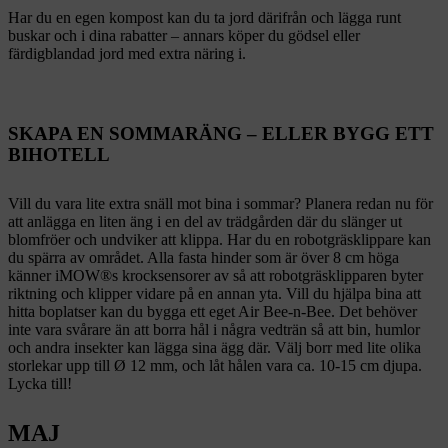
Har du en egen kompost kan du ta jord därifrån och lägga runt
buskar och i dina rabatter – annars köper du gödsel eller
färdigblandad jord med extra näring i.
SKAPA EN SOMMARÄNG – ELLER BYGG ETT
BIHOTELL
Vill du vara lite extra snäll mot bina i sommar? Planera redan nu för
att anlägga en liten äng i en del av trädgården där du slänger ut
blomfröer och undviker att klippa. Har du en robotgräsklippare kan
du spärra av området. Alla fasta hinder som är över 8 cm höga
känner iMOW®s krocksensorer av så att robotgräsklipparen byter
riktning och klipper vidare på en annan yta. Vill du hjälpa bina att
hitta boplatser kan du bygga ett eget Air Bee-n-Bee. Det behöver
inte vara svårare än att borra hål i några vedträn så att bin, humlor
och andra insekter kan lägga sina ägg där. Välj borr med lite olika
storlekar upp till Ø 12 mm, och låt hålen vara ca. 10-15 cm djupa.
Lycka till!
MAJ