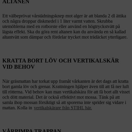
ALTANEN
Ett välbeprövat vårstädningsknep mot alger är att blanda 2 dl ättika
och några droppar diskmedel i 1 liter varmt vatten. Skrubba
utemöblerna med en rotborste eller använd en högtryckstvätt på
lägsta effekt. Ska du göra rent altanen kan du använda en så kallad
altantvätt som dämpar och fördelar trycket mot trädäcket ytterligare.
KRATTA BORT LÖV OCH VERTIKALSKÄR
VID BEHOV
När gräsmattan har torkat upp framåt vårkanten är det dags att kratta
bort gamla löv och grenar. Krattningen hjälper även till att få ner luft
till rötterna. Vid behov kan man vertikalskära för att få bort allt visset
och dött material. Det är också effektivt mot mossa. Tänk på att
samla ihop mossan försiktigt så att sporerna inte sprider sig vidare i
mattan. Kolla in
vertikalskärare från STIHL här.
VÅRPIMPA TRAPPAN