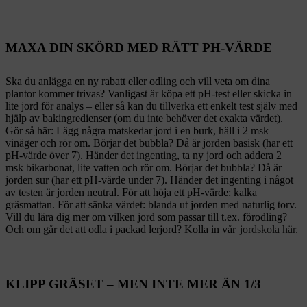
MAXA DIN SKÖRD MED RÄTT PH-VÄRDE
Ska du anlägga en ny rabatt eller odling och vill veta om dina
plantor kommer trivas? Vanligast är köpa ett pH-test eller skicka in
lite jord för analys – eller så kan du tillverka ett enkelt test själv med
hjälp av bakingredienser (om du inte behöver det exakta värdet).
Gör så här: Lägg några matskedar jord i en burk, häll i 2 msk
vinäger och rör om. Börjar det bubbla? Då är jorden basisk (har ett
pH-värde över 7). Händer det ingenting, ta ny jord och addera 2
msk bikarbonat, lite vatten och rör om. Börjar det bubbla? Då är
jorden sur (har ett pH-värde under 7). Händer det ingenting i något
av testen är jorden neutral. För att höja ett pH-värde: kalka
gräsmattan. För att sänka värdet: blanda ut jorden med naturlig torv.
Vill du lära dig mer om vilken jord som passar till t.ex. förodling?
Och om går det att odla i packad lerjord? Kolla in vår
jordskola här.
KLIPP GRÄSET – MEN INTE MER ÄN 1/3