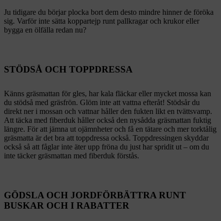
Ju tidigare du börjar plocka bort dem desto mindre hinner de föröka
sig. Varför inte sätta koppartejp runt pallkragar och krukor eller
bygga en ölfälla redan nu?
STÖDSÅ OCH TOPPDRESSA
Känns gräsmattan för gles, har kala fläckar eller mycket mossa kan
du stödså med gräsfrön. Glöm inte att vattna efteråt! Stödsår du
direkt ner i mossan och vattnar håller den fukten likt en tvättsvamp.
Att täcka med fiberduk håller också den nysådda gräsmattan fuktig
längre. För att jämna ut ojämnheter och få en tätare och mer torktålig
gräsmatta är det bra att toppdressa också. Toppdressingen skyddar
också så att fåglar inte äter upp fröna du just har spridit ut – om du
inte täcker gräsmattan med fiberduk förstås.
GÖDSLA OCH JORDFÖRBÄTTRA RUNT
BUSKAR OCH I RABATTER