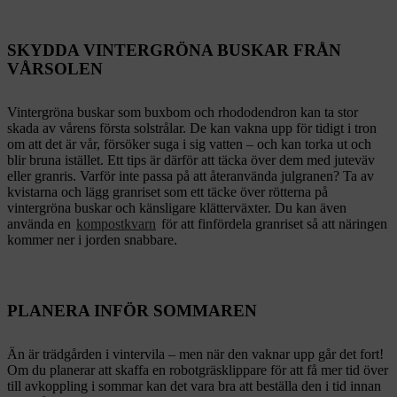
SKYDDA VINTERGRÖNA BUSKAR FRÅN
VÅRSOLEN
Vintergröna buskar som buxbom och rhododendron kan ta stor
skada av vårens första solstrålar. De kan vakna upp för tidigt i tron
om att det är vår, försöker suga i sig vatten – och kan torka ut och
blir bruna istället. Ett tips är därför att täcka över dem med juteväv
eller granris. Varför inte passa på att återanvända julgranen? Ta av
kvistarna och lägg granriset som ett täcke över rötterna på
vintergröna buskar och känsligare klätterväxter. Du kan även
använda en
kompostkvarn
för att finfördela granriset så att näringen
kommer ner i jorden snabbare.
PLANERA INFÖR SOMMAREN
Än är trädgården i vintervila – men när den vaknar upp går det fort!
Om du planerar att skaffa en robotgräsklippare för att få mer tid över
till avkoppling i sommar kan det vara bra att beställa den i tid innan