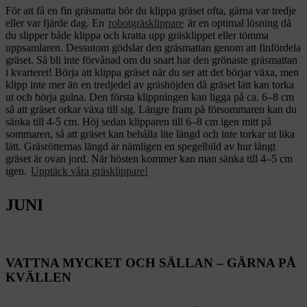
För att få en fin gräsmatta bör du klippa gräset ofta, gärna var tredje
eller var fjärde dag. En
robotgräsklippare
är en optimal lösning då
du slipper både klippa och kratta upp gräsklippet eller tömma
uppsamlaren. Dessutom gödslar den gräsmattan genom att finfördela
gräset. Så bli inte förvånad om du snart har den grönaste gräsmattan
i kvarteret! Börja att klippa gräset när du ser att det börjar växa, men
klipp inte mer än en tredjedel av gräshöjden då gräset lätt kan torka
ut och börja gulna. Den första klippningen kan ligga på ca. 6–8 cm
så att gräset orkar växa till sig. Längre fram på försommaren kan du
sänka till 4-5 cm. Höj sedan klipparen till 6–8 cm igen mitt på
sommaren, så att gräset kan behålla lite längd och inte torkar ut lika
lätt. Gräsrötternas längd är nämligen en spegelbild av hur långt
gräset är ovan jord. När hösten kommer kan man sänka till 4–5 cm
igen.
Upptäck våra gräsklippare!
JUNI
VATTNA MYCKET OCH SÄLLAN – GÄRNA PÅ
KVÄLLEN