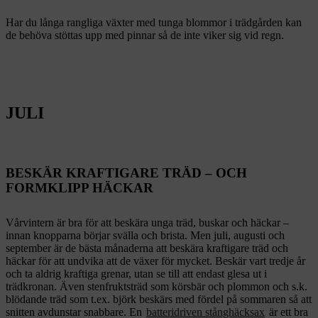
Har du långa rangliga växter med tunga blommor i trädgården kan
de behöva stöttas upp med pinnar så de inte viker sig vid regn.
JULI
BESKÄR KRAFTIGARE TRÄD – OCH
FORMKLIPP HÄCKAR
Vårvintern är bra för att beskära unga träd, buskar och häckar –
innan knopparna börjar svälla och brista. Men juli, augusti och
september är de bästa månaderna att beskära kraftigare träd och
häckar för att undvika att de växer för mycket. Beskär vart tredje år
och ta aldrig kraftiga grenar, utan se till att endast glesa ut i
trädkronan. Även stenfruktsträd som körsbär och plommon och s.k.
blödande träd som t.ex. björk beskärs med fördel på sommaren så att
snitten avdunstar snabbare. En
batteridriven stånghäcksax
är ett bra