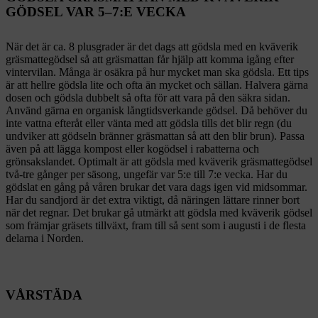
GÖDSEL VAR 5–7:E VECKA
När det är ca. 8 plusgrader är det dags att gödsla med en kväverik
gräsmattegödsel så att gräsmattan får hjälp att komma igång efter
vintervilan. Många är osäkra på hur mycket man ska gödsla. Ett tips
är att hellre gödsla lite och ofta än mycket och sällan. Halvera gärna
dosen och gödsla dubbelt så ofta för att vara på den säkra sidan.
Använd gärna en organisk långtidsverkande gödsel. Då behöver du
inte vattna efteråt eller vänta med att gödsla tills det blir regn (du
undviker att gödseln bränner gräsmattan så att den blir brun). Passa
även på att lägga kompost eller kogödsel i rabatterna och
grönsakslandet. Optimalt är att gödsla med kväverik gräsmattegödsel
två-tre gånger per säsong, ungefär var 5:e till 7:e vecka. Har du
gödslat en gång på våren brukar det vara dags igen vid midsommar.
Har du sandjord är det extra viktigt, då näringen lättare rinner bort
när det regnar. Det brukar gå utmärkt att gödsla med kväverik gödsel
som främjar gräsets tillväxt, fram till så sent som i augusti i de flesta
delarna i Norden.
VÅRSTÄDA