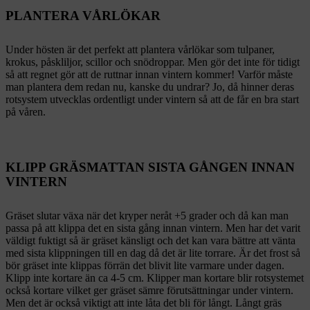
PLANTERA VÅRLÖKAR
Under hösten är det perfekt att plantera vårlökar som tulpaner,
krokus, påskliljor, scillor och snödroppar. Men gör det inte för tidigt
så att regnet gör att de ruttnar innan vintern kommer! Varför måste
man plantera dem redan nu, kanske du undrar? Jo, då hinner deras
rotsystem utvecklas ordentligt under vintern så att de får en bra start
på våren.
KLIPP GRÄSMATTAN SISTA GÅNGEN INNAN
VINTERN
Gräset slutar växa när det kryper neråt +5 grader och då kan man
passa på att klippa det en sista gång innan vintern. Men har det varit
väldigt fuktigt så är gräset känsligt och det kan vara bättre att vänta
med sista klippningen till en dag då det är lite torrare. Är det frost så
bör gräset inte klippas förrän det blivit lite varmare under dagen.
Klipp inte kortare än ca 4-5 cm. Klipper man kortare blir rotsystemet
också kortare vilket ger gräset sämre förutsättningar under vintern.
Men det är också viktigt att inte låta det bli för långt. Långt gräs