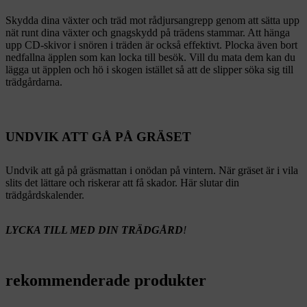
Skydda dina växter och träd mot rådjursangrepp genom att sätta upp
nät runt dina växter och gnagskydd på trädens stammar. Att hänga
upp CD-skivor i snören i träden är också effektivt. Plocka även bort
nedfallna äpplen som kan locka till besök. Vill du mata dem kan du
lägga ut äpplen och hö i skogen istället så att de slipper söka sig till
trädgårdarna.
UNDVIK ATT GÅ PÅ GRÄSET
Undvik att gå på gräsmattan i onödan på vintern. När gräset är i vila
slits det lättare och riskerar att få skador. Här slutar din
trädgårdskalender.
LYCKA TILL MED DIN TRÄDGÅRD
!
rekommenderade produkter