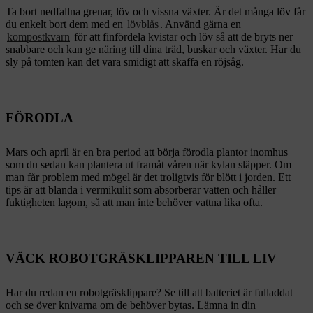
Ta bort nedfallna grenar, löv och vissna växter. Är det många löv får
du enkelt bort dem med en
lövblås
. Använd gärna en
kompostkvarn
för att finfördela kvistar och löv så att de bryts ner
snabbare och kan ge näring till dina träd, buskar och växter. Har du
sly på tomten kan det vara smidigt att skaffa en röjsåg.
FÖRODLA
Mars och april är en bra period att börja förodla plantor inomhus
som du sedan kan plantera ut framåt våren när kylan släpper. Om
man får problem med mögel är det troligtvis för blött i jorden. Ett
tips är att blanda i vermikulit som absorberar vatten och håller
fuktigheten lagom, så att man inte behöver vattna lika ofta.
VÄCK ROBOTGRÄSKLIPPAREN TILL LIV
Har du redan en robotgräsklippare? Se till att batteriet är fulladdat
och se över knivarna om de behöver bytas. Lämna in din