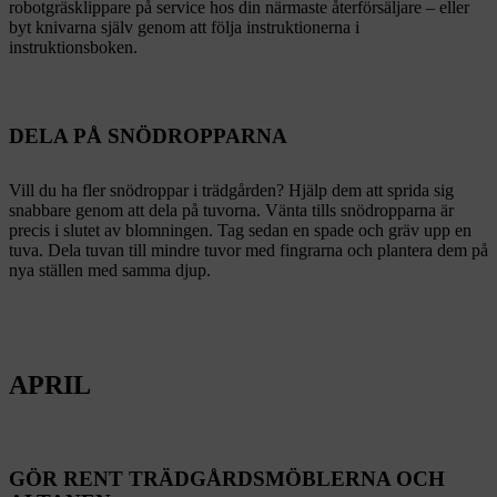
robotgräsklippare på service hos din närmaste återförsäljare – eller
byt knivarna själv genom att följa instruktionerna i
instruktionsboken.
DELA PÅ SNÖDROPPARNA
Vill du ha fler snödroppar i trädgården? Hjälp dem att sprida sig
snabbare genom att dela på tuvorna. Vänta tills snödropparna är
precis i slutet av blomningen. Tag sedan en spade och gräv upp en
tuva. Dela tuvan till mindre tuvor med fingrarna och plantera dem på
nya ställen med samma djup.
APRIL
GÖR RENT TRÄDGÅRDSMÖBLERNA OCH