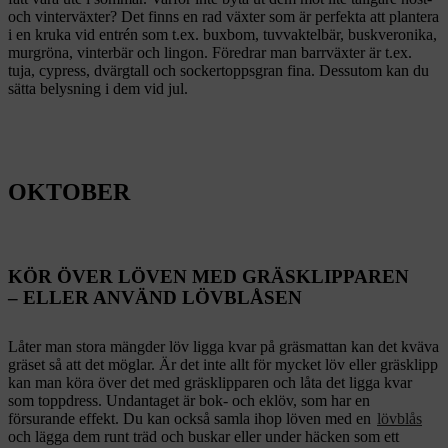
och vinterväxter? Det finns en rad växter som är perfekta att plantera
i en kruka vid entrén som t.ex. buxbom, tuvvaktelbär, buskveronika,
murgröna, vinterbär och lingon. Föredrar man barrväxter är t.ex.
tuja, cypress, dvärgtall och sockertoppsgran fina. Dessutom kan du
sätta belysning i dem vid jul.
OKTOBER
KÖR ÖVER LÖVEN MED GRÄSKLIPPAREN
– ELLER ANVÄND LÖVBLÅSEN
Låter man stora mängder löv ligga kvar på gräsmattan kan det kväva
gräset så att det möglar. Är det inte allt för mycket löv eller gräsklipp
kan man köra över det med gräsklipparen och låta det ligga kvar
som toppdress. Undantaget är bok- och eklöv, som har en
försurande effekt. Du kan också samla ihop löven med en
lövblås
och lägga dem runt träd och buskar eller under häcken som ett