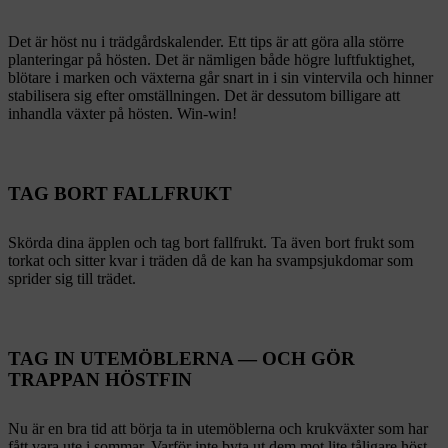
Det är höst nu i trädgårdskalender. Ett tips är att göra alla större
planteringar på hösten. Det är nämligen både högre luftfuktighet,
blötare i marken och växterna går snart in i sin vintervila och hinner
stabilisera sig efter omställningen. Det är dessutom billigare att
inhandla växter på hösten. Win-win!
TAG BORT FALLFRUKT
Skörda dina äpplen och tag bort fallfrukt. Ta även bort frukt som
torkat och sitter kvar i träden då de kan ha svampsjukdomar som
sprider sig till trädet.
TAG IN UTEMÖBLERNA — OCH GÖR
TRAPPAN HÖSTFIN
Nu är en bra tid att börja ta in utemöblerna och krukväxter som har
fått vara ute i sommar. Varför inte byta ut dem mot lite tåligare höst-