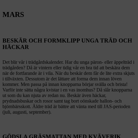
MARS
BESKÄR OCH FORMKLIPP UNGA TRÄD OCH
HÄCKAR
Det blir vår i trädgårdskalender. Har du unga päron- eller äppelträd i
trädgården? Då är vintern eller tidig vår en bra tid att beskära dem
när de fortfarande är i vila. När du beskär dem får de lite extra skjuts
i tillväxten. Dessutom är det lättare att forma dem innan löven
kommer. Men passa på innan knopparna börjar svälla och brista!
Varför inte sätta några kvistar i en vas inomhus? Då slår knopparna
ut som du kan njuta av redan nu. Beskär även häckar,
prydnadsbuskar och rosor samt tag bort oönskade hallon- och
björnbärsskott. Äldre träd är bättre att vänta med till JAS-perioden
(juli, augusti, september).
GÖDSLA GRÄSMATTAN MED KVÄVERIK