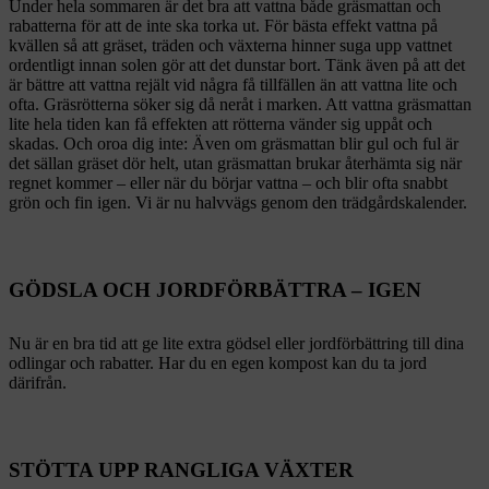
Under hela sommaren är det bra att vattna både gräsmattan och
rabatterna för att de inte ska torka ut. För bästa effekt vattna på
kvällen så att gräset, träden och växterna hinner suga upp vattnet
ordentligt innan solen gör att det dunstar bort. Tänk även på att det
är bättre att vattna rejält vid några få tillfällen än att vattna lite och
ofta. Gräsrötterna söker sig då neråt i marken. Att vattna gräsmattan
lite hela tiden kan få effekten att rötterna vänder sig uppåt och
skadas. Och oroa dig inte: Även om gräsmattan blir gul och ful är
det sällan gräset dör helt, utan gräsmattan brukar återhämta sig när
regnet kommer – eller när du börjar vattna – och blir ofta snabbt
grön och fin igen. Vi är nu halvvägs genom den trädgårdskalender.
GÖDSLA OCH JORDFÖRBÄTTRA – IGEN
Nu är en bra tid att ge lite extra gödsel eller jordförbättring till dina
odlingar och rabatter. Har du en egen kompost kan du ta jord
därifrån.
STÖTTA UPP RANGLIGA VÄXTER