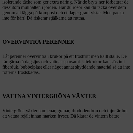
isolerande täcke som ger extra näring. När de bryts ner förbättrar de
dessutom mullhalten i jorden. Har du rosor kan du täcka över dem
genom att lägga på kompost och ett lager grankvistar. Men packa
inte för hårt! Då riskerar stjälkarna att ruttna.
ÖVERVINTRA PERENNER
Låt perenner övervintra i krukor på ett frostfritt men kallt ställe. De
får gärna få dagsljus och vattnas sparsamt. Utekrukor kan slås in i
fiberduk, bubbelplast eller något annat skyddande material så att inte
rötterna frostskadas.
VATTNA VINTERGRÖNA VÄXTER
Vintergröna växter som enar, granar, rhododendron och tujor är bra
att vattna rejält innan marken fryser. Då klarar de vintern bättre.