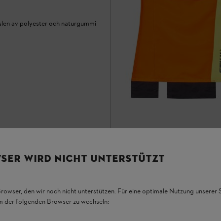
slen av polyester och naturgummi
Hängseldel Protect MS
SER WIRD NICHT UNTERSTÜTZT
ÖVRIGT
Hängseldel med bröstficka och u
njurskydd
Browser, den wir noch nicht unterstützen. Für eine optimale Nutzung unserer
em der folgenden Browser zu wechseln:
I lager
535,00 kr