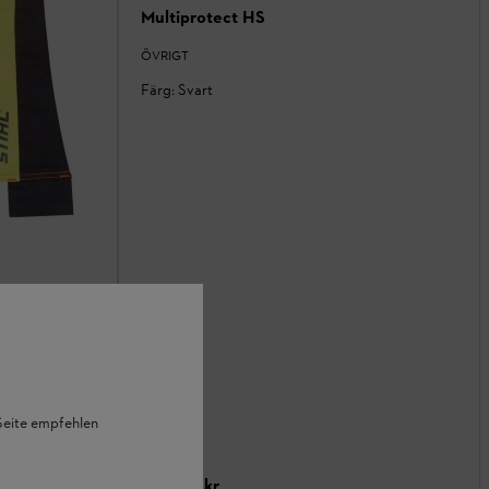
Multiprotect HS
ÖVRIGT
Färg: Svart
ppdraget
 Seite empfehlen
I lager
480,00 kr