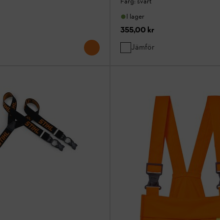
Färg: svart
I lager
355,00 kr
Jämför