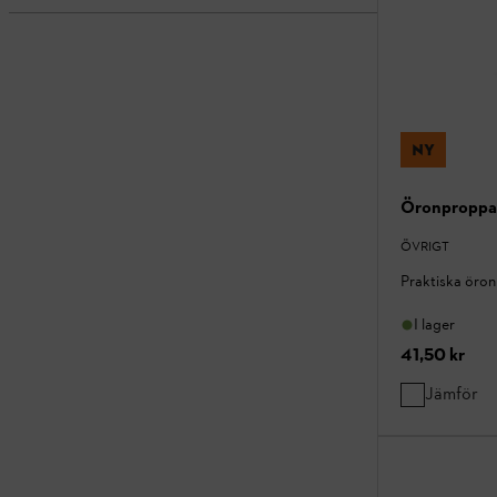
NY
Öronpropp
ÖVRIGT
Praktiska öro
I lager
41,50 kr
Jämför