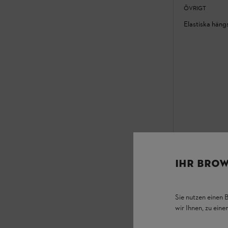
ÖVRIGT
Elastiska häng
IHR BROW
Sie nutzen einen 
wir Ihnen, zu ein
I lager
415,00 kr