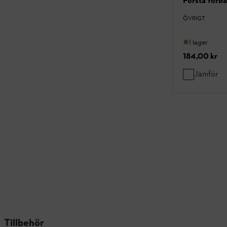
Första förb
ÖVRIGT
I lager
184,00 kr
Jämför
Tillbehör