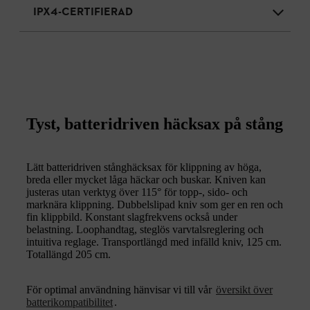
IPX4-CERTIFIERAD
Tyst, batteridriven häcksax på stång
Lätt batteridriven stånghäcksax för klippning av höga,
breda eller mycket låga häckar och buskar. Kniven kan
justeras utan verktyg över 115° för topp-, sido- och
marknära klippning. Dubbelslipad kniv som ger en ren och
fin klippbild. Konstant slagfrekvens också under
belastning. Loophandtag, steglös varvtalsreglering och
intuitiva reglage. Transportlängd med infälld kniv, 125 cm.
Totallängd 205 cm.
För optimal användning hänvisar vi till vår
översikt över
batterikompatibilitet
.