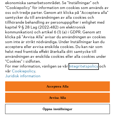
ekonomiska samarbetsområdet. Se "Inställningar" och
"Cookiepolicy" för information om cookies som används av
oss och tredje parter. Genom att klicka på "Acceptera alla"
samtycker du till användningen av alla cookies och
tillhörande behandling av personuppgifter i enlighet med
IHR BROWSER WIRD NICHT
kapitel 9 § 28 Lag (2022:482) om elektronisk
kommunikation) och artikel 6 (1) (a) i GDPR. Genom att
UNTERSTÜTZT
klicka på "Avvisa Alla" avisar du användningen av cookies
som inte är strikt nödvändiga. Under Inställningar kan du
acceptera eller avvisa enskilda cookies. Du kan när som
Sie nutzen einen Browser, den wir noch nicht unterstützen. Für
helst med framtida effekt återkalla ditt samtycke till
eine optimale Nutzung unserer Seite empfehlen wir Ihnen, zu
användningen av enskilda cookies eller alla cookies under
"Cookies" i sidfoten.
einem der folgenden Browser zu wechseln:
För mer information, vänligen se vår
Integritetspolicy
och
vår
Cookiepolicy
.
Juridisk information
Firefox
Chrome
Acceptera Alla
Safari
Edge
Avvisa Alla
Öppna inställningar