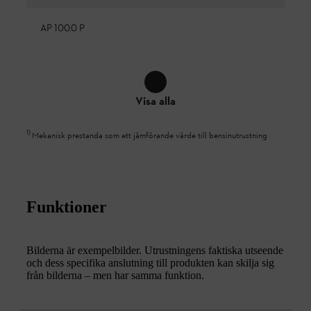
AP 100.0 P
Visa alla
1
)
Mekanisk prestanda som ett jämförande värde till bensinutrustning
Funktioner
Bilderna är exempelbilder. Utrustningens faktiska utseende
och dess specifika anslutning till produkten kan skilja sig
från bilderna – men har samma funktion.