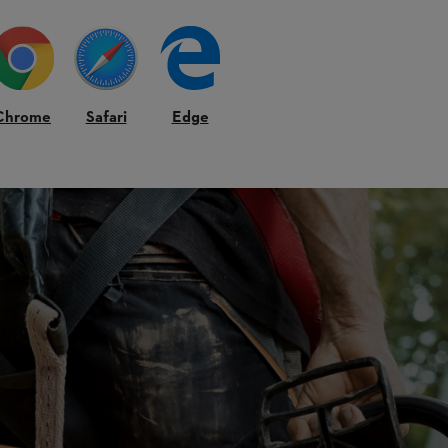
Chrome
Safari
Edge
v vilken typ de är. Håll alltid en utrymningsväg fri i händelse av en nö
. Men arbeta aldrig ensam och se till att andra personer – som kan hjälpa t