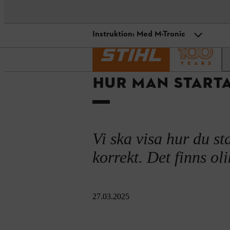
Instruktion: Med M-Tronic
Startsida
Rådgivningsmanualer och proje
Förberedelser
HUR MAN START
Instruktion: Utan M-Tronic
Instruktion: Med M-Tronic
Sammanfattning
Vi ska visa hur du s
korrekt. Det finns ol
27.03.2025