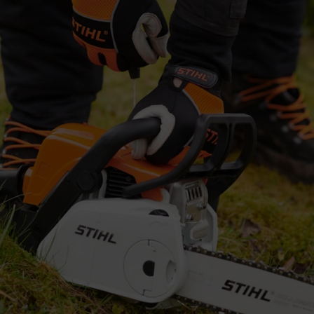
 avgaser kan vara luktfria och osynliga. Arbeta därför endast utomhus el
ör halka på hala, blöta, snöiga, isiga backar, i ojämn terräng eller på ny