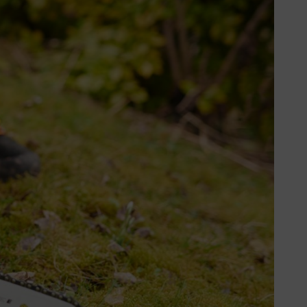
ler i tillräckligt ventilerade
ligen avbarkat trä (bark).