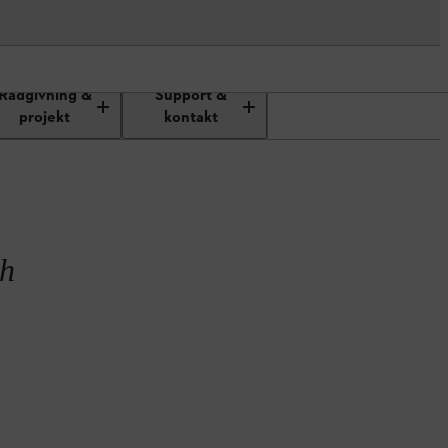
orsågen
Rådgivning &
Support &
projekt
kontakt
ch