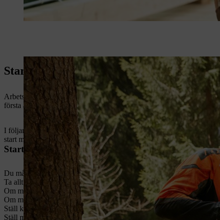
Starta motorsågen – steg för steg-förklari
Arbetsplatsen är säkrad och kontrollerad. Då kan du sätta igång med 
första anvisningen gäller för att starta motorsåg utan M-Tronic. För 
I följande instruktion beskrivs en marstart. Du kan även starta motors
start mellan knäna eller låren krävs inte vissa steg, som att stabiliser
Starta motorsåg utan M-Tronic
Du måste ansätta kedjebromsen innan du starta motorsåg. Gör detta g
Ta alltid bort svärdskyddet när du ska starta motorsågen.
Om motorsågen har en dekompressionsventil ska du trycka på den. Det 
Om motorsågen har en bränslepump ska du trycka på den flera gånger. 
Ställ kombireglaget på
choke/kallstart
. Tryck först in gasspaksspärre
Ställ motorsågen på en plan yta när du ska starta den. Skärutrustningen