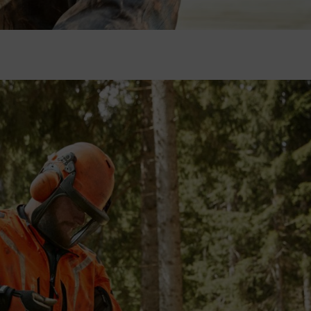
ng
sågen. Beakta säkerhetsanvisningarna i användarhandboken för vart och 
enheter med
M-Tronic
följer du den andra anvisningen.
ågen mellan knäna eller låren om du inte kan starta den på marken på gr
a motorsågen på marken.
enom att trycka kedjebromsen framåt.
gör det lättare att dra igång motorn och starta motorsåg.
Detta gör startprocessen enklare och minskar antalet startdrag.
n och gasspaken. Tryck sedan ned kombireglaget hela vägen.
 får inte ha någon kontakt med marken. I annat fall blir den trubbig när 