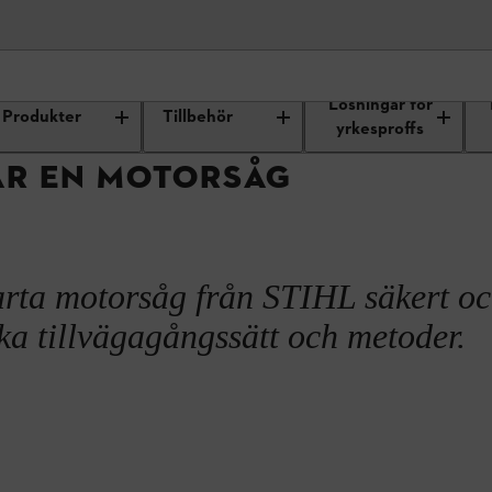
kt
Arbetsteknik och maskinvård
Fler motorsågstips
Start av mot
Lösningar för
Produkter
Tillbehör
yrkesproffs
AR EN MOTORSÅG
tarta motorsåg från STIHL säkert o
ika tillvägagångssätt och metoder.