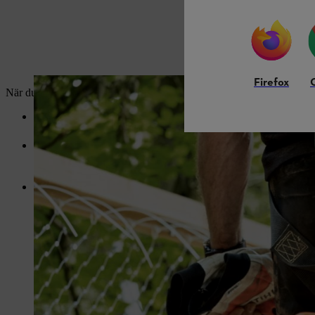
Firefox
När du har
tankat
din STIHL motorsåg ska du tänka på följande:
Håll alltid ett avstånd på 3 meter från tankstället.
Kontrollera om det finns eventuella hinder på arbetsplatsen och a
ytor kan vara farliga och bör därför undvikas.
Se också till att det inte finns andra personer i omedelbar närhet
inom ropavstånd.