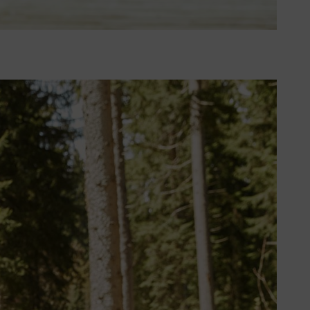
ett av de följande stegen. Den
und av täta buskage eller snö. Vid
du startar den och du utsätts för fara.