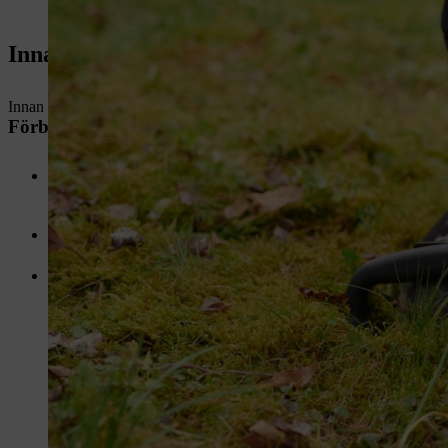
Innan du startar din STIHL motorsåg
Innan du ska starta motorsåg måste arbetsplatsen säkras.
Förbered arbetsplatsen för att starta motorsåg
Motorsågar producerar giftiga avgaser när motorn är igång. Dessa
utrymmen. Slutna utrymmen är ingen lämplig arbetsmiljö.
Kontrollera underlaget på arbetsplatsen. Varning! Det finns risk f
Håll andra personer, framför allt barn, borta från arbetsplatsen.