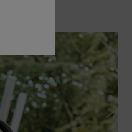
dsituation. Hala, ojämna eller isiga
ill i en nödsituation – alltid finns