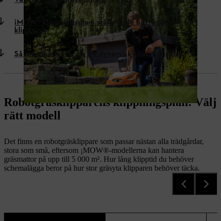
Välj rätt robotgräsklippare
¡MOW® klippningsplan: ställa in de bästa tiderna för
klippning
Så programmerar du en dynamisk klippningsplan
Robotgräsklipparens klippningsplan: Välj
rätt modell
Det finns en robotgräsklippare som passar nästan alla trädgårdar,
stora som små, eftersom ¡MOW®-modellerna kan hantera
gräsmattor på upp till 5 000 m². Hur lång klipptid du behöver
schemalägga beror på hur stor gräsyta klipparen behöver täcka.