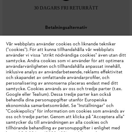
30 DAGARS FRI RETURRÄTT
Betalningsalternativ
Vår webbplats använder cookies och liknande tekniker
("cookies"). För att kunna tillhandahålla vår webbplats
använder vi vissa "strikt nödvändiga cookies" även utan ditt
samtycke. Andra cookies som vi använder för att optimera
användarvänligheten och tillhandahålla anpassat innehåll,
inklusive analys av användarbeteende, reklams effektivitet
Företaget
och skapandet av omfattande användarprofiler, och
personalisering av annonserna placeras endast med ditt
samtycke. Cookies används av oss och tredje parter (t.ex.
Google eller Tealium). Dessa tredje parter kan också
STIHL FAQ
behandla dina personuppgifter utanför Europeiska
ekonomiska samarbetsområdet. Se "Inställningar" och
"Cookiepolicy" för information om cookies som används av
oss och tredje parter. Genom att klicka på "Acceptera alla"
samtycker du till användningen av alla cookies och
Service
tillhörande behandling av personuppgifter i enlighet med