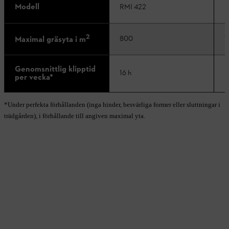
Modell
RMI 422
R
2
800
1
Maximal gräsyta i m
Genomsnittlig klipptid
16 h
2
per vecka*
*Under perfekta förhållanden (inga hinder, besvärliga former eller sluttningar i
trädgården), i förhållande till angiven maximal yta.