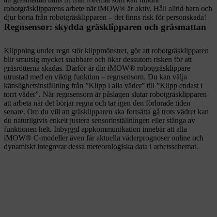
robotgräsklipparens arbete när iMOW® är aktiv. Håll alltid barn och
djur borta från robotgräsklipparen – det finns risk för personskada!
Regnsensor: skydda gräsklipparen och gräsmattan
Klippning under regn stör klippmönstret, gör att robotgräsklipparen
blir smutsig mycket snabbare och ökar dessutom risken för att
gräsrötterna skadas. Därför är din iMOW® robotgräsklippare
utrustad med en viktig funktion – regnsensorn. Du kan välja
känslighetsinställning från ”Klipp i alla väder” till ”Klipp endast i
torrt väder”. När regnsensorn är påslagen slutar robotgräsklipparen
att arbeta när det börjar regna och tar igen den förlorade tiden
senare. Om du vill att gräsklipparen ska fortsätta gå trots vädret kan
du naturligtvis enkelt justera sensorinställningen eller stänga av
funktionen helt. Inbyggd appkommunikation innebär att alla
iMOW® C-modeller även får aktuella väderprognoser online och
dynamiskt integrerar dessa meteorologiska data i arbetsschemat.