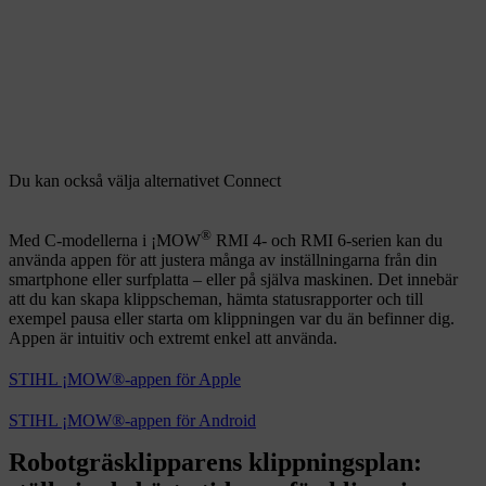
Du kan också välja alternativet Connect
®
Med C-modellerna i ¡MOW
RMI 4- och RMI 6-serien kan du
använda appen för att justera många av inställningarna från din
smartphone eller surfplatta – eller på själva maskinen. Det innebär
att du kan skapa klippscheman, hämta statusrapporter och till
exempel pausa eller starta om klippningen var du än befinner dig.
Appen är intuitiv och extremt enkel att använda.
STIHL ¡MOW®-appen för Apple
STIHL ¡MOW®-appen för Android
Robotgräsklipparens klippningsplan: