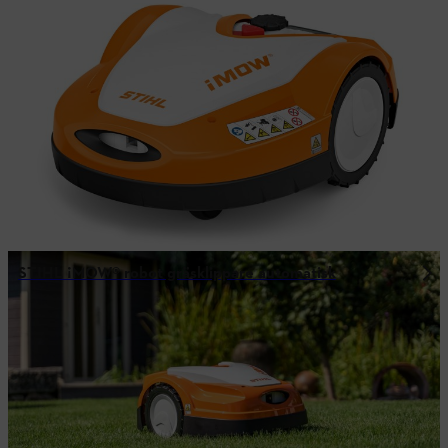
STIHL ¡MOW® robot gräsklippare automatisk