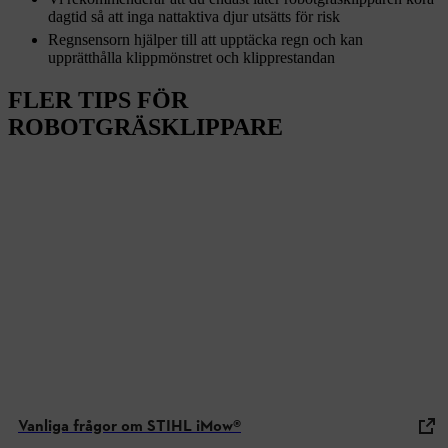
dagtid så att inga nattaktiva djur utsätts för risk
Regnsensorn hjälper till att upptäcka regn och kan
upprätthålla klippmönstret och klipprestandan
FLER TIPS FÖR
ROBOTGRÄSKLIPPARE
Vanliga frågor om STIHL iMow®