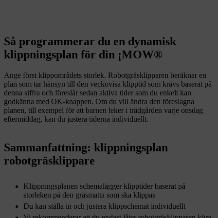
Så programmerar du en dynamisk
klippningsplan för din ¡MOW®
Ange först klippområdets storlek. Robotgräsklipparen beräknar en
plan som tar hänsyn till den veckovisa klipptid som krävs baserat på
denna siffra och föreslår sedan aktiva tider som du enkelt kan
godkänna med OK-knappen. Om du vill ändra den föreslagna
planen, till exempel för att barnen leker i trädgården varje onsdag
eftermiddag, kan du justera tiderna individuellt.
Sammanfattning: klippningsplan
robotgräsklippare
Klippningsplanen schemalägger klipptider baserat på
storleken på den gräsmatta som ska klippas
Du kan ställa in och justera klippschemat individuellt
Vi rekommenderar att du endast låter robotgräsklipparen köra