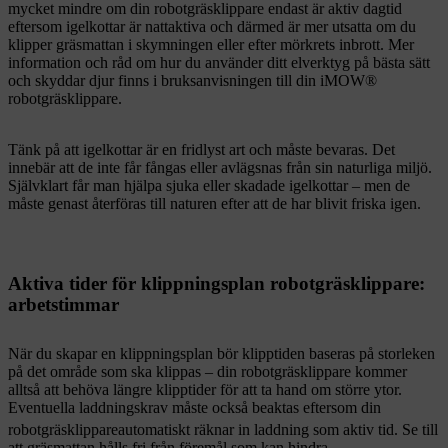
mycket mindre om din robotgräsklippare endast är aktiv dagtid
eftersom igelkottar är nattaktiva och därmed är mer utsatta om du
klipper gräsmattan i skymningen eller efter mörkrets inbrott. Mer
information och råd om hur du använder ditt elverktyg på bästa sätt
och skyddar djur finns i bruksanvisningen till din iMOW®
robotgräsklippare.
Tänk på att igelkottar är en fridlyst art och måste bevaras. Det
innebär att de inte får fångas eller avlägsnas från sin naturliga miljö.
Självklart får man hjälpa sjuka eller skadade igelkottar – men de
måste genast återföras till naturen efter att de har blivit friska igen.
Aktiva tider för klippningsplan robotgräsklippare:
arbetstimmar
När du skapar en klippningsplan bör klipptiden baseras på storleken
på det område som ska klippas – din robotgräsklippare kommer
alltså att behöva längre klipptider för att ta hand om större ytor.
Eventuella laddningskrav måste också beaktas eftersom din
robotgräsklippare
automatiskt räknar in laddning som aktiv tid. Se till
att gräsmattan hålls fri från föremål som kan hindra