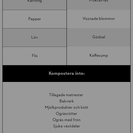
Fruktavfall
Kartong
Vissnade blommor
Papper
Gödsel
Löv
Kaffesump
Flis
Kompostera inte:
Tillagade matrester
Bakverk
Mjölkprodukter och kött
Ogräsrötter
Ogräs med frön
Sjuka växtdelar