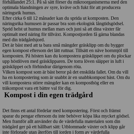
förhållandet 25:1. På så sätt förser du mikroorganismerna med den
optimala blandningen av syre, kväve och fukt för att producera
näringsrik humus.
Efter cirka 6 till 12 månader kan du sprida ut komposten. Den
näringsrika humusen är passar bra som ekologisk långtidsgödsel.
Sprid helst ut humus mellan mars och juni så att dina växter får
optimalt med näring för tillväxt. Kompostjorden få gärna blandas
med din trädgårdsjord.
Det är bäst med att ta bara små mängder gräsklipp om du bygger
egen kompost eftersom det lätt ruttnar. Tillsätt en näve hornmjöl till
komposten. På hösten kan du kompostera gräsklippet om du plockar
upp höstlöven med gräsklipparen. De torra löven släpper in luft i
gräsklippet och förhindrar därigenom röta.
Vilken kompost som är bäst beror på det enskilda fallet. Om du vill
ha en kompostering som är snabbt är en snabbkompost bäst. Om du
vill kompostera större mängder kan en komposthög eller en
träkompost vara ett bättre val för dig.
Kompost i din egen trädgård
Det finns ett antal fördelar med kompostering. Först och främst
sparar du pengar eftersom du inte behöver köpa lika mycket gödsel.
Men framför allt använder du de värdefulla materialen som din
trädgård ger på ett hållbart sätt: Utblommade växter och klipp går
inte förlorade utan återförs till jorden i form av värdefulla