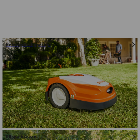
Robotgräsklippartips
Klippa häcken