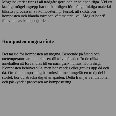
Mögelbakterier finns i all trädgårdsjord och är helt naturliga. Vid ett
kraftigt mögelangrepp har dock troligen för många fuktiga material
tillsatts i processen av kompostering. Försök att skikta om
komposten och blanda torrt och vått material väl. Möglet bör då
försvinna av kompostjorden.
Komposten mognar inte
Det tar tid för komposten att mogna. Beroende på årstid och
utetemperatur tar det cirka sex till tolv månader för de olika
innehållen att förvandlas till en näringsrik humus. Kom ihåg:
Komposten behöver vila, men bör vändas eller grävas upp då och
då. Om din komposthög har minskat med ungefär en tredjedel i
storlek bör du sträcka dig efter spaden. Detta främjar ventilationen
och påskyndar processen av kompostering.