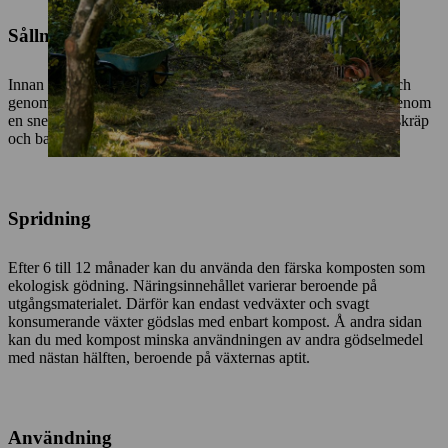
Sållning
Innan du sprider ut den måste komposten vara trädgårdsklar och
genomgå en grundrengöring: Kasta den spadtag för spadtag genom
en snedställd sil som avlägsnar pinnar, stenar och annat grovt skräp
och bara släpper igenom den färdiga komposten.
Spridning
Efter 6 till 12 månader kan du använda den färska komposten som
ekologisk gödning. Näringsinnehållet varierar beroende på
utgångsmaterialet. Därför kan endast vedväxter och svagt
konsumerande växter gödslas med enbart kompost. Å andra sidan
kan du med kompost minska användningen av andra gödselmedel
med nästan hälften, beroende på växternas aptit.
Användning