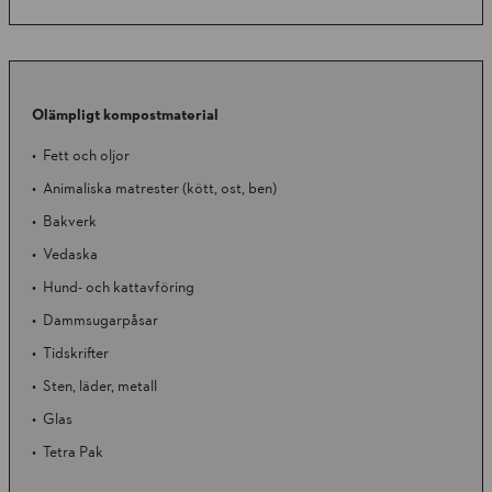
Olämpligt kompostmaterial
Fett och oljor
Animaliska matrester (kött, ost, ben)
Bakverk
Vedaska
Hund- och kattavföring
Dammsugarpåsar
Tidskrifter
Sten, läder, metall
Glas
Tetra Pak