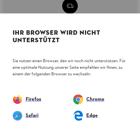
2 - 3 DAGARS LEVERANSTID
IHR BROWSER WIRD NICHT
UNTERSTÜTZT
30 DAGARS FRI RETURRÄTT
Sie nutzen einen Browser, den wir noch nicht unterstützen. Für
eine optimale Nutzung unserer Seite empfehlen wir Ihnen, zu
einem der folgenden Browser zu wechseln:
Betalningsalternativ
Firefox
Chrome
Safari
Edge
Företaget