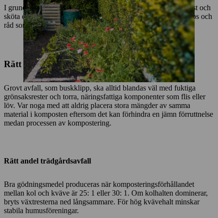
I grund och botten är det väldigt enkelt att bygga egen kompost och
sköta en komposthög. Det finns dock ändå några värdefulla tips och
råd som gör humusen särskilt användbar.
Rätt blandning av komposten
Grovt avfall, som buskklipp, ska alltid blandas väl med fuktiga
grönsaksrester och torra, näringsfattiga komponenter som flis eller
löv. Var noga med att aldrig placera stora mängder av samma
material i komposten eftersom det kan förhindra en jämn förruttnelse
medan processen av kompostering.
Rätt andel trädgårdsavfall
Bra gödningsmedel produceras när komposteringsförhållandet
mellan kol och kväve är 25: 1 eller 30: 1. Om kolhalten dominerar,
bryts växtresterna ned långsammare. För hög kvävehalt minskar
stabila humusföreningar.