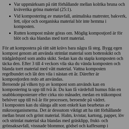
Var uppmärksam på rätt förhållande mellan kolrika bruna och
kväverika gröna material (25:1).
Vid kompostering av matavfall, animaliska matrester, bakverk,
fett, oljor och oorganiska material hör inte hemma i
komposten.
Rutten kompost måste göras om. Möglig kompostjord är för
blöt och ska blandas med torrt material.
För att kompostera på rätt sätt krävs bara några få steg. Bygg egen
kompost genom att använda strimlat material som bottenskikt och
trädgårdsjord som andra skikt. Sedan kan du stapla komposten och
täcka den. Efter 3 till 4 veckors vila ska du vända komposten och
blanda torrt material med vått material. Vattna komposten
regelbundet och låt den vila i nästan ett år. Därefter är
kompostjorden redo att användas.
Beroende på vilken typ av kompost som används kan en
kompostering ta upp till två år. Du kan få värdefull humus från en
snabbkomposterare efter cirka nio månader, medan en träkompost
behöver upp till två år för processen, beroende på vädret.
I komposten kan du slänga allt som enkelt kan bearbetas av
mikroorganismerna. Det är dessutom viktigt att ha rätt förhållande
mellan brunt och grönt material. Halm, kvistar, kartong, papper, löv
och strimlat material ska blandas med gräsklipp, frukt- och
grönsaksavfall, vissnade blommor, gödsel och kaffesump i