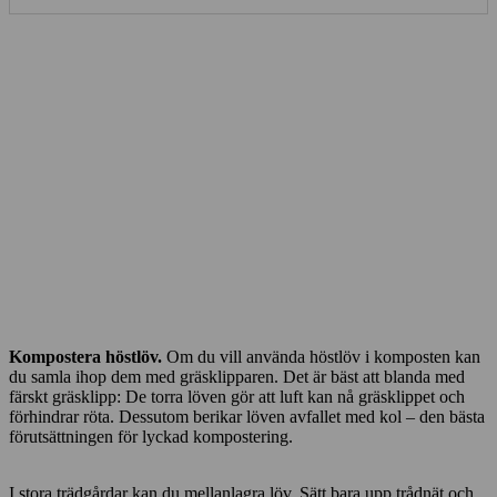
Kompostera höstlöv.
Om du vill använda höstlöv i komposten kan
du samla ihop dem med gräsklipparen. Det är bäst att blanda med
färskt gräsklipp: De torra löven gör att luft kan nå gräsklippet och
förhindrar röta. Dessutom berikar löven avfallet med kol – den bästa
förutsättningen för lyckad kompostering.
I stora trädgårdar kan du mellanlagra löv. Sätt bara upp trådnät och