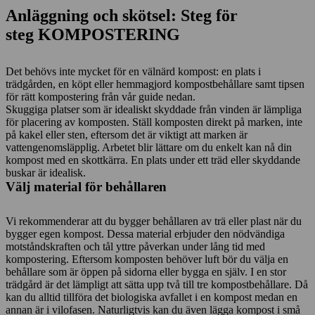
Anläggning och skötsel: Steg för
steg KOMPOSTERING
Det behövs inte mycket för en välnärd kompost: en plats i
trädgården, en köpt eller hemmagjord kompostbehållare samt tipsen
för rätt kompostering från vår guide nedan.
Skuggiga platser som är idealiskt skyddade från vinden är lämpliga
för placering av komposten. Ställ komposten direkt på marken, inte
på kakel eller sten, eftersom det är viktigt att marken är
vattengenomsläpplig. Arbetet blir lättare om du enkelt kan nå din
kompost med en skottkärra. En plats under ett träd eller skyddande
buskar är idealisk.
Välj material för behållaren
Vi rekommenderar att du bygger behållaren av trä eller plast när du
bygger egen kompost. Dessa material erbjuder den nödvändiga
motståndskraften och tål yttre påverkan under lång tid med
kompostering. Eftersom komposten behöver luft bör du välja en
behållare som är öppen på sidorna eller bygga en själv. I en stor
trädgård är det lämpligt att sätta upp två till tre kompostbehållare. Då
kan du alltid tillföra det biologiska avfallet i en kompost medan en
annan är i vilofasen. Naturligtvis kan du även lägga kompost i små