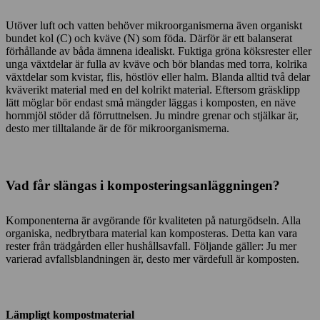
Utöver luft och vatten behöver mikroorganismerna även organiskt
bundet kol (C) och kväve (N) som föda. Därför är ett balanserat
förhållande av båda ämnena idealiskt. Fuktiga gröna köksrester eller
unga växtdelar är fulla av kväve och bör blandas med torra, kolrika
växtdelar som kvistar, flis, höstlöv eller halm. Blanda alltid två delar
kväverikt material med en del kolrikt material. Eftersom gräsklipp
lätt möglar bör endast små mängder läggas i komposten, en näve
hornmjöl stöder då förruttnelsen. Ju mindre grenar och stjälkar är,
desto mer tilltalande är de för mikroorganismerna.
Vad får slängas i komposteringsanläggningen?
Komponenterna är avgörande för kvaliteten på naturgödseln. Alla
organiska, nedbrytbara material kan komposteras. Detta kan vara
rester från trädgården eller hushållsavfall. Följande gäller: Ju mer
varierad avfallsblandningen är, desto mer värdefull är komposten.
Lämpligt kompostmaterial