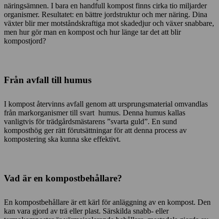
näringsämnen. I bara en handfull kompost finns cirka tio miljarder
organismer. Resultatet: en bättre jordstruktur och mer näring. Dina
växter blir mer motståndskraftiga mot skadedjur och växer snabbare,
men hur gör man en kompost och hur länge tar det att blir
kompostjord?
Från avfall till humus
I kompost återvinns avfall genom att ursprungsmaterial omvandlas
från markorganismer till svart humus. Denna humus kallas
vanligtvis för trädgårdsmästarens ”svarta guld”. En sund
komposthög ger rätt förutsättningar för att denna process av
kompostering ska kunna ske effektivt.
Vad är en kompostbehållare?
En kompostbehållare är ett kärl för anläggning av en kompost. Den
kan vara gjord av trä eller plast. Särskilda snabb- eller