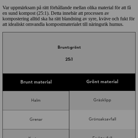
Var uppmärksam på rätt förhållande mellan olika material för att få
en sund kompost (25:1). Detta innebär att processen av
kompostering alltid ska ha rätt blandning av syre, kväve och fukt för
att idealiskt omvandla kompostmaterialet till näringsrik humus.
Brunt:grönt
25:1
Grönt material
Brunt material
Gräsklipp
Halm
Grönsaksavfall
Grenar