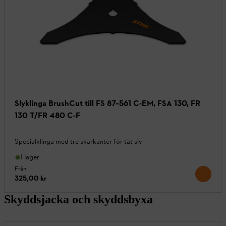
Slyklinga BrushCut till FS 87–561 C-EM, FSA 130, FR
130 T/FR 480 C-F
Specialklinga med tre skärkanter för tät sly
I lager
Från
325,00 kr
Skyddsjacka och skyddsbyxa