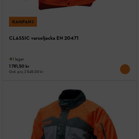
KAMPANJ
CLASSIC varseljacka EN 20471
I lager
1 781,50 kr
Ord. pris
2 545,00 kr