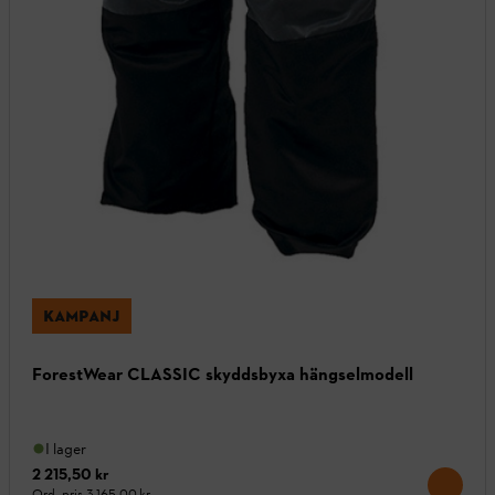
KAMPANJ
ForestWear CLASSIC skyddsbyxa hängselmodell
I lager
2 215,50 kr
Ord. pris
3 165,00 kr