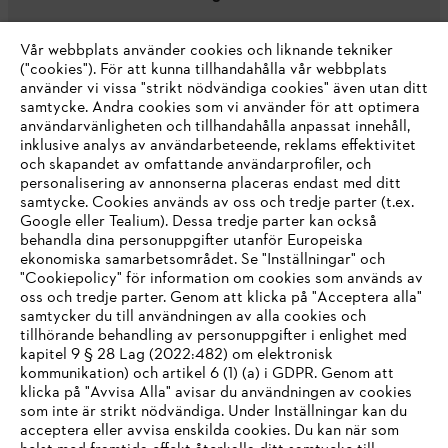
Vår webbplats använder cookies och liknande tekniker
("cookies"). För att kunna tillhandahålla vår webbplats
använder vi vissa "strikt nödvändiga cookies" även utan ditt
samtycke. Andra cookies som vi använder för att optimera
användarvänligheten och tillhandahålla anpassat innehåll,
inklusive analys av användarbeteende, reklams effektivitet
Företaget
och skapandet av omfattande användarprofiler, och
personalisering av annonserna placeras endast med ditt
samtycke. Cookies används av oss och tredje parter (t.ex.
Google eller Tealium). Dessa tredje parter kan också
STIHL FAQ
behandla dina personuppgifter utanför Europeiska
ekonomiska samarbetsområdet. Se "Inställningar" och
"Cookiepolicy" för information om cookies som används av
oss och tredje parter. Genom att klicka på "Acceptera alla"
samtycker du till användningen av alla cookies och
Service
tillhörande behandling av personuppgifter i enlighet med
IHR BROWSER WIRD NICHT
kapitel 9 § 28 Lag (2022:482) om elektronisk
kommunikation) och artikel 6 (1) (a) i GDPR. Genom att
UNTERSTÜTZT
klicka på "Avvisa Alla" avisar du användningen av cookies
som inte är strikt nödvändiga. Under Inställningar kan du
acceptera eller avvisa enskilda cookies. Du kan när som
Allmänna villkor och bestämmelser
Sie nutzen einen Browser, den wir noch nicht unterstützen. Für