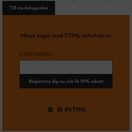
Till storleksguiden
Missa inget med STIHL nyhetsbrev
E-POSTADRESS
Registrera dig nu och få 10% rabatt
#STIHL