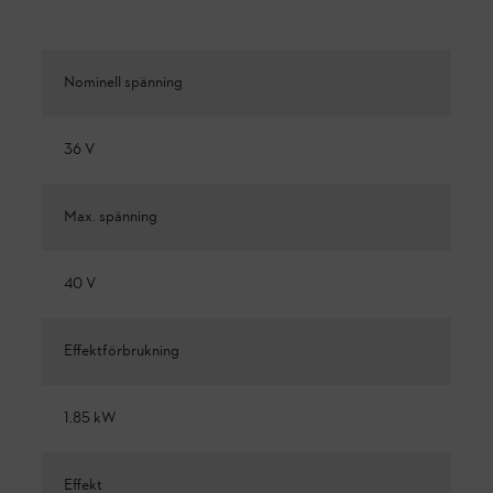
Nominell spänning
36 V
Max. spänning
40 V
Effektförbrukning
1.85 kW
Effekt