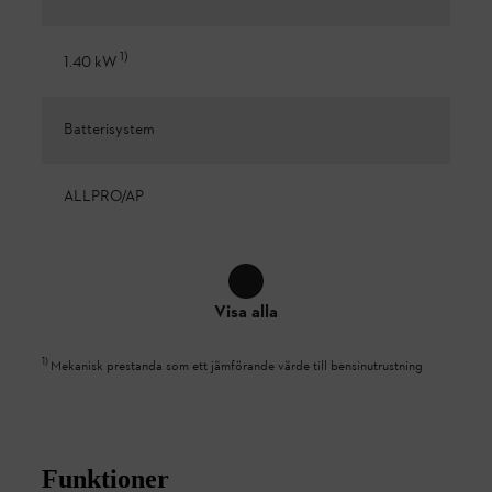
1
)
1.40 kW
Batterisystem
ALLPRO/AP
Visa alla
1
)
Mekanisk prestanda som ett jämförande värde till bensinutrustning
Funktioner