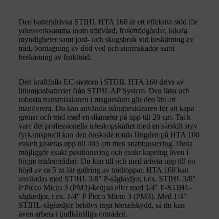
Den batteridrivna STIHL HTA 160 är ett effektivt stöd för
yrkesverksamma inom trädvård, fruktträdgårdar, lokala
myndigheter samt jord- och skogsbruk vid beskärning av
träd, borttagning av död ved och stormskador samt
beskärning av fruktträd.
Den kraftfulla EC-motorn i STIHL HTA 160 drivs av
litiumjonbatterier från STIHL AP System. Den lätta och
robusta transmissionen i magnesium gör den lätt att
manövrera. Du kan använda stångbeskäraren för att kapa
grenar och träd med en diameter på upp till 20 cm. Tack
vare det professionella teleskopskaftet med en särskilt styv
fyrkantsprofil kan den önskade totala längden på HTA 160
enkelt justeras upp till 405 cm med snabbjustering. Detta
möjliggör exakt positionering och exakt kapning även i
högre trädområden. Du kan till och med arbeta upp till en
höjd av ca 5 m för gallring av trädtoppar. HTA 160 kan
användas med STIHL 3/8" P-sågkedjor, t.ex. STIHL 3/8"
P Picco Micro 3 (PM3)-kedjan eller med 1/4" P-STIHL-
sågkedjor, t.ex. 1/4" P Picco Micro 3 (PM3). Med 1/4"
STIHL-sågkedjor behövs inga hörselskydd, så du kan
även arbeta i ljudkänsliga områden.