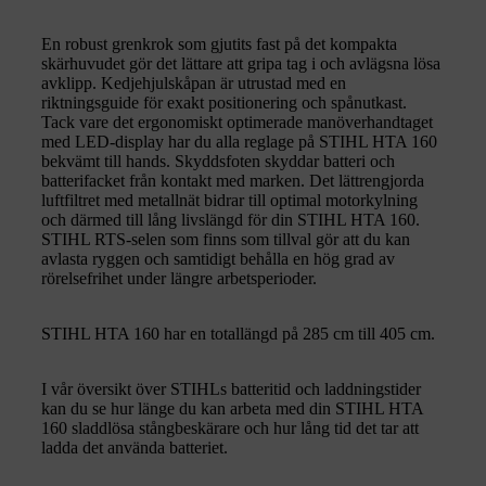
En robust grenkrok som gjutits fast på det kompakta
skärhuvudet gör det lättare att gripa tag i och avlägsna lösa
avklipp. Kedjehjulskåpan är utrustad med en
riktningsguide för exakt positionering och spånutkast.
Tack vare det ergonomiskt optimerade manöverhandtaget
med LED-display har du alla reglage på STIHL HTA 160
bekvämt till hands. Skyddsfoten skyddar batteri och
batterifacket från kontakt med marken. Det lättrengjorda
luftfiltret med metallnät bidrar till optimal motorkylning
och därmed till lång livslängd för din STIHL HTA 160.
STIHL RTS-selen som finns som tillval gör att du kan
avlasta ryggen och samtidigt behålla en hög grad av
rörelsefrihet under längre arbetsperioder.
STIHL HTA 160 har en totallängd på 285 cm till 405 cm.
I vår översikt över STIHLs batteritid och laddningstider
kan du se hur länge du kan arbeta med din STIHL HTA
160 sladdlösa stångbeskärare och hur lång tid det tar att
ladda det använda batteriet.