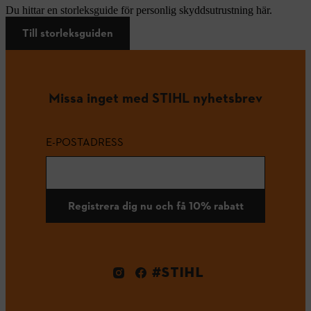
Du hittar en storleksguide för personlig skyddsutrustning här.
Till storleksguiden
Missa inget med STIHL nyhetsbrev
E-POSTADRESS
Registrera dig nu och få 10% rabatt
#STIHL