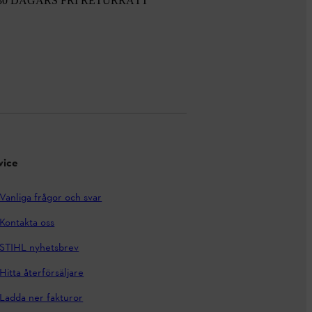
30 DAGARS FRI RETURRÄTT
vice
Vanliga frågor och svar
Kontakta oss
STIHL nyhetsbrev
Hitta återförsäljare
Ladda ner fakturor