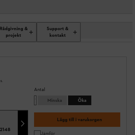
Rådgivning &
Support &
projekt
kontakt
s.
Antal
Minska
Öka
Lägg till i varukorgen
2148
Jämför