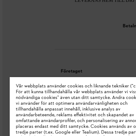
LEVERANS HEM TILL DIG
Betaln
Företaget
Vår webbplats använder cookies och liknande tekniker ("c
Om oss
För att kunna tillhandahålla vår webbplats använder vi viss
STIHL Integrity Line
nödvändiga cookies" även utan ditt samtycke. Andra coo
vi använder för att optimera användarvänligheten och
STIHL varumärkesbutik
tillhandahålla anpassat innehåll, inklusive analys av
användarbeteende, reklams effektivitet och skapandet av
Tillgänglighetsredogörelse
omfattande användarprofiler, och personalisering av anno
placeras endast med ditt samtycke. Cookies används av o
tredje parter (t.ex. Google eller Tealium). Dessa tredje par