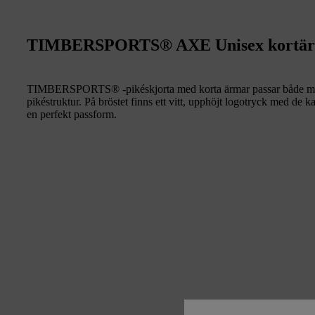
TIMBERSPORTS® AXE Unisex kortärm
TIMBERSPORTS® -pikéskjorta med korta ärmar passar både män 
pikéstruktur. På bröstet finns ett vitt, upphöjt logotryck med de k
en perfekt passform.