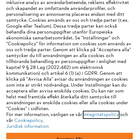
inklusive analys av användarbeteende, reklams effektivitet
Företaget
och skapandet av omfattande användarprofiler, och
personalisering av annonserna placeras endast med ditt
samtycke. Cookies används av oss och tredje parter (t.ex.
Google eller Tealium). Dessa tredje parter kan också
STIHL FAQ
behandla dina personuppgifter utanför Europeiska
ekonomiska samarbetsområdet. Se "Inställningar" och
"Cookiepolicy" för information om cookies som används av
oss och tredje parter. Genom att klicka på "Acceptera alla"
samtycker du till användningen av alla cookies och
Service
tillhörande behandling av personuppgifter i enlighet med
IHR BROWSER WIRD NICHT
kapitel 9 § 28 Lag (2022:482) om elektronisk
kommunikation) och artikel 6 (1) (a) i GDPR. Genom att
UNTERSTÜTZT
klicka på "Avvisa Alla" avisar du användningen av cookies
som inte är strikt nödvändiga. Under Inställningar kan du
acceptera eller avvisa enskilda cookies. Du kan när som
Allmänna villkor och bestämmelser
Sie nutzen einen Browser, den wir noch nicht unterstützen. Für
helst med framtida effekt återkalla ditt samtycke till
eine optimale Nutzung unserer Seite empfehlen wir Ihnen, zu
användningen av enskilda cookies eller alla cookies under
Integritetspolicy
Impressum
Cookies
"Cookies" i sidfoten.
einem der folgenden Browser zu wechseln:
För mer information, vänligen se vår
Integritetspolicy
och
vår
Cookiepolicy
.
Juridisk information
Juridisk information
Firefox
Chrome
Acceptera Alla